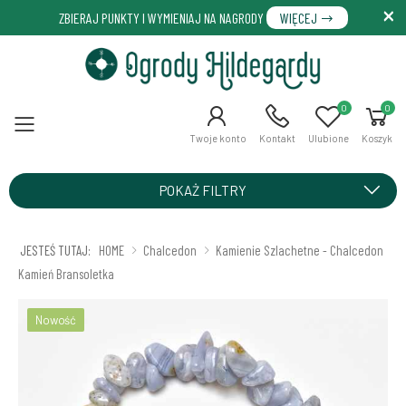
ZBIERAJ PUNKTY I WYMIENIAJ NA NAGRODY
WIĘCEJ
0
0
Menu
Twoje konto
Kontakt
Ulubione
Koszyk
POKAŻ FILTRY
JESTEŚ TUTAJ:
HOME
Chalcedon
Kamienie Szlachetne - Chalcedon
Kamień Bransoletka
Nowość