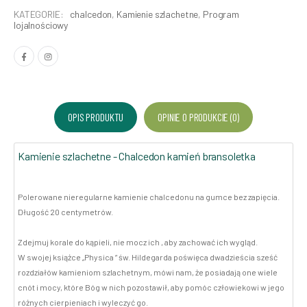
KATEGORIE:
chalcedon
,
Kamienie szlachetne
,
Program
lojalnościowy
OPIS PRODUKTU
OPINIE O PRODUKCIE (0)
Kamienie szlachetne - Chalcedon kamień bransoletka
Polerowane nieregularne kamienie chalcedonu na gumce bez zapięcia.
Długość 20 centymetrów.
Zdejmuj korale do kąpieli, nie mocz ich , aby zachować ich wygląd.
W swojej książce „Physica ” św. Hildegarda poświęca dwadzieścia sześć
rozdziałów kamieniom szlachetnym, mówi nam, że posiadają one wiele
cnót i mocy, które Bóg w nich pozostawił, aby pomóc człowiekowi w jego
różnych cierpieniach i wyleczyć go.