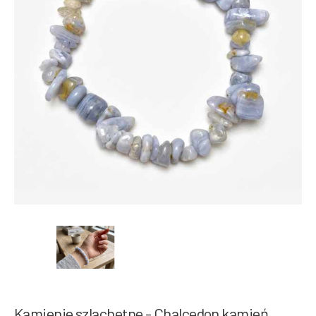
Kamienie szlachetne - Chalcedon kamień