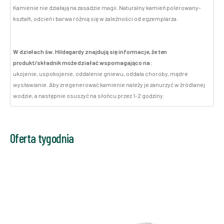
Kamienie nie działają na zasadzie magii. Naturalny kamień polerowany-
kształt, odcień i barwa różnią się w zależności od egzemplarza.
W dziełach św. Hildegardy znajdują się informacje, że ten
produkt/składnik może działać wspomagająco na:
ukojenie, uspokojenie, oddalenie gniewu, oddala choroby, mądre
wysławianie. Aby zregenerować kamienie należy je zanurzyć w źródlanej
wodzie, a następnie osuszyć na słońcu przez 1-2 godziny.
Oferta tygodnia