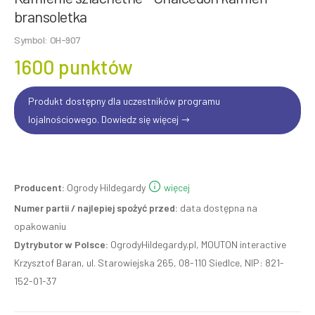
bransoletka
Symbol: OH-907
1600 punktów
Produkt dostępny dla uczestników programu
lojalnościowego. Dowiedz się więcej
Producent:
Ogrody Hildegardy
więcej
Numer partii / najlepiej spożyć przed:
data dostępna na
opakowaniu
Dytrybutor w Polsce:
OgrodyHildegardy.pl, MOUTON interactive
Krzysztof Baran, ul. Starowiejska 265, 08-110 Siedlce, NIP: 821-
152-01-37