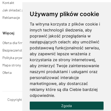
Kontakt
Jak składać zamówienia w sklepie ogrodyhildegardy.pl?
Używamy plików cookie
Reklamacje
Ta witryna korzysta z plików cookie i
innych technologii śledzenia, aby
Więcej
poprawić jakość przeglądania w
następujących celach:
aby umożliwić
Oferta dla firm
podstawową funkcjonalność serwisu
,
Bezpieczeństwo płatności
aby zapewnić lepsze wrażenia z
Polityka prywatności
korzystania ze strony internetowej
,
Mapa strony
aby zmierzyć Twoje zainteresowanie
naszymi produktami i usługami oraz
Oferta
personalizować interakcje
marketingowe
,
aby dostarczać
reklamy które są dla Ciebie bardziej
odpowiednie
.
Copyright © OgrodyHildegardy.pl. Wszystkie prawa zastrzeżone.
Zgoda
Designed by
MOUTON interactive