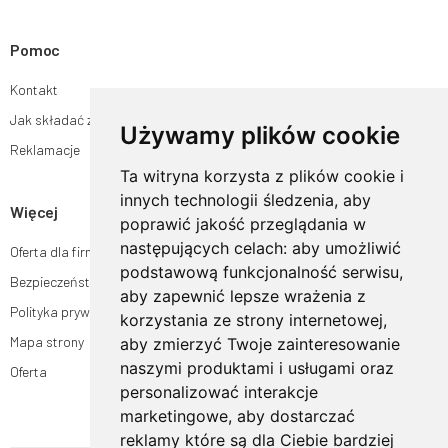
Pomoc
Kontakt
Jak składać zamówienia w sklepie ogrodyhildegardy.pl?
Używamy plików cookie
Reklamacje
Ta witryna korzysta z plików cookie i
innych technologii śledzenia, aby
Więcej
poprawić jakość przeglądania w
następujących celach:
aby umożliwić
Oferta dla firm
podstawową funkcjonalność serwisu
,
Bezpieczeństwo płatności
aby zapewnić lepsze wrażenia z
Polityka prywatności
korzystania ze strony internetowej
,
Mapa strony
aby zmierzyć Twoje zainteresowanie
naszymi produktami i usługami oraz
Oferta
personalizować interakcje
marketingowe
,
aby dostarczać
reklamy które są dla Ciebie bardziej