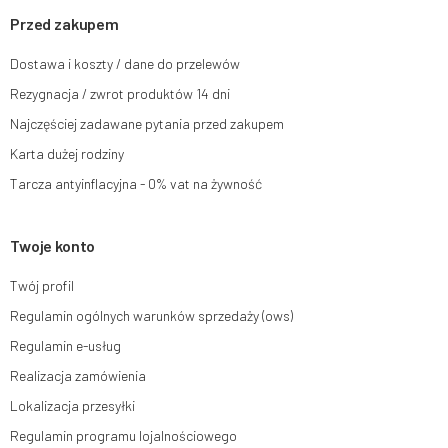
skargi do organu nadzorczego oraz cofnięcia zgody w dowolnym
momencie bez wpływu na zgodność z prawem przetwarzania, którego
Przed zakupem
dokonano na podstawie zgody przed jej cofnięciem. W tym celu możesz
kontaktować się z działem obsługi klienta Mouton Interactive pod adresem
Dostawa i koszty / dane do przelewów
e-mail lub pisemnie na adres siedziby.
Rezygnacja / zwrot produktów 14 dni
Więcej informacji:
www.mouton.pl/ODO
Najczęściej zadawane pytania przed zakupem
Karta dużej rodziny
Tarcza antyinflacyjna - 0% vat na żywność
Twoje konto
Twój profil
Regulamin ogólnych warunków sprzedaży (ows)
Regulamin e-usług
Realizacja zamówienia
Lokalizacja przesyłki
Regulamin programu lojalnościowego