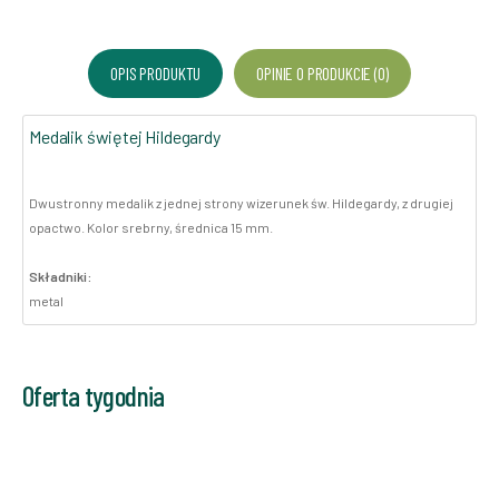
OPIS PRODUKTU
OPINIE O PRODUKCIE (0)
Medalik świętej Hildegardy
Dwustronny medalik z jednej strony wizerunek św. Hildegardy, z drugiej
opactwo. Kolor srebrny, średnica 15 mm.
Składniki:
metal
Oferta tygodnia