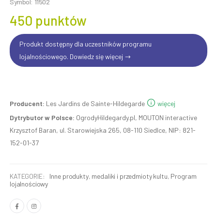
Symbol: 11502
450 punktów
Produkt dostępny dla uczestników programu
lojalnościowego. Dowiedz się więcej
Producent:
Les Jardins de Sainte-Hildegarde
więcej
Dytrybutor w Polsce:
OgrodyHildegardy.pl, MOUTON interactive
Krzysztof Baran, ul. Starowiejska 265, 08-110 Siedlce, NIP: 821-
152-01-37
KATEGORIE:
Inne produkty
,
medaliki i przedmioty kultu
,
Program
lojalnościowy