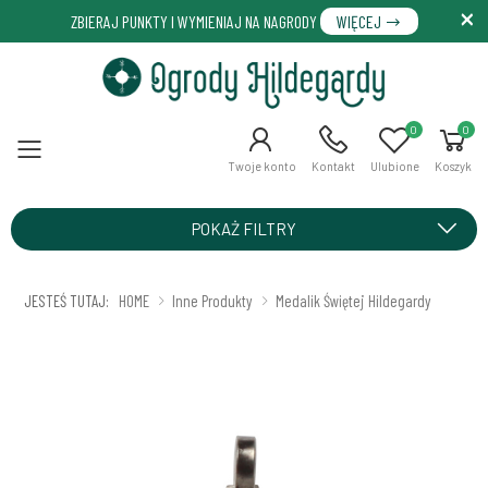
ZBIERAJ PUNKTY I WYMIENIAJ NA NAGRODY
WIĘCEJ
0
0
Menu
Twoje konto
Kontakt
Ulubione
Koszyk
POKAŻ FILTRY
JESTEŚ TUTAJ:
HOME
Inne Produkty
Medalik Świętej Hildegardy