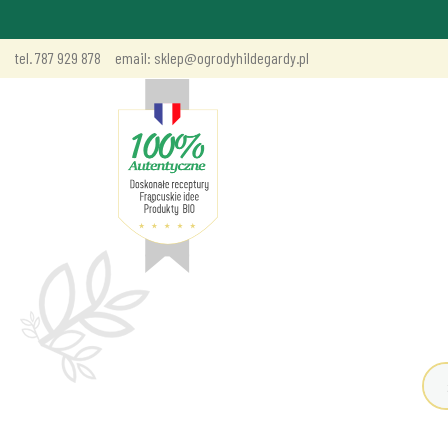
tel. 787 929 878
email: sklep@ogrodyhildegardy.pl