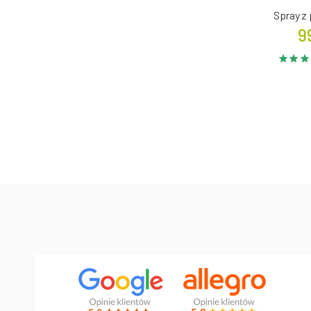
Spray z 
9