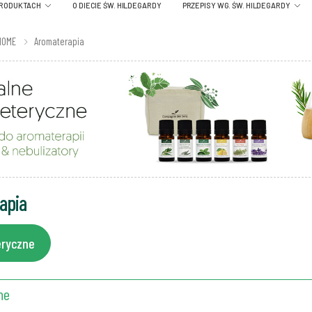
PRODUKTACH
O DIECIE ŚW. HILDEGARDY
PRZEPISY WG. ŚW. HILDEGARDY
HOME
Aromaterapia
apia
teryczne
ne