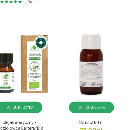
( 1 Opinie )
DO KOSZYKA
DO KOSZYKA
Olejek eteryczny z
Solubol 60ml
dzidłowca Cartera*Bio