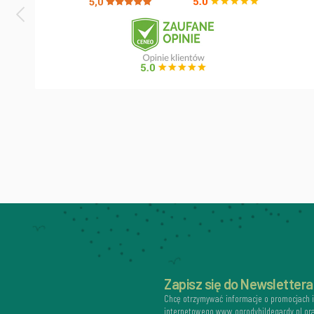
Zapisz się do Newslettera
Chcę otrzymywać informacje o promocjach 
internetowego www.ogrodyhildegardy.pl or