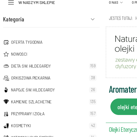
W NASZYM SKLEPIE
O NAS
O 
Kategoria
JESTEŚ TUTAJ:
OFERTA TYGODNIA
NOWOŚCI
159
DIETA ŚW. HILDEGARDY
38
ORKISZOWA PIEKARNIA
Aromater
26
NAPOJE ŚW. HILDEGARDY
135
KAMIENIE SZLACHETNE
olejki e
157
PRZYPRAWY I ZIOŁA
42
KOSMETYKI
Olejki Eterycz