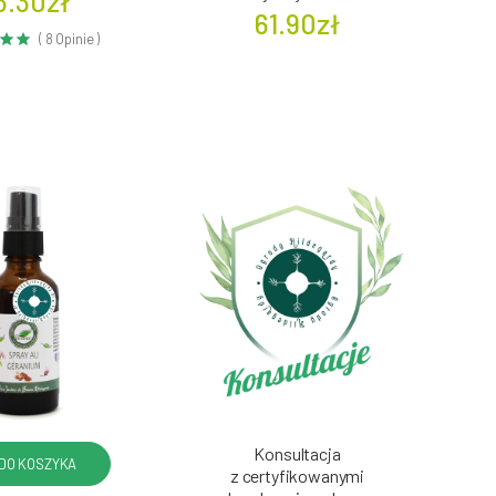
3.30zł
61.90zł
( 8 Opinie )
Konsultacja
DO KOSZYKA
z certyfikowanymi