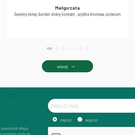
Małgorzata
Świetny sklep ,bardzo dobry kontakt , szybka dostawa ,polecam
więcej
zapisz
wypisz
i nowościach sklepu
az wyrażam zgodę na