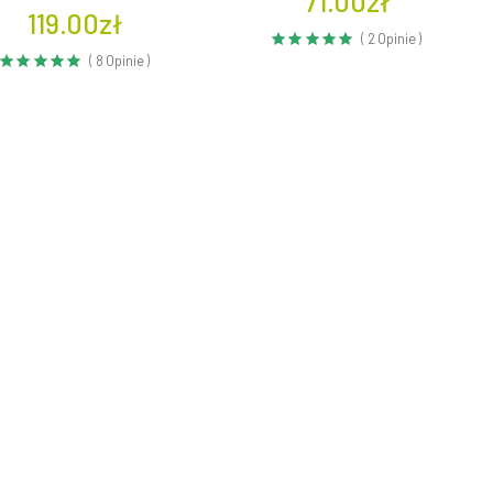
71.00zł
119.00zł
( 2 Opinie )
( 8 Opinie )