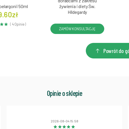
doradcami z zakresu
pelargonii 50ml
żywienia i diety Św.
Hildegardy
9.60zł
( 4 Opinie )
ZAMÓW KONSULTACJĘ
Powrót do g
Opinie o sklepie
2026-08-04 15:58