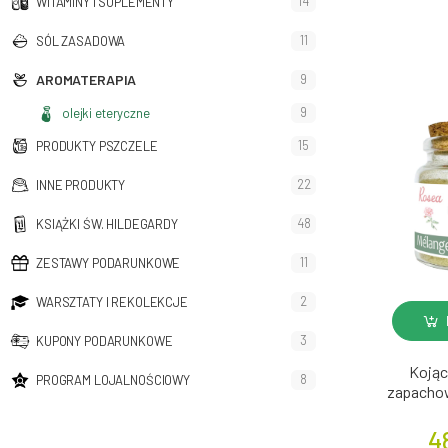
14
WITAMINY I SUPLEMENTY
11
SÓL ZASADOWA
AROMATERAPIA
9
9
olejki eteryczne
15
PRODUKTY PSZCZELE
22
INNE PRODUKTY
48
KSIĄŻKI ŚW. HILDEGARDY
11
ZESTAWY PODARUNKOWE
2
WARSZTATY I REKOLEKCJE
3
KUPONY PODARUNKOWE
Kojąc
8
PROGRAM LOJALNOŚCIOWY
zapachow
4