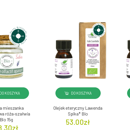
DO KOSZYKA
DO KOSZYKA
a mieszanka
Olejek eteryczny Lawenda
a róża-szałwia
Spika* Bio
Bio 15g
53.00zł
8.30zł