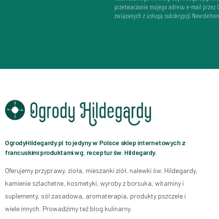
przetwarzanie mojego adresu e-mail przez
związanych z usługą subskrypcji Newsletter
OgrodyHildegardy.pl to jedyny w Polsce sklep internetowych z
francuskimi produktami wg. receptur św. Hildegardy.
Oferujemy przyprawy, zioła, mieszanki ziół, nalewki św. Hildegardy,
kamienie szlachetne, kosmetyki, wyroby z borsuka, witaminy i
suplementy, sól zasadowa, aromaterapia, produkty pszczele i
wiele innych. Prowadzimy też blog kulinarny.