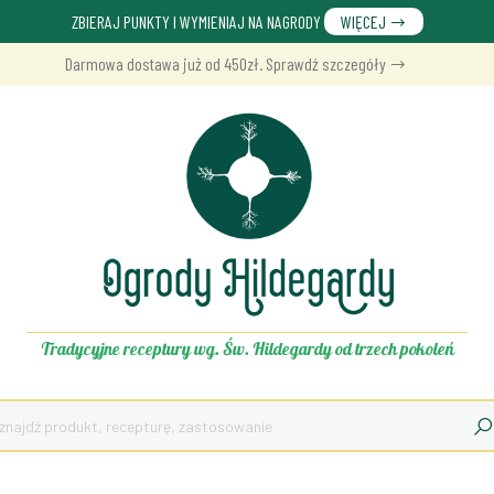
ZBIERAJ PUNKTY I WYMIENIAJ NA NAGRODY
WIĘCEJ
Darmowa dostawa już od 450zł. Sprawdź szczegóły
Tradycyjne receptury wg. Św. Hildegardy od trzech pokoleń