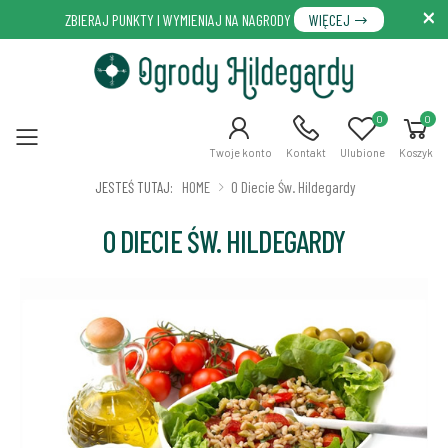
ZBIERAJ PUNKTY I WYMIENIAJ NA NAGRODY
WIĘCEJ
0
0
Menu
Twoje konto
Kontakt
Ulubione
Koszyk
JESTEŚ TUTAJ:
HOME
O Diecie Św. Hildegardy
O DIECIE ŚW. HILDEGARDY