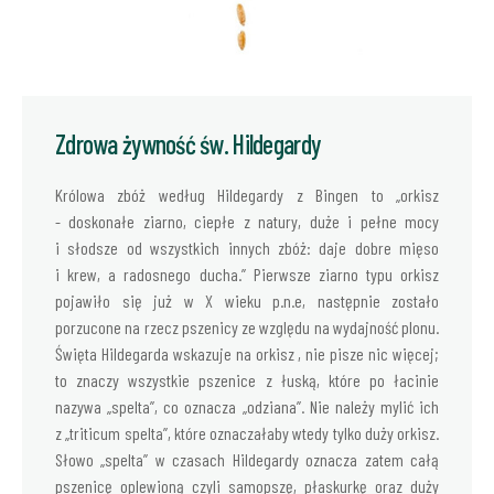
Zdrowa żywność św. Hildegardy
Królowa zbóż według Hildegardy z Bingen to „orkisz
- doskonałe ziarno, ciepłe z natury, duże i pełne mocy
i słodsze od wszystkich innych zbóż: daje dobre mięso
i krew, a radosnego ducha.” Pierwsze ziarno typu orkisz
pojawiło się już w X wieku p.n.e, następnie zostało
porzucone na rzecz pszenicy ze względu na wydajność plonu.
Święta Hildegarda wskazuje na orkisz , nie pisze nic więcej;
to znaczy wszystkie pszenice z łuską, które po łacinie
nazywa „spelta”, co oznacza „odziana”. Nie należy mylić ich
z „triticum spelta”, które oznaczałaby wtedy tylko duży orkisz.
Słowo „spelta” w czasach Hildegardy oznacza zatem całą
pszenicę oplewioną czyli samopszę, płaskurkę oraz duży