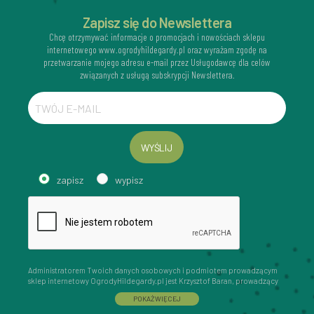
Zapisz się do Newslettera
Chcę otrzymywać informacje o promocjach i nowościach sklepu
internetowego www.ogrodyhildegardy.pl oraz wyrażam zgodę na
przetwarzanie mojego adresu e-mail przez Usługodawcę dla celów
związanych z usługą subskrypcji Newslettera.
WYŚLIJ
zapisz
wypisz
Administratorem Twoich danych osobowych i podmiotem prowadzącym
sklep internetowy OgrodyHildegardy.pl jest Krzysztof Baran, prowadzący
działalność gospodarczą pod firmą: Mouton Interactive Krzysztof Baran
POKAŻ WIĘCEJ
wpisaną do Centralnej Ewidencji i Informacji o Działalności Gospodarczej,
adres głównego miejsca wykonywania działalności w Siedlcach, ul.