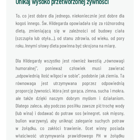
Unikaj wysoko przetworzonej żywności
To, co jest dobre dla jednego, niekoniecznie jest dobre dla
kogoś innego. Św. Hildegarda opowiadała się za różnorodną
dietą, zmieniającą się w zależności od budowy ciała
(szczupła lub otyła…), od stanu zdrowia, od wieku, od pory
roku. Innymi słowy dieta powinna być skrojona na miarę.
Dla Hildegardy wszystko jest również kwestią „równowagi
humoralnej”, ponieważ człowiek musi zawierać
„odpowiednią ilość wilgoci w sobie”, podobnie jak ziemia. Ta
równowaga jest utrzymywana poprzez odpowiednią
proporcję żywności, która jest gorąca, zimna, sucha i mokra,
ale także dzięki naszym dobrym myślom i działaniom.
Dlatego zaleca, aby podczas posiłku zawsze pić trochę wody
(lub wina) i dodawać do potraw sos (winegret, sok mięsny,
bulion warzywny), aby uniknąć zaleganie suchych potraw
w żołądku, co zakłóci trawienie. Ocet winny posiada
właściwość utrzymywania prawidłowego PH w żołądku