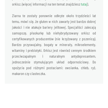
orkisz. (więcej informacji na ten temat znajdziesz
tutaj
).
Ziarna te zostały ponownie odkryte około trzydzieści lat
temu, mówi się, że gluten w nich zawarty jest bardzo dobrej
jakości i nie atakuje bariery jelitowej. Specjaliści zalecają
samopszę, płaskurkę lub niehybrydyzowany orkisz od
certyfikowanych producentów (nie krzyżowany z pszenicą).
Bardzo przyswajalny, bogaty w minerały, mikroelementy,
witaminy i prebiotyki. Orkisz jest również cennym środkiem
przeciwzapalnym i naturalnym antydepresantem,
jednocześnie stymulującym układ odpornościowy. Do
spożycia pod różnymi postaciami: owsianka, chleb, ryż,
makaron czy ciasteczka.