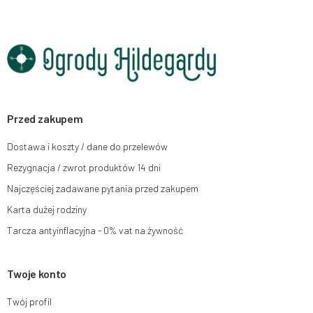
Starowiejska 265, kod pocztowy: 08-110, posiadający numer NIP: 821-152-
01-37, REGON: 711650928 .
Dane będą przetwarzane w celu wysyłki newslettera i przechowywane do
chwili rezygnacji z subskrypcji.
Przysługuje Ci prawo do żądania dostępu do swoich danych osobowych,
ich sprostowania, usunięcia, ograniczenia przetwarzania, wniesienia
sprzeciwu wobec przetwarzania swoich danych oraz prawo do wniesienia
skargi do organu nadzorczego oraz cofnięcia zgody w dowolnym
momencie bez wpływu na zgodność z prawem przetwarzania, którego
Przed zakupem
dokonano na podstawie zgody przed jej cofnięciem. W tym celu możesz
kontaktować się z działem obsługi klienta Mouton Interactive pod adresem
Dostawa i koszty / dane do przelewów
e-mail lub pisemnie na adres siedziby.
Rezygnacja / zwrot produktów 14 dni
Więcej informacji:
www.mouton.pl/ODO
Najczęściej zadawane pytania przed zakupem
Karta dużej rodziny
Tarcza antyinflacyjna - 0% vat na żywność
Twoje konto
Twój profil