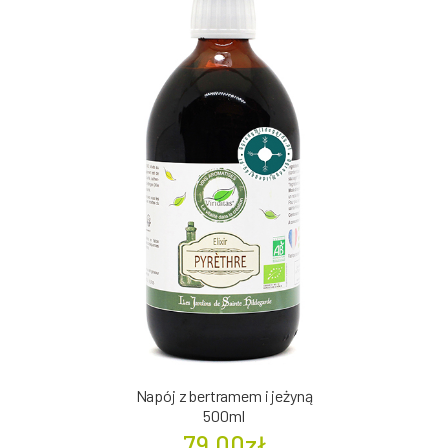
Napój z bertramem i jeżyną
500ml
79.00zł