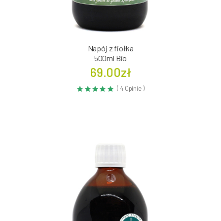
Napój z fiołka
500ml Bio
69.00zł
( 4 Opinie )