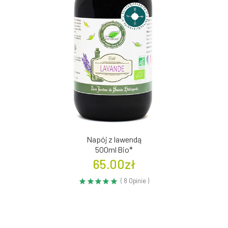
Napój z lawendą
500ml Bio*
65.00zł
( 8 Opinie )