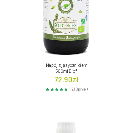
Napój z języcznikiem
500ml Bio*
72.90zł
( 21 Opinie )