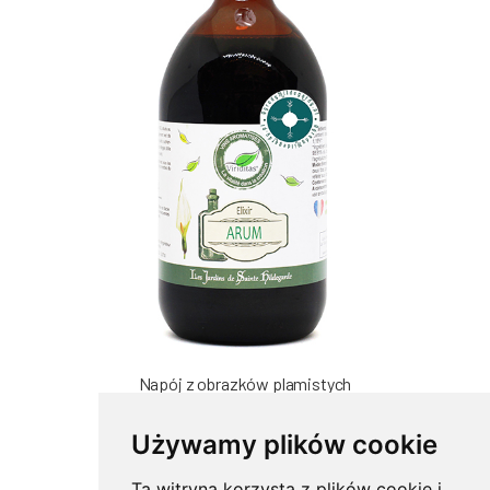
Napój z obrazków plamistych
500ml Bio*
76.50zł
Używamy plików cookie
( 10 Opinie )
Ta witryna korzysta z plików cookie i