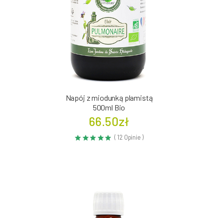
Napój z miodunką plamistą
500ml Bio
66.50zł
( 12 Opinie )