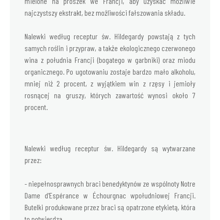
mielone na proszek we Francji, aby uzyskać możliwie
najczystszy ekstrakt, bez możliwości fałszowania składu.
Nalewki według receptur św. Hildegardy powstają z tych
samych roślin i przypraw, a także ekologicznego czerwonego
wina z południa Francji (bogatego w garbniki) oraz miodu
organicznego. Po ugotowaniu zostaje bardzo mało alkoholu,
mniej niż 2 procent, z wyjątkiem win z rzęsy i jemioły
rosnącej na gruszy, których zawartość wynosi około 7
procent.
Nalewki według receptur św. Hildegardy są wytwarzane
przez:
- niepełnosprawnych braci benedyktynów ze wspólnoty Notre
Dame d'Espérance w Échourgnac wpołudniowej Francji.
Butelki produkowane przez braci są opatrzone etykietą, która
to potwierdza.