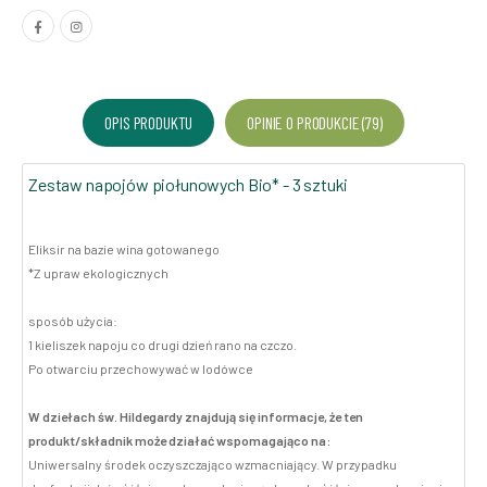
OPIS PRODUKTU
OPINIE O PRODUKCIE (79)
Zestaw napojów piołunowych Bio* - 3 sztuki
Eliksir na bazie wina gotowanego
*Z upraw ekologicznych
sposób użycia:
1 kieliszek napoju co drugi dzień rano na czczo.
Po otwarciu przechowywać w lodówce
W dziełach św. Hildegardy znajdują się informacje, że ten
produkt/składnik może działać wspomagająco na:
Uniwersalny środek oczyszczająco wzmacniający. W przypadku