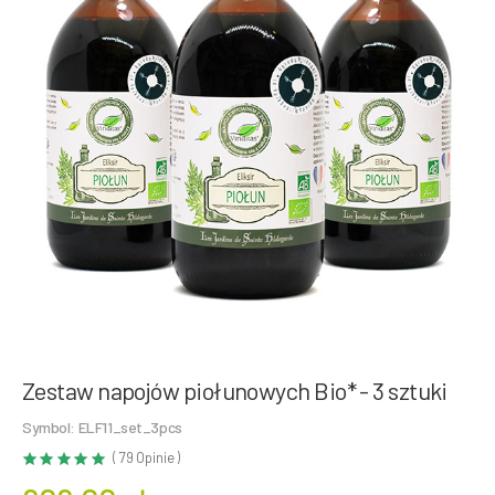
Zestaw napojów piołunowych Bio* - 3 sztuki
Symbol: ELF11_set_3pcs
( 79 Opinie )