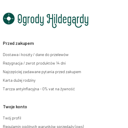
01-37, REGON: 711650928 .
Dane będą przetwarzane w celu wysyłki newslettera i przechowywane do
chwili rezygnacji z subskrypcji.
Przysługuje Ci prawo do żądania dostępu do swoich danych osobowych,
ich sprostowania, usunięcia, ograniczenia przetwarzania, wniesienia
sprzeciwu wobec przetwarzania swoich danych oraz prawo do wniesienia
skargi do organu nadzorczego oraz cofnięcia zgody w dowolnym
momencie bez wpływu na zgodność z prawem przetwarzania, którego
Przed zakupem
dokonano na podstawie zgody przed jej cofnięciem. W tym celu możesz
kontaktować się z działem obsługi klienta Mouton Interactive pod adresem
Dostawa i koszty / dane do przelewów
e-mail lub pisemnie na adres siedziby.
Rezygnacja / zwrot produktów 14 dni
Więcej informacji:
www.mouton.pl/ODO
Najczęściej zadawane pytania przed zakupem
Karta dużej rodziny
Tarcza antyinflacyjna - 0% vat na żywność
Twoje konto
Twój profil
Regulamin ogólnych warunków sprzedaży (ows)