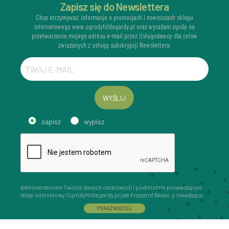
Zapisz się do Newslettera
Chcę otrzymywać informacje o promocjach i nowościach sklepu
internetowego www.ogrodyhildegardy.pl oraz wyrażam zgodę na
przetwarzanie mojego adresu e-mail przez Usługodawcę dla celów
związanych z usługą subskrypcji Newslettera.
WYŚLIJ
zapisz
wypisz
Administratorem Twoich danych osobowych i podmiotem prowadzącym
sklep internetowy OgrodyHildegardy.pl jest Krzysztof Baran, prowadzący
działalność gospodarczą pod firmą: Mouton Interactive Krzysztof Baran
POKAŻ WIĘCEJ
wpisaną do Centralnej Ewidencji i Informacji o Działalności Gospodarczej,
adres głównego miejsca wykonywania działalności w Siedlcach, ul.
Starowiejska 265, kod pocztowy: 08-110, posiadający numer NIP: 821-152-