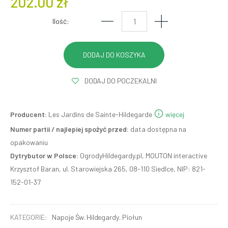
202.00 zł
Ilość:
DODAJ DO POCZEKALNI
Producent:
Les Jardins de Sainte-Hildegarde
więcej
Numer partii / najlepiej spożyć przed:
data dostępna na
opakowaniu
Dytrybutor w Polsce:
OgrodyHildegardy.pl, MOUTON interactive
Krzysztof Baran, ul. Starowiejska 265, 08-110 Siedlce, NIP: 821-
152-01-37
KATEGORIE:
Napoje Św. Hildegardy
,
Piołun