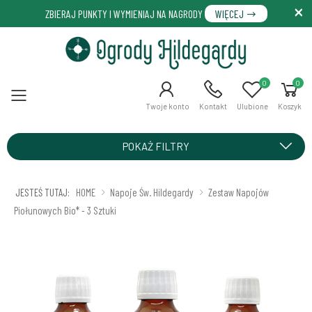
ZBIERAJ PUNKTY I WYMIENIAJ NA NAGRODY
WIĘCEJ
0
0
Menu
Twoje konto
Kontakt
Ulubione
Koszyk
POKAŻ FILTRY
JESTEŚ TUTAJ:
HOME
Napoje Św. Hildegardy
Zestaw Napojów
Piołunowych Bio* - 3 Sztuki