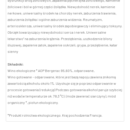
dysfunkcji dróg żółciowych, zapalenia pęcherzyka żółciowego, kamienie
żółciowe i ból w górnej części żołądka. Niewydolność nerek, kamienie
nerkowe, uniwersalny środek na choroby nerek, zaburzenia trawienia,
zaburzenia żołądka i ogólne zaburzenia widzenia. Reumatyzm,
arterioskleroza, uniwersalny środek zapobiegawczy i eliminujący toksyny.
Obrzęk towarzyszący niewydolności serca i nerek. Uniwersalne
lekarstwo” na zaburzenia krążenia. Przeziębienia, uszkodzenie błony
śluzowej, zapalenie zatok, zapalenie oskrzeli, grypa, przeziębienie, katar
sienny
Składniki:
Wino ekologiczne * AOP Bergerac 95,60%, odparowane,
Wino gotowane - odparowane, które jest bazą napoju zawiera znikomą
zawartością alkoholu około 1%. Uzyskuje się je poprzez odparowanie w
procesie gotowania (redukcję) Podczas gotowania alkohol paruje szybciej
niż woda (w temperaturze ok. 78,3 °C). (może zawierać siarczyny), miód
organiczny *, piołun ekologiczny.
*Produkt rolnictwa ekologicznego. Kraj pochodzenia Francja.