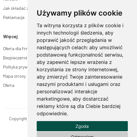
Jak składać zamówienia w sklepie ogrodyhildegardy.pl?
Używamy plików cookie
Reklamacje
Ta witryna korzysta z plików cookie i
innych technologii śledzenia, aby
Więcej
poprawić jakość przeglądania w
następujących celach:
aby umożliwić
Oferta dla firm
podstawową funkcjonalność serwisu
,
Bezpieczeństwo płatności
aby zapewnić lepsze wrażenia z
Polityka prywatności
korzystania ze strony internetowej
,
Mapa strony
aby zmierzyć Twoje zainteresowanie
naszymi produktami i usługami oraz
Oferta
personalizować interakcje
marketingowe
,
aby dostarczać
reklamy które są dla Ciebie bardziej
odpowiednie
.
Copyright © OgrodyHildegardy.pl. Wszystkie prawa zastrzeżone.
Zgoda
Designed by
MOUTON interactive
Zobacz nasz profil na:
Odmawiam