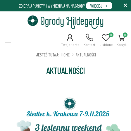
ZBIERAJ PUNKTY I WYMIENIAJ NA NAGRODY
WIĘCEJ
0
0
Menu
Twoje konto
Kontakt
Ulubione
Koszyk
JESTEŚ TUTAJ:
HOME
AKTUALNOŚCI
AKTUALNOŚCI