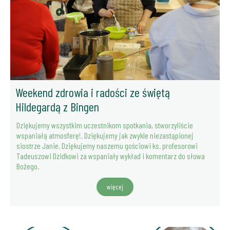
Weekend zdrowia i radości ze świętą
Hildegardą z Bingen
Dziękujemy wszystkim uczestnikom spotkania, stworzyliście
wspaniałą atmosferę!. Dziękujemy jak zwykle niezastąpionej
siostrze Janie. Dziękujemy naszemu gościowi ks. profesorowi
Tadeuszowi Dzidkowi za wspaniały wykład i komentarz do słowa
Bożego.
więcej