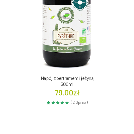
Napój z bertramem i jeżyną
500ml
79.00zł
( 2 Opinie )