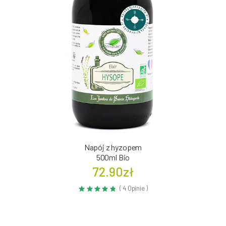
Napój z hyzopem
500ml Bio
72.90zł
( 4 Opinie )