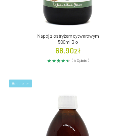
Napój z ostryżem cytwarowym
500ml Bio
68.90zł
( 5 Opinie )
Bestseller