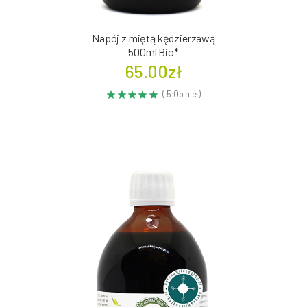
Napój z miętą kędzierzawą
500ml Bio*
65.00zł
( 5 Opinie )