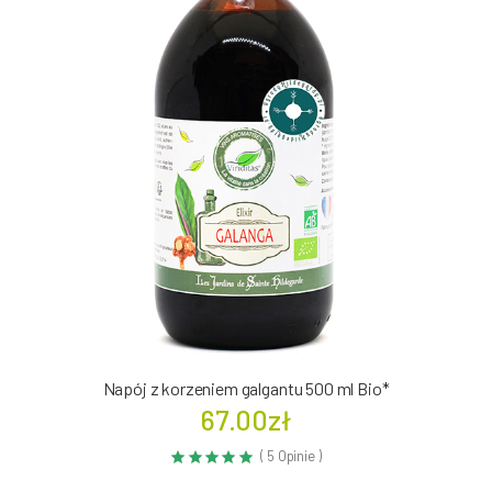
Napój z korzeniem galgantu 500 ml Bio*
67.00zł
( 5 Opinie )