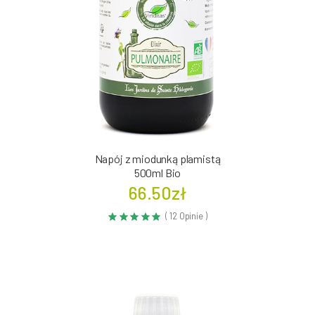
Napój z miodunką plamistą
500ml Bio
66.50zł
( 12 Opinie )