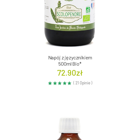
Napój z języcznikiem
500ml Bio*
72.90zł
( 21 Opinie )