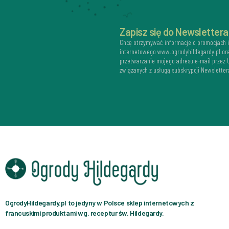
Zapisz się do Newslettera
Chcę otrzymywać informacje o promocjach 
internetowego www.ogrodyhildegardy.pl or
przetwarzanie mojego adresu e-mail przez
związanych z usługą subskrypcji Newsletter
OgrodyHildegardy.pl to jedyny w Polsce sklep internetowych z
francuskimi produktami wg. receptur św. Hildegardy.