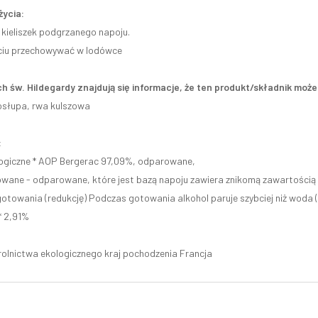
życia:
 kieliszek podgrzanego napoju.
ciu przechowywać w lodówce
h św. Hildegardy znajdują się informacje, że ten produkt/składnik mo
osłupa, rwa kulszowa
:
ogiczne * AOP Bergerac 97,09%, odparowane,
wane - odparowane, które jest bazą napoju zawiera znikomą zawartością a
gotowania (redukcję) Podczas gotowania alkohol paruje szybciej niż woda (
* 2,91%
rolnictwa ekologicznego kraj pochodzenia Francja