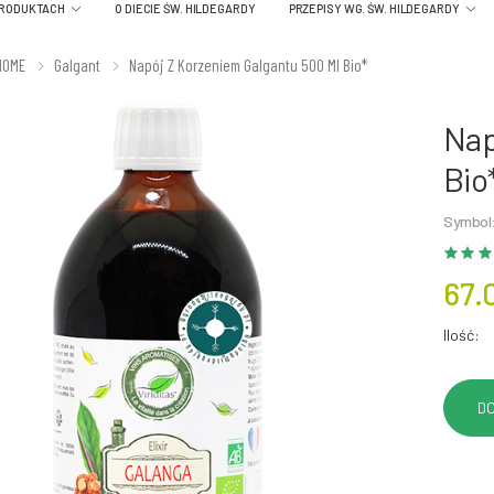
PRODUKTACH
O DIECIE ŚW. HILDEGARDY
PRZEPISY WG. ŚW. HILDEGARDY
HOME
Galgant
Napój Z Korzeniem Galgantu 500 Ml Bio*
Nap
Bio
Symbol:
67.
Ilość: