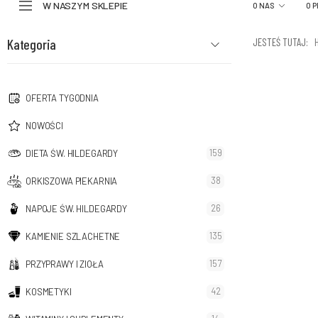
W NASZYM SKLEPIE
O NAS
O 
Kategoria
JESTEŚ TUTAJ:
OFERTA TYGODNIA
NOWOŚCI
159
DIETA ŚW. HILDEGARDY
38
ORKISZOWA PIEKARNIA
26
NAPOJE ŚW. HILDEGARDY
135
KAMIENIE SZLACHETNE
157
PRZYPRAWY I ZIOŁA
42
KOSMETYKI