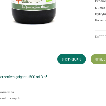
Produc
Numer p
Dytryb
Baran, 
KATEGO
OPIS PRODUKTU
OPINIE O
korzeniem galgantu 500 ml Bio*
 bazie wina
 ekologicznych