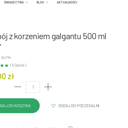
ŚWIADECTWA
BLOG
AKTUALNOŚCI
ój z korzeniem galgantu 500 ml
*
 ELF14
( 5 Opinie )
00 zł
DODAJ DO POCZEKALNI