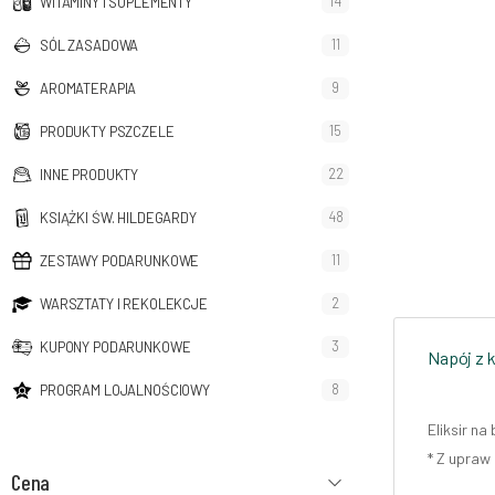
14
WITAMINY I SUPLEMENTY
11
SÓL ZASADOWA
9
AROMATERAPIA
15
PRODUKTY PSZCZELE
22
INNE PRODUKTY
48
KSIĄŻKI ŚW. HILDEGARDY
11
ZESTAWY PODARUNKOWE
2
WARSZTATY I REKOLEKCJE
3
KUPONY PODARUNKOWE
Napój z 
8
PROGRAM LOJALNOŚCIOWY
Eliksir na
* Z upraw
Cena