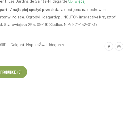
ent:
Les Jardins de Sainte-Hildegarde
więcej
artii / najlepiej spożyć przed:
data dostępna na opakowaniu
utor w Polsce:
OgrodyHildegardy.pl, MOUTON interactive Krzysztof
ul. Starowiejska 265, 08-110 Siedlce, NIP: 821-152-01-37
RIE:
Galgant
,
Napoje Św. Hildegardy
 PRODUKCIE (5)