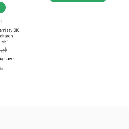
DY
rnisty BIO
Makaron
erki
0zł
żką:
14.87zł
ie )