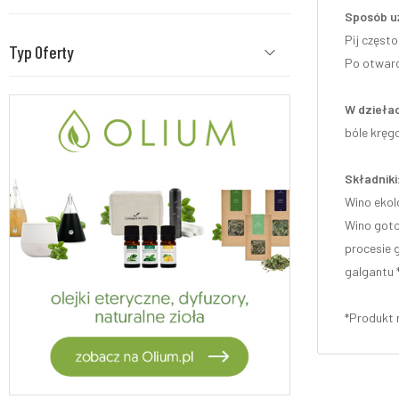
Sposób u
Pij często
Typ Oferty
Po otwar
W dziełac
bóle kręg
Składniki
Wino ekol
Wino goto
procesie 
galgantu 
*Produkt 