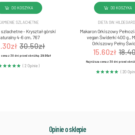
DO KOSZYKA
DO KOSZYKA
KAMIENIE SZLACHETNE
DIETA ŚW. HILDEGAR
szlachetne - Kryształ górski
Makaron Orkiszowy Pełnozia
aturalny 4-6 cm, 767
vegan Świderki 400 g., 
Orkiszowy Pełny Świd
.30zł
30.50zł
15.60zł
18.4
 cena z 30 dni przed obniżką:
29.00zł
Najniższa cena z 30 dni przed obni
( 2 Opinie )
( 20 Opin
Opinie o sklepie