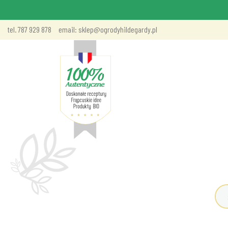
tel. 787 929 878
email: sklep@ogrodyhildegardy.pl