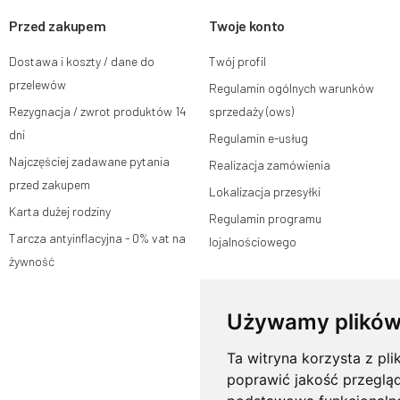
Przed zakupem
Przysługuje Ci prawo do żądania dostępu do swoich danych
Twoje konto
ograniczenia przetwarzania, wniesienia sprzeciwu wobec 
wniesienia skargi do organu nadzorczego oraz cofnięci
Dostawa i koszty / dane do
Twój profil
na zgodność z prawem przetwarzania, którego dokonano n
W tym celu możesz kontaktować się z działem obsługi klie
przelewów
Regulamin ogólnych warunków
lub pisemnie na adres siedziby.
Rezygnacja / zwrot produktów 14
sprzedaży (ows)
Więcej informacji:
www.mouton.pl/ODO
dni
Regulamin e-usług
Najczęściej zadawane pytania
Realizacja zamówienia
przed zakupem
Lokalizacja przesyłki
Karta dużej rodziny
Regulamin programu
Tarcza antyinflacyjna - 0% vat na
lojalnościowego
żywność
Używamy plików
Ta witryna korzysta z pli
poprawić jakość przeglą