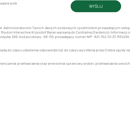
agane pola
WYŚLIJ
tanie. Administratorem Twoich danych osobowych i podmiotem prowadzącym sklep
Mouton Interactive Krzysztof Baran wpisaną do Centralnej Ewidencji i Informacji o
wiejska 265, kod pocztowy: 08-110, posiadający numer NIP: 821-152-01-37, REGON:
ędą do czasu udzielenia odpowiedzi lub do czasu wycofania przez Ciebie zgody na
raniczenia przetwarzania oraz wniesienia sprzeciwu wobec przetwarzania swoich