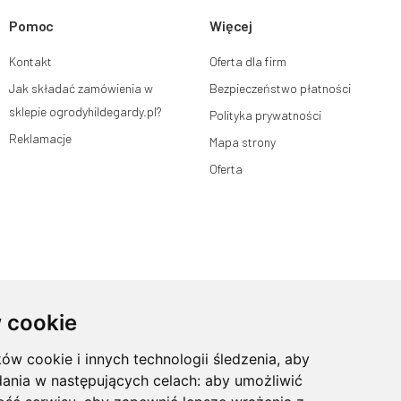
 osobowych, ich sprostowania, usunięcia,
Pomoc
Więcej
przetwarzania swoich danych oraz prawo do
a zgody w dowolnym momencie bez wpływu
Kontakt
Oferta dla firm
a podstawie zgody przed jej cofnięciem.
nta Mouton Interactive pod adresem e-mail
Jak składać zamówienia w
Bezpieczeństwo płatności
sklepie ogrodyhildegardy.pl?
Polityka prywatności
Reklamacje
Mapa strony
Oferta
 cookie
ków cookie i innych technologii śledzenia, aby
dania w następujących celach:
aby umożliwić