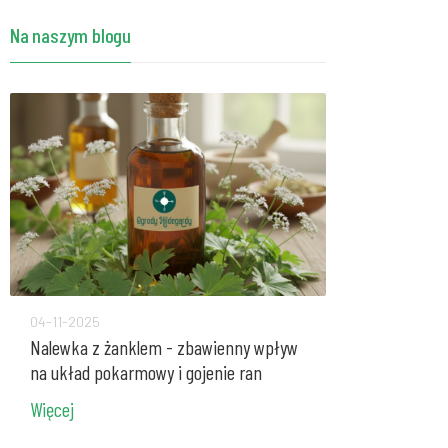
Przyprawy i zioła - Bertram korzeń w
Na naszym blogu
proszku 50g Bio*
39.50zł
Przyprawy i zioła - koper włoski
nasiona 200g Bio*
26.90zł
Przyprawy i zioła - Bertram korzeń w
proszku 80g
56.60zł
Przyprawy i zioła - Galgant w proszku
50g Bio*
04-11-2025
27-10-2025
26.20zł
Nalewka z żanklem - zbawienny wpływ
Pelargonia - n
na układ pokarmowy i gojenie ran
mieszanek zio
Więcej
Więcej