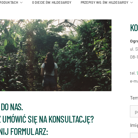
PRODUKTACH
O DIECIE ŚW. HILDEGARDY
PRZEPISY WG. ŚW. HILDEGARDY
KO
Ogr
ul. 
08-1
tel.
e-ma
Tem
 DO NAS.
 UMÓWIĆ SIĘ NA KONSULTACJĘ?
Imi
IJ FORMULARZ: