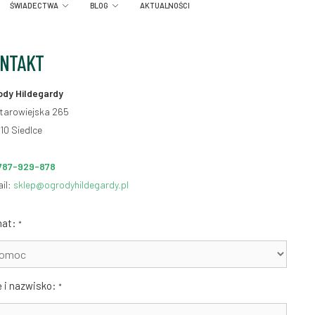
ŚWIADECTWA
BLOG
AKTUALNOŚCI
NTAKT
ody Hildegardy
Starowiejska 265
10 Siedlce
787-929-878
il:
sklep@ogrodyhildegardy.pl
at:
*
ę i nazwisko:
*