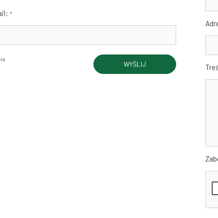
il:
*
Adr
la
WYŚLIJ
Tre
Zab