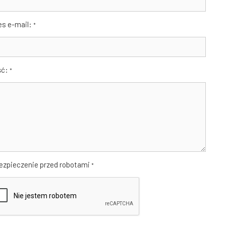
es e-mail:
*
ść:
*
ezpieczenie przed robotami
*