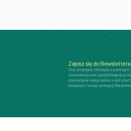
Zapisz się do Newslettera
Chcę otrzymywać informacje o promocjach 
internetowego www.ogrodyhildegardy.pl or
przetwarzanie mojego adresu e-mail przez
związanych z usługą subskrypcji Newsletter