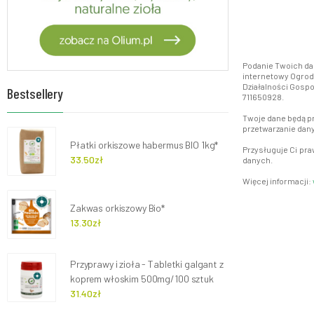
Podanie Twoich da
internetowy Ogrody
Działalności Gospo
Bestsellery
711650928.
Twoje dane będą pr
przetwarzanie da
Płatki orkiszowe habermus BIO 1kg*
Przysługuje Ci pr
33.50zł
danych.
Więcej informacji:
Zakwas orkiszowy Bio*
13.30zł
Przyprawy i zioła - Tabletki galgant z
koprem włoskim 500mg/100 sztuk
31.40zł