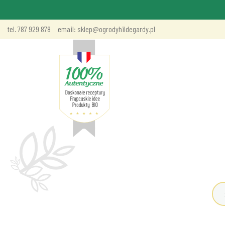
tel. 787 929 878
email: sklep@ogrodyhildegardy.pl