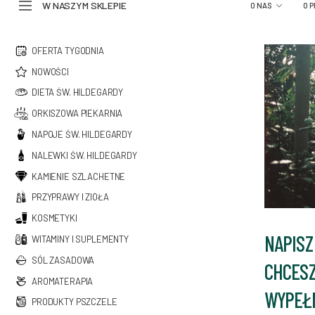
W NASZYM SKLEPIE
O NAS
O 
OFERTA TYGODNIA
NOWOŚCI
DIETA ŚW. HILDEGARDY
ORKISZOWA PIEKARNIA
NAPOJE ŚW. HILDEGARDY
NALEWKI ŚW. HILDEGARDY
KAMIENIE SZLACHETNE
PRZYPRAWY I ZIOŁA
KOSMETYKI
NAPISZ
WITAMINY I SUPLEMENTY
SÓL ZASADOWA
CHCESZ
AROMATERAPIA
WYPEŁN
PRODUKTY PSZCZELE