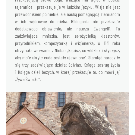
tajemnice i przekazuje je w ludzkim języku. Wizja nie jest
przewodnikiem po niebie, ale nauką pomagającą ziemianom
w ich wędrówce do nieba. Hildegarda nie przekazuje
dodatkowego objawienia, ale naucza Ewangelii. Ta
zadziwiająca mniszka, jest założycielką klasztorów,
przyrodnikiem, kompozytorką i wizjonerką. W 1141 roku
otrzymała wezwanie z Nieba: „Napisz, co widzisz i słyszysz,
aby moje ukryte cuda zostały ujawnione”. Stamtąd narodziły
się trzy zadziwiające dzieła: Scivias, Księga zasług życia
i Księga dzieł bożych, w której przekazuje to, co mówi jej
„Żywe Światło”.