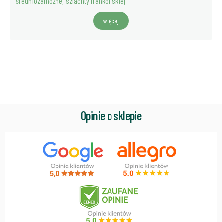
średniozamożnej szlachty frankońskiej
więcej
Opinie o sklepie