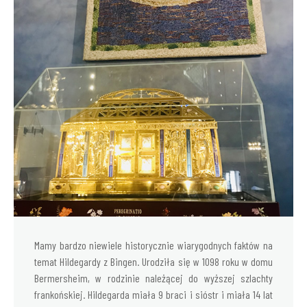
Mamy bardzo niewiele historycznie wiarygodnych faktów na
temat Hildegardy z Bingen. Urodziła się w 1098 roku w domu
Bermersheim, w rodzinie należącej do wyższej szlachty
frankońskiej. Hildegarda miała 9 braci i sióstr i miała 14 lat