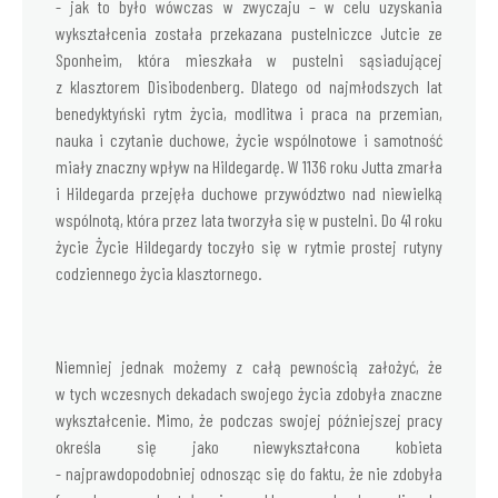
- jak to było wówczas w zwyczaju – w celu uzyskania
wykształcenia została przekazana pustelniczce Jutcie ze
Sponheim, która mieszkała w pustelni sąsiadującej
z klasztorem Disibodenberg. Dlatego od najmłodszych lat
benedyktyński rytm życia, modlitwa i praca na przemian,
nauka i czytanie duchowe, życie wspólnotowe i samotność
miały znaczny wpływ na Hildegardę. W 1136 roku Jutta zmarła
i Hildegarda przejęła duchowe przywództwo nad niewielką
wspólnotą, która przez lata tworzyła się w pustelni. Do 41 roku
życie Życie Hildegardy toczyło się w rytmie prostej rutyny
codziennego życia klasztornego.
Niemniej jednak możemy z całą pewnością założyć, że
w tych wczesnych dekadach swojego życia zdobyła znaczne
wykształcenie. Mimo, że podczas swojej późniejszej pracy
określa się jako niewykształcona kobieta
- najprawdopodobniej odnosząc się do faktu, że nie zdobyła