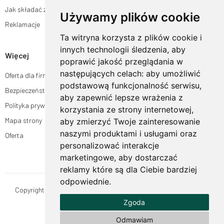
Jak składać zamówienia w sklepie ogrodyhildegardy.pl?
Używamy plików cookie
Reklamacje
Ta witryna korzysta z plików cookie i
innych technologii śledzenia, aby
Więcej
poprawić jakość przeglądania w
następujących celach:
aby umożliwić
Oferta dla firm
podstawową funkcjonalność serwisu
,
Bezpieczeństwo płatności
aby zapewnić lepsze wrażenia z
Polityka prywatności
korzystania ze strony internetowej
,
Mapa strony
aby zmierzyć Twoje zainteresowanie
naszymi produktami i usługami oraz
Oferta
personalizować interakcje
marketingowe
,
aby dostarczać
reklamy które są dla Ciebie bardziej
odpowiednie
.
Copyright © OgrodyHildegardy.pl. Wszystkie prawa zastrzeżone.
Zgoda
Designed by
MOUTON interactive
Zobacz nasz profil na:
Odmawiam