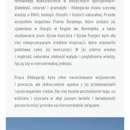
formalnego wykształcenia w klasycznych dyscyplinach-
dialektyki, retoryki i gramatyki - Hildegarda miała szeroką
wiedzę o Biblii, teologii, filozofii i historii naturalnej. Przede
wszystkim bogactwo Pisma Świętego, które zostało jej
ujawnione w liturgii, w Regule św. Benedykta, a także
studiowanie pism Ojców Kościoła i Ojców Pustyni było dla
niej niewyczerpanym źródłem inspiracji, które stanowiło
podstawę całej jej twórczości. W jej piśmie wiedza
i mądrość, naturalna zdolność wglądu i pogłębiania wiedzy,
łączą się w nierozerwalną jedność.
Praca Hildegardy była silne nacechowana wizjonersko
i proroczo, ale jednocześnie zgodna z jej przekonaniami
i postrzeganiem siebie. Dla niej boskie pochodzenie tego, co
widziała i słyszała w zbyt jasnym świetle i świadomość
poczucia misji proroka są nierozerwalnie związane.