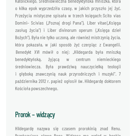
Katolickiego, Średniowieczna benedyktyńska mniszka, która
o kilka epok wyprzedziła czasy, w jakich przyszło jej żyć.
Przeżycia mistyczne spisała w trzech księgach: Scito vias
Domini– Scivias („Poznaj drogi Pana”), Liber vitae („Księga
zasług życia”) i Liber divinorum operum („Księga dzieł
Bożych”). Była nie tylko uczoną, ale również mistrzynią życia,
która pokazała, w jaki sposób żyć czerpiąc z Ewangelii.
Benedykt XVI mówił o niej: „Hildegarda była mniszką
benedyktyńską, żyjącą w centrum niemieckiego
średniowiecza. Była prawdziwą nauczycielką teologii
i głęboką znawczynią nauk przyrodniczych i muzyki”. 7
października 2012 r. papież ogłosił św. Hildegardę doktorem
Kościoła powszechnego.
Prorok – widzący
Hildegardę nazywa się czasem prorokinią znad Renu.
Przekazującą słowo Boga. Widząca ma wgląd w boskie