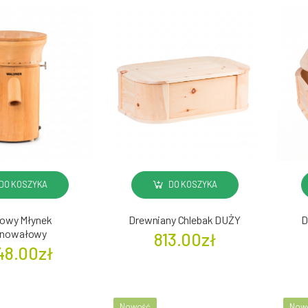
DO KOSZYKA
DO KOSZYKA
owy Młynek
Drewniany Chlebak DUŻY
D
dnowałowy
813.00zł
48.00zł
Nowość
Now