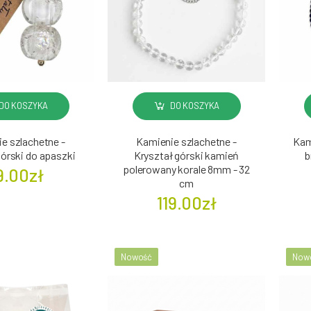
DO KOSZYKA
DO KOSZYKA
e szlachetne -
Kamienie szlachetne -
Kam
górski do apaszki
Kryształ górski kamień
b
polerowany korale 8mm - 32
9.00zł
cm
119.00zł
Nowość
Now