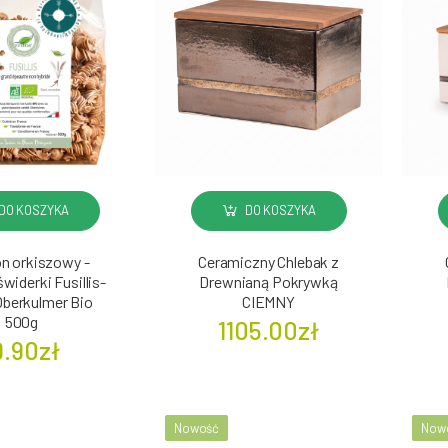
DO KOSZYKA
DO KOSZYKA
n orkiszowy -
Ceramiczny Chlebak z
widerki Fusillis-
Drewnianą Pokrywką
Oberkulmer Bio
CIEMNY
500g
1105.00zł
9.90zł
Nowość
Now