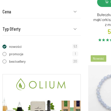
Cena
Bułeczk
mąki orki
z m
Typ Oferty
5
nowości
53
promocje
1
Nowość
bestsellery
20