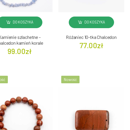
DO KOSZYKA
DO KOSZYKA
Kamienie szlachetne -
Różaniec 10-tka Chalcedon
halcedon kamień korale
77.00zł
99.00zł
ość
Nowość