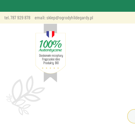
tel. 787 929 878
email: sklep@ogrodyhildegardy.pl