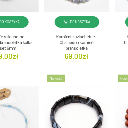
DO KOSZYKA
DO KOSZYKA
e szlachetne -
Kamienie szlachetne -
bransoletka kulka
Chalcedon kamień
C
aset 6mm
bransoletka
9.00zł
69.00zł
Nowość
Now