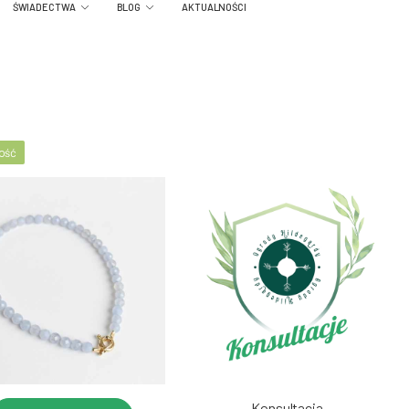
ŚWIADECTWA
BLOG
AKTUALNOŚCI
ość
Konsultacja