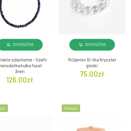
DO KOSZYKA
DO KOSZYKA
ienie szlachetne - Szafir
Różaniec 10-tka Kryształ
ransoletka kulka faset
górski
3mm
75.00zł
126.00zł
ość
Nowość