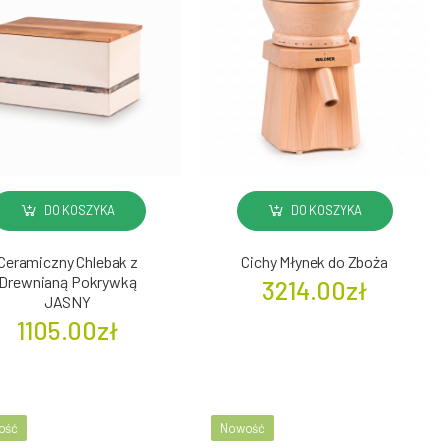
DO KOSZYKA
DO KOSZYKA
Ceramiczny Chlebak z
Cichy Młynek do Zboża
Drewnianą Pokrywką
3214.00zł
JASNY
1105.00zł
ość
Nowość