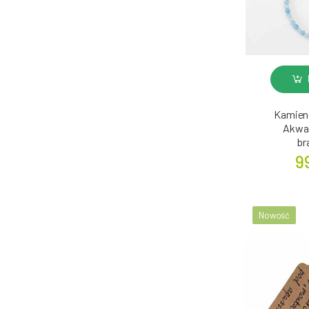
Kamieni
Akwam
br
9
Nowość