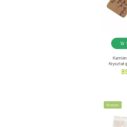
Kamieni
Kryształ 
8
Nowość