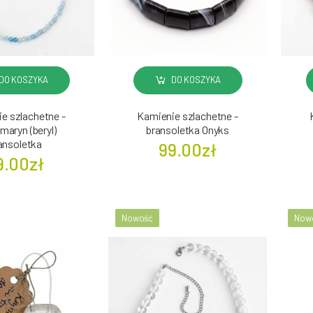
DO KOSZYKA
DO KOSZYKA
e szlachetne -
Kamienie szlachetne -
aryn (beryl)
bransoletka Onyks
ansoletka
99.00zł
9.00zł
Nowość
Now