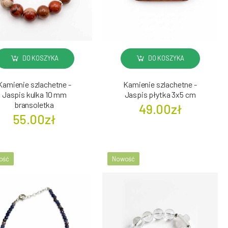
DO KOSZYKA
DO KOSZYKA
Kamienie szlachetne -
Kamienie szlachetne -
Jaspis kulka 10 mm
Jaspis płytka 3x5 cm
bransoletka
49.00zł
55.00zł
ość
Nowość