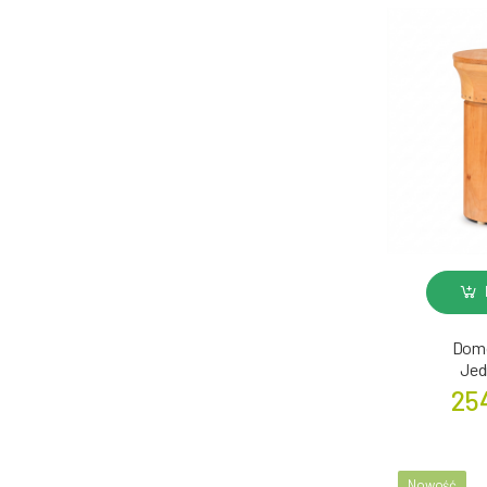
Dom
Je
25
Nowość