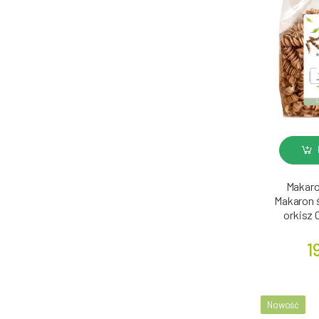
Makaro
Makaron ś
orkisz 
1
Nowość