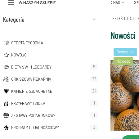
W NASZYM SKLEPIE
O NAS
O 
Kategoria
JESTEŚ TUTAJ:
Nowości
OFERTA TYGODNIA
Bestseller
NOWOŚCI
Nowość
5
DIETA ŚW. HILDEGARDY
25
ORKISZOWA PIEKARNIA
24
KAMIENIE SZLACHETNE
1
PRZYPRAWY I ZIOŁA
1
ZESTAWY PODARUNKOWE
3
PROGRAM LOJALNOŚCIOWY