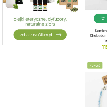
Kamieni
Chelcedon 
f
11
Nowość