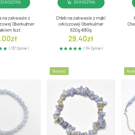
DO KOSZYKA
DO KOSZYKA
a na zakwasie z
Chleb na zakwasie z mąki
szowej Oberkulmer
orkiszowej Oberkulmer
Che
akiem 1szt
620g-680g
.00zł
29.40zł
( 137 Opinie )
( 114 Opinie )
Nowość
Now