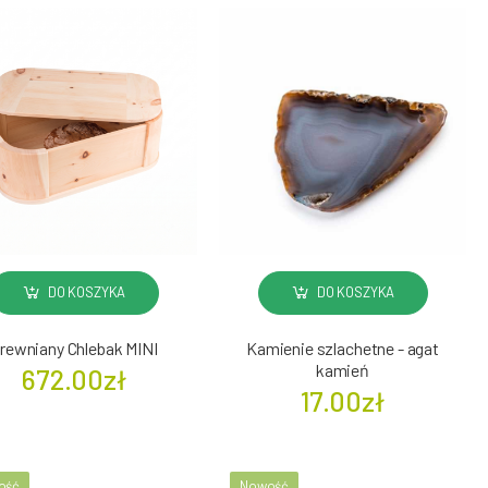
DO KOSZYKA
DO KOSZYKA
rewniany Chlebak MINI
Kamienie szlachetne - agat
kamień
672.00zł
17.00zł
ość
Nowość