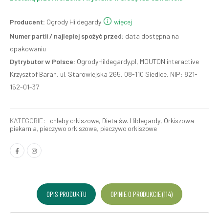
Producent:
Ogrody Hildegardy
więcej
Numer partii / najlepiej spożyć przed:
data dostępna na
opakowaniu
Dytrybutor w Polsce:
OgrodyHildegardy.pl, MOUTON interactive
Krzysztof Baran, ul. Starowiejska 265, 08-110 Siedlce, NIP: 821-
152-01-37
KATEGORIE:
chleby orkiszowe
,
Dieta św. Hildegardy
,
Orkiszowa
piekarnia
,
pieczywo orkiszowe
,
pieczywo orkiszowe
OPIS PRODUKTU
OPINIE O PRODUKCIE (114)