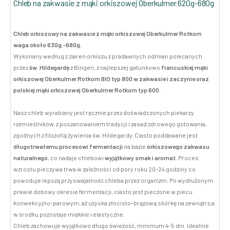
Chleb na zakwasie z mąki orkiszowej Oberkulmer 620g-680g
Chleb orkiszowy na zakwasie z mąki orkiszowej Oberkulmer Rotkorn
waga około 630g.-680g.
Wykonany według z ziaren orkiszu z pradawnych odmian polecanych
przez
św. Hildegardę
z Bingen, z najlepszej gatunkowo
francuskiej mąki
orkiszowej Oberkulmer Rotkorn BIO typ 800 w zakwasie i zaczynie oraz
polskiej mąki orkiszowej Oberkulmer Rotkorn typ 600
.
Nasz chleb wyrabiany jest ręcznie przez doświadczonych piekarzy
rzemieślników, z poszanowaniem tradycji i zasad zdrowego gotowania,
zgodnych z filozofią żywienia św. Hildegardy. Ciasto poddawane jest
długotrwałemu procesowi fermentacji
na bazie
orkiszowego zakwasu
naturalnego
, co nadaje chlebowi
wyjątkowy smak i aromat
. Proces
wzrostu pieczywa trwa w zależności od pory roku 20-24 godziny co
powoduje lepszą przyswajalność chleba przez organizm. Po wydłużonym
prawie dobowy okresie fermentacji, ciasto jest pieczone w piecu
konwekcyjno-parowym, aż uzyska złocisto-brązową skórkę na zewnątrz,a
w środku pozostaje miękkie i elastyczne.
Chleb zachowuje wyjątkowo długo świeżość, minimum 4-5 dni. Idealnie