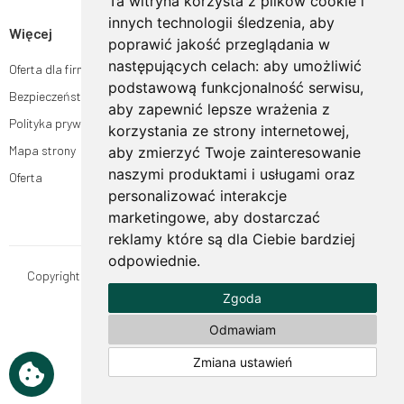
Ta witryna korzysta z plików cookie i
innych technologii śledzenia, aby
Więcej
poprawić jakość przeglądania w
następujących celach:
aby umożliwić
Oferta dla firm
podstawową funkcjonalność serwisu
,
Bezpieczeństwo płatności
aby zapewnić lepsze wrażenia z
Polityka prywatności
korzystania ze strony internetowej
,
Mapa strony
aby zmierzyć Twoje zainteresowanie
naszymi produktami i usługami oraz
Oferta
personalizować interakcje
marketingowe
,
aby dostarczać
reklamy które są dla Ciebie bardziej
odpowiednie
.
Copyright © OgrodyHildegardy.pl. Wszystkie prawa zastrzeżone.
Zgoda
Designed by
MOUTON interactive
Zobacz nasz profil na:
Odmawiam
Zmiana ustawień