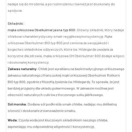
nadaje się do mrożenia, a po rozmrożeniu również jest doskonały do
spożycia.
Składniki:
mąka orkiszowa Oberkulmer jasna typ 600:
Główny składnik, który nadaje
chlebowi charakterystyczny smak i wyjątkową konsystencję. Mąka
orkiszowa Oberkulmer BIO typ 800 jest ceniona za swoją jakość i
bogactwo składników odżywczych, które św. Hildegarda uważała za
korzystne dla zdrowia, mąka orkiszowa OH Oberkulmer 600 dodaje wilgoci
i doskonałej konsystencji.
Zakwas naturalny:
Chleb jest wyrabiany na bazie tradycyjnego orkiszowego
zakwasu naturalnego z francuskiej mąki orkiszowej Oberkulmer Rotkorn
BIO typ 800, zgodnie z filozofią żywienia św. Hildegardy. To sprawia, że jest
bardziej przyjazny dla układu pokarmowego. W zakwasie możliwa jest
obecność naturalnych cukrów z tłoczonego soku jabłkowego.
Sól morska:
Dodana sól podkreśla smak chleba, nadając mu delikatną
słoność i doskonałe zrównoważenie smaku.
Woda:
Czysta woda jest kluczowym składnikiem naszego chleba,
zapewniając mu odpowiednią wilgotność i konsystencję.