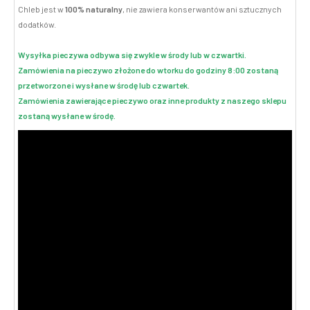
Chleb jest w
100% naturalny
, nie zawiera konserwantów ani sztucznych
dodatków.
Wysyłka pieczywa odbywa się zwykle w środy lub w czwartki.
Zamówienia na pieczywo złożone do wtorku do godziny 8:00 zostaną
przetworzone i wysłane w środę lub czwartek.
Zamówienia zawierające pieczywo oraz inne produkty z naszego sklepu
zostaną wysłane w środę.