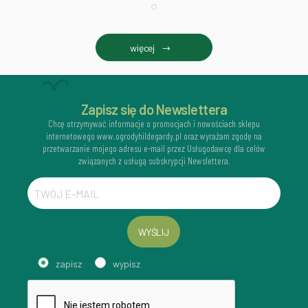
więcej
Zapisz się do Newslettera
Chcę otrzymywać informacje o promocjach i nowościach sklepu
internetowego www.ogrodyhildegardy.pl oraz wyrażam zgodę na
przetwarzanie mojego adresu e-mail przez Usługodawcę dla celów
związanych z usługą subskrypcji Newslettera.
WYŚLIJ
zapisz
wypisz