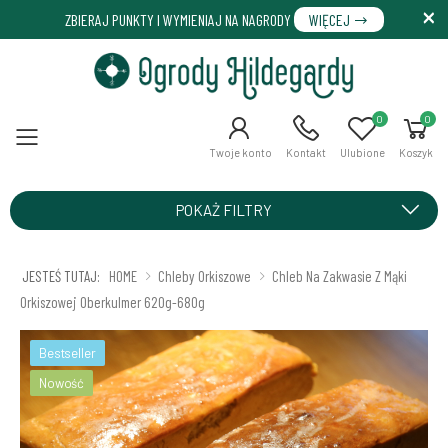
ZBIERAJ PUNKTY I WYMIENIAJ NA NAGRODY
WIĘCEJ
0
0
Menu
Twoje konto
Kontakt
Ulubione
Koszyk
POKAŻ FILTRY
JESTEŚ TUTAJ:
HOME
Chleby Orkiszowe
Chleb Na Zakwasie Z Mąki
Orkiszowej Oberkulmer 620g-680g
Bestseller
Nowość