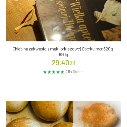
Chleb na zakwasie z mąki orkiszowej Oberkulmer 620g-
680g
29.40zł
( 114 Opinie )