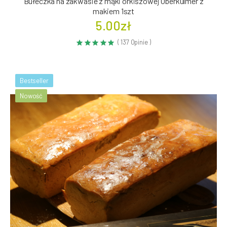
Bułeczka na zakwasie z mąki orkiszowej Oberkulmer z
makiem 1szt
5.00zł
( 137 Opinie )
Bestseller
Nowość