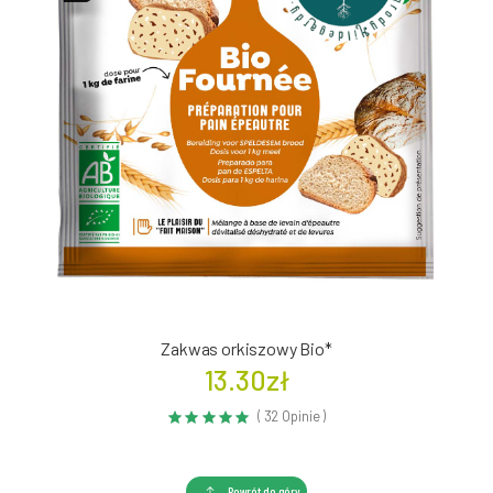
Zakwas orkiszowy Bio*
13.30zł
( 32 Opinie )
Powrót do góry