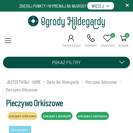
ZBIERAJ PUNKTY I WYMIENIAJ NA NAGRODY
WIĘCEJ
0
0
Menu
Twoje konto
Kontakt
Ulubione
Koszyk
POKAŻ FILTRY
JESTEŚ TUTAJ:
HOME
Dieta Św. Hildegardy
Pieczywo Orkiszowe
Pieczywo Orkiszowe
Pieczywo Orkiszowe
pieczywo orkiszowe
pieczywo z płaskurki
pieczywo z samopszy
Bestseller