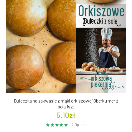
Bułeczka na zakwasie z mąki orkiszowej Oberkulmer z
solą 1szt
5.10zł
( 2 Opinie )