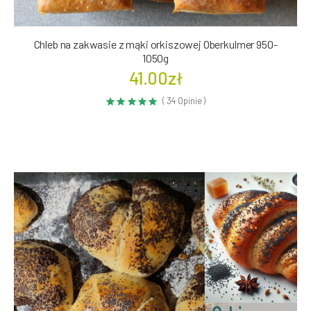
Chleb na zakwasie z mąki orkiszowej Oberkulmer 950-
1050g
41.00zł
( 34 Opinie )