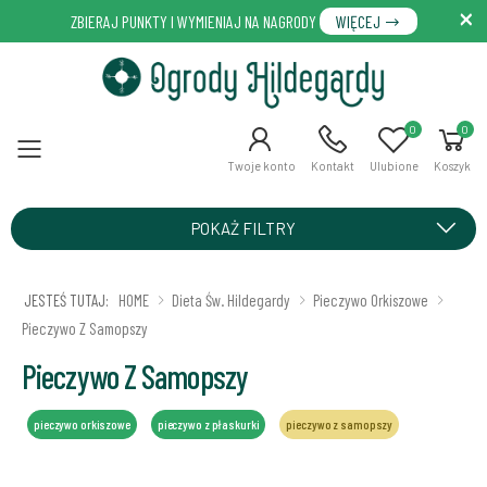
ZBIERAJ PUNKTY I WYMIENIAJ NA NAGRODY
WIĘCEJ
0
0
Menu
Twoje konto
Kontakt
Ulubione
Koszyk
POKAŻ FILTRY
JESTEŚ TUTAJ:
HOME
Dieta Św. Hildegardy
Pieczywo Orkiszowe
Pieczywo Z Samopszy
Pieczywo Z Samopszy
pieczywo orkiszowe
pieczywo z płaskurki
pieczywo z samopszy