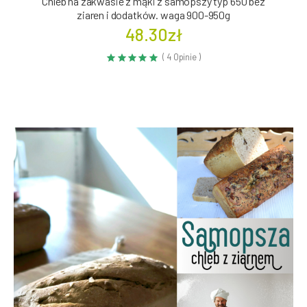
Chleb na zakwasie z mąki z samopszy typ 650 bez
ziaren i dodatków. waga 900-950g
48.30zł
( 4 Opinie )