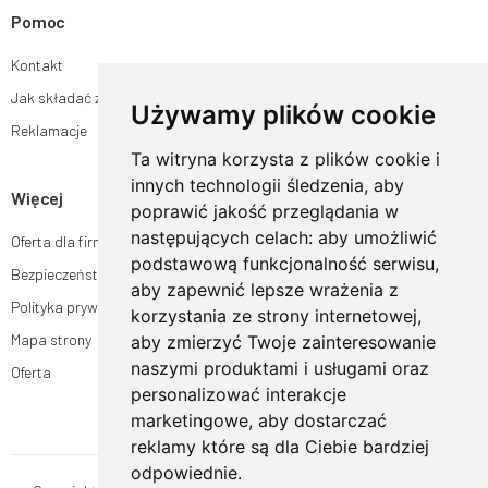
Pomoc
Kontakt
Jak składać zamówienia w sklepie ogrodyhildegardy.pl?
Używamy plików cookie
Reklamacje
Ta witryna korzysta z plików cookie i
innych technologii śledzenia, aby
Więcej
poprawić jakość przeglądania w
następujących celach:
aby umożliwić
Oferta dla firm
podstawową funkcjonalność serwisu
,
Bezpieczeństwo płatności
aby zapewnić lepsze wrażenia z
Polityka prywatności
korzystania ze strony internetowej
,
Mapa strony
aby zmierzyć Twoje zainteresowanie
naszymi produktami i usługami oraz
Oferta
personalizować interakcje
marketingowe
,
aby dostarczać
reklamy które są dla Ciebie bardziej
odpowiednie
.