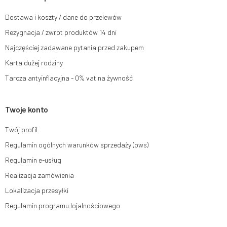
dokonano na podstawie zgody przed jej cofnięciem. W tym celu możesz
kontaktować się z działem obsługi klienta Mouton Interactive pod adresem
Dostawa i koszty / dane do przelewów
e-mail lub pisemnie na adres siedziby.
Rezygnacja / zwrot produktów 14 dni
Więcej informacji:
www.mouton.pl/ODO
Najczęściej zadawane pytania przed zakupem
Karta dużej rodziny
Tarcza antyinflacyjna - 0% vat na żywność
Twoje konto
Twój profil
Regulamin ogólnych warunków sprzedaży (ows)
Regulamin e-usług
Realizacja zamówienia
Lokalizacja przesyłki
Regulamin programu lojalnościowego