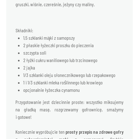
gruszki, wiśnie, czereśnie, jeżyny czy maliny.
Składniki:
1,5 szklanki mąki z samopszy
2 płaskie łyżeczki proszku do pieczenia
szczypta soli
2 łyżki cukru waniliowego lub trzcinowego
2 jajka
1/3 szklanki oleju słonecznikowego lub rzepakowego
1 i 1/3 szklanki mleka roślinnego lub krowiego
opcjonalnie łyżeczka cynamonu
Przygotowanie jest dziecinnie proste: wszystko miksujemy
na gładką masę, rozgrzewamy gofrownicę, smażymy
i gotowe!
Koniecznie wypróbujcie ten
prosty przepis na zdrowe gofry