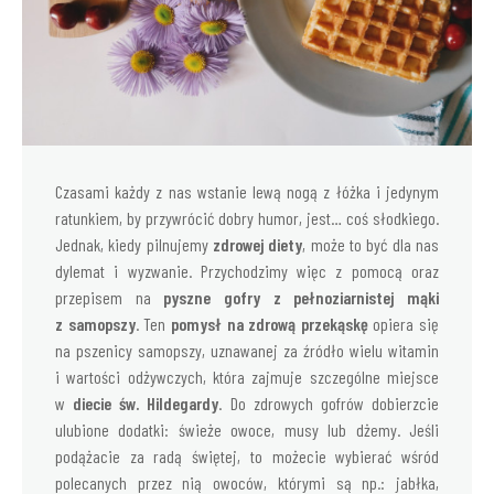
Czasami każdy z nas wstanie lewą nogą z łóżka i jedynym
ratunkiem, by przywrócić dobry humor, jest… coś słodkiego.
Jednak, kiedy pilnujemy
zdrowej diety
, może to być dla nas
dylemat i wyzwanie. Przychodzimy więc z pomocą oraz
przepisem na
pyszne gofry z pełnoziarnistej mąki
z samopszy
. Ten
pomysł na zdrową przekąskę
opiera się
na pszenicy samopszy, uznawanej za źródło wielu witamin
i wartości odżywczych, która zajmuje szczególne miejsce
w
diecie św. Hildegardy
. Do zdrowych gofrów dobierzcie
ulubione dodatki: świeże owoce, musy lub dżemy. Jeśli
podążacie za radą świętej, to możecie wybierać wśród
polecanych przez nią owoców, którymi są np.: jabłka,