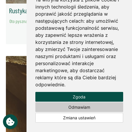
innych technologii śledzenia, aby
Rustykalna tarta z leczniczej samopszy
poprawić jakość przeglądania w
następujących celach:
aby umożliwić
Oto pyszna i zdrowa propozycja na leniwe jesienne wieczory.
podstawową funkcjonalność serwisu
,
więcej
aby zapewnić lepsze wrażenia z
korzystania ze strony internetowej
,
aby zmierzyć Twoje zainteresowanie
naszymi produktami i usługami oraz
personalizować interakcje
marketingowe
,
aby dostarczać
reklamy które są dla Ciebie bardziej
odpowiednie
.
Zgoda
Odmawiam
Zmiana ustawień