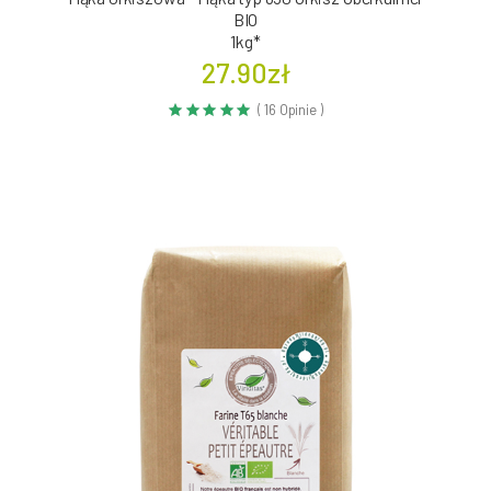
BIO
1kg*
27.90zł
( 16 Opinie )