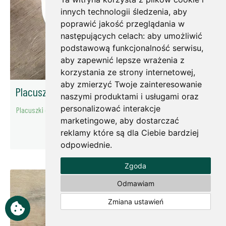
innych technologii śledzenia, aby
poprawić jakość przeglądania w
następujących celach:
aby umożliwić
podstawową funkcjonalność serwisu
,
aby zapewnić lepsze wrażenia z
korzystania ze strony internetowej
,
aby zmierzyć Twoje zainteresowanie
Placuszki curry z ziarna samopszy
naszymi produktami i usługami oraz
personalizować interakcje
Placuszki curry z ziarna samopszy. Pychotka.
marketingowe
,
aby dostarczać
więcej
reklamy które są dla Ciebie bardziej
odpowiednie
.
Zgoda
Odmawiam
Zmiana ustawień