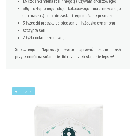
1,5 szklanki mleka roślinnego (ja używam orkiszowego)
50g roztopionego oleju kokosowego nierafinowanego
(lub masła ;) - nic nie zastąpi tego maślanego smaku)
3 łyżeczki proszku do pieczenia - łyżeczka cynamonu
szczypta soli
2 łyżki cukru trzcinowego
Smacznego! Naprawdę warto sprawić sobie taką
przyjemność na śniadanie. Od razu dzień staje się lepszy!
Bestseller