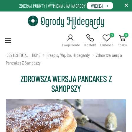
ZBIERAJ PUNKTY I WYMIENIAJ NA NAGRODY
WIĘCEJ
0
0
Menu
Twoje konto
Kontakt
Ulubione
Koszyk
JESTEŚ TUTAJ:
HOME
Przepisy Wg. Św. Hildegardy
Zdrowsza Wersja
Pancakes Z Samopszy
ZDROWSZA WERSJA PANCAKES Z
SAMOPSZY