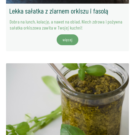
Lekka sałatka z ziarnem orkiszu i fasolą
Dobra na lunch, kolację, a nawet na obiad. Niech zdrowa i pożywna
sałatka orkiszowa zawita w Twojej kuchni!
więcej