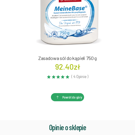
Zasadowa sól do kąpieli 750 g
92.40zł
( 4 Opinie )
Powrót do góry
Opinie o sklepie