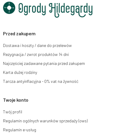
chwili rezygnacji z subskrypcji.
Przysługuje Ci prawo do żądania dostępu do swoich danych osobowych,
ich sprostowania, usunięcia, ograniczenia przetwarzania, wniesienia
sprzeciwu wobec przetwarzania swoich danych oraz prawo do wniesienia
skargi do organu nadzorczego oraz cofnięcia zgody w dowolnym
momencie bez wpływu na zgodność z prawem przetwarzania, którego
Przed zakupem
dokonano na podstawie zgody przed jej cofnięciem. W tym celu możesz
kontaktować się z działem obsługi klienta Mouton Interactive pod adresem
Dostawa i koszty / dane do przelewów
e-mail lub pisemnie na adres siedziby.
Rezygnacja / zwrot produktów 14 dni
Więcej informacji:
www.mouton.pl/ODO
Najczęściej zadawane pytania przed zakupem
Karta dużej rodziny
Tarcza antyinflacyjna - 0% vat na żywność
Twoje konto
Twój profil
Regulamin ogólnych warunków sprzedaży (ows)
Regulamin e-usług