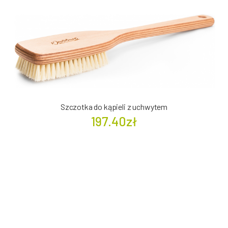
Szczotka do kąpieli z uchwytem
197.40zł