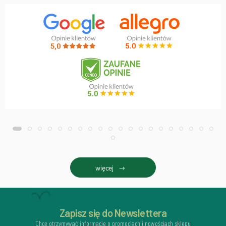
więcej
Zapisz się do Newslettera
Chcę otrzymywać informacje o promocjach i nowościach sklepu