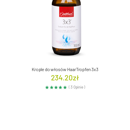
Krople do włosów HaarTropfen 3x3
234.20zł
( 3 Opinie )