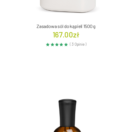
Zasadowa sól do kąpieli 1500 g
167.00zł
( 3 Opinie )