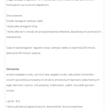
kontuzjom i procesom zapalnym.
Stosowanie:
3 łyżki na kąpiel całego ciała
1 łyżeczka na kąpiel stóp
1 łyżeczka na ½ l wody do przygotowania okładów, zasadowych pończoch i
mankietów
Czas trwania kąpieli: kąpiele stóp i całego ciała co najmniej 30 minut,
zalecane 60 minut i więcej
Składniki:
wodorowęglan sodu, sól morska, węglan sodu, naturalne minerały i
osiem wyselekcjonowanych drobno zmielonych kamieni szlachetnych:
agat, karneol, cytryn, chryzopraz, chalcedon, szafir, kryształ górski i
onyks
• pH 8 – 8,5
• bez substancji zapachowych, barwników i konserwantów