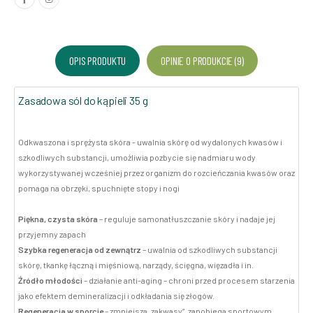
OPIS PRODUKTU
OPINIE O PRODUKCIE (9)
Zasadowa sól do kąpieli 35 g
Odkwaszona i sprężysta skóra - uwalnia skórę od wydalonych kwasów i
szkodliwych substancji, umożliwia pozbycie się nadmiaru wody
wykorzystywanej wcześniej przez organizm do rozcieńczania kwasów oraz
pomaga na obrzęki, spuchnięte stopy i nogi
Piękna, czysta skóra
– reguluje samonatłuszczanie skóry i nadaje jej
przyjemny zapach
Szybka regeneracja od zewnątrz
– uwalnia od szkodliwych substancji
skórę, tkankę łączną i mięśniową, narządy, ścięgna, więzadła i in.
Źródło młodości
– działanie anti-aging – chroni przed procesem starzenia
jako efektem demineralizacji i odkładania się złogów.
Regeneracja w sporcie
– zmniejsza „zakwasy”, zapobiega sportowym