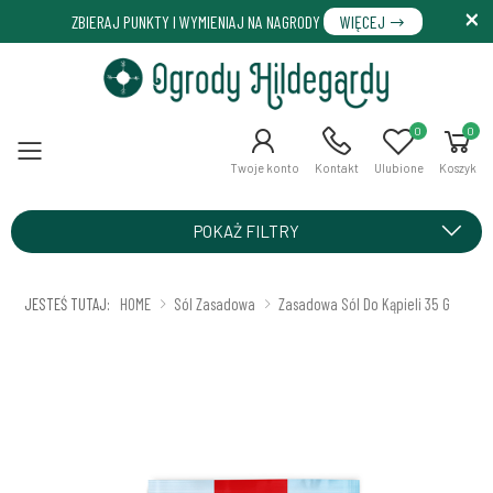
ZBIERAJ PUNKTY I WYMIENIAJ NA NAGRODY
WIĘCEJ
0
0
Menu
Twoje konto
Kontakt
Ulubione
Koszyk
POKAŻ FILTRY
JESTEŚ TUTAJ:
HOME
Sól Zasadowa
Zasadowa Sól Do Kąpieli 35 G