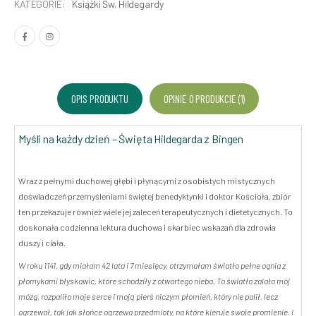
KATEGORIE:
Książki Św. Hildegardy
OPIS PRODUKTU
OPINIE O PRODUKCIE (1)
Myśli na każdy dzień – Święta Hildegarda z Bingen
Wraz z pełnymi duchowej głębi i płynącymi z osobistych mistycznych
doświadczeń przemyśleniami świętej benedyktynki i doktor Kościoła, zbiór
ten przekazuje również wiele jej zaleceń terapeutycznych i dietetycznych. To
doskonała codzienna lektura duchowa i skarbiec wskazań dla zdrowia
duszy i ciała.
W roku 1141, gdy miałam 42 lata i 7 miesięcy, otrzymałam światło pełne ognia z
płomykami błyskawic, które schodziły z otwartego nieba. To światło zalało mój
mózg, rozpaliło moje serce i moją pierś niczym płomień, który nie palił, lecz
ogrzewał, tak jak słońce ogrzewa przedmioty, na które kieruje swoje promienie. I