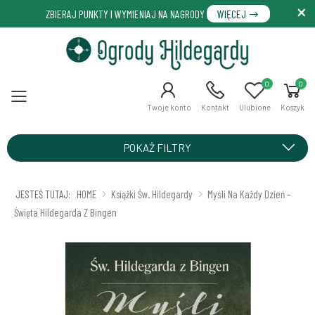
ZBIERAJ PUNKTY I WYMIENIAJ NA NAGRODY
WIĘCEJ
0
0
Menu
Twoje konto
Kontakt
Ulubione
Koszyk
POKAŻ FILTRY
JESTEŚ TUTAJ:
HOME
Książki Św. Hildegardy
Myśli Na Każdy Dzień –
Święta Hildegarda Z Bingen