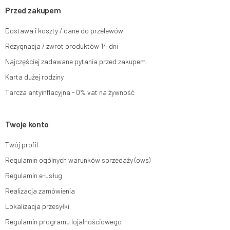
momencie bez wpływu na zgodność z prawem przetwarzania, którego
Przed zakupem
dokonano na podstawie zgody przed jej cofnięciem. W tym celu możesz
kontaktować się z działem obsługi klienta Mouton Interactive pod adresem
Dostawa i koszty / dane do przelewów
e-mail lub pisemnie na adres siedziby.
Rezygnacja / zwrot produktów 14 dni
Więcej informacji:
www.mouton.pl/ODO
Najczęściej zadawane pytania przed zakupem
Karta dużej rodziny
Tarcza antyinflacyjna - 0% vat na żywność
Twoje konto
Twój profil
Regulamin ogólnych warunków sprzedaży (ows)
Regulamin e-usług
Realizacja zamówienia
Lokalizacja przesyłki
Regulamin programu lojalnościowego