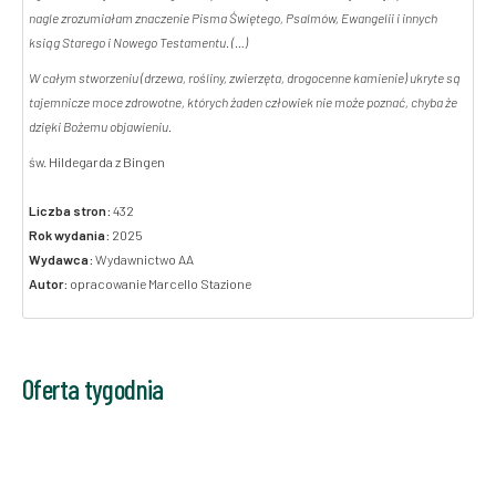
nagle zrozumiałam znaczenie Pisma Świętego, Psalmów, Ewangelii i innych
ksiąg Starego i Nowego Testamentu. (…)
W całym stworzeniu (drzewa, rośliny, zwierzęta, drogocenne kamienie) ukryte są
tajemnicze moce zdrowotne, których żaden człowiek nie może poznać, chyba że
dzięki Bożemu objawieniu.
św. Hildegarda z Bingen
Liczba stron:
432
Rok wydania:
2025
Wydawca:
Wydawnictwo AA
Autor:
opracowanie Marcello Stazione
Oferta tygodnia