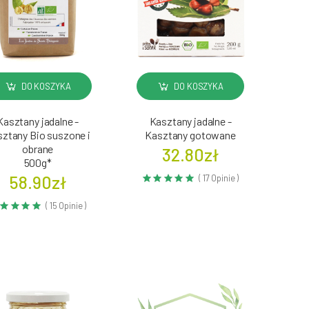
DO KOSZYKA
DO KOSZYKA
Kasztany jadalne -
Kasztany jadalne -
ztany Bio suszone i
Kasztany gotowane
obrane
32.80zł
500g*
58.90zł
( 17 Opinie )
( 15 Opinie )
10-10-2025
03-10-
Cytwar - Hildegardiański lek na drżenie i
Mięta p
trawienie
Więcej
Więcej