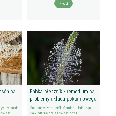
więcej
posób na
Babka płesznik - remedium na
problemy układu pokarmowego
krywa w sobie
Doskonały zamiennik siemienia lnianego.
ściwości i
Dowiedz się o właściwościach i