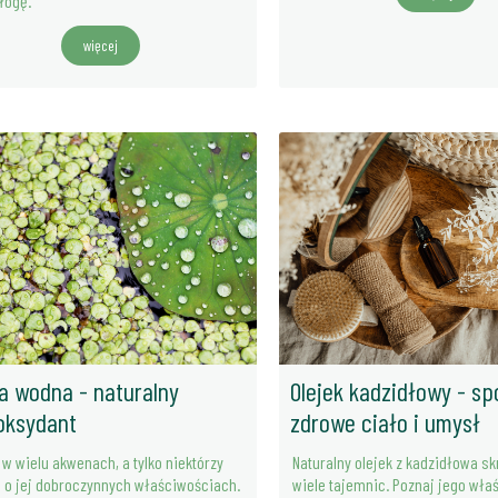
łogę.
więcej
a wodna - naturalny
Olejek kadzidłowy - s
oksydant
zdrowe ciało i umysł
 w wielu akwenach, a tylko niektórzy
Naturalny olejek z kadzidłowa s
 o jej dobroczynnych właściwościach.
wiele tajemnic. Poznaj jego wła