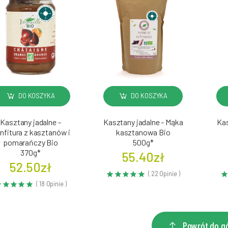
DO KOSZYKA
DO KOSZYKA
Kasztany jadalne -
Kasztany jadalne - Mąka
Kas
nfitura z kasztanów i
kasztanowa Bio
pomarańczy Bio
500g*
370g*
55.40zł
52.50zł
( 22 Opinie )
( 18 Opinie )
Powrót do g