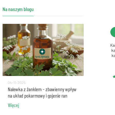
Przyprawy i zioła - Bertram korzeń w
Na naszym blogu
proszku 50g Bio*
39.50zł
Przyprawy i zioła - koper włoski
nasiona 200g Bio*
26.90zł
Ka
k
Przyprawy i zioła - Bertram korzeń w
k
proszku 80g
56.60zł
Przyprawy i zioła - Galgant w proszku
50g Bio*
04-11-2025
27-10-2025
26.20zł
Nalewka z żanklem - zbawienny wpływ
Pelargonia - n
na układ pokarmowy i gojenie ran
mieszanek zio
Więcej
Więcej