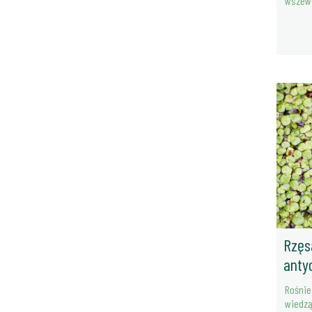
wszew
Rzęs
anty
Rośnie
wiedzą