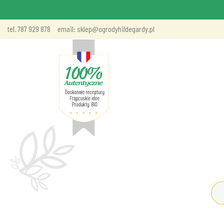
tel. 787 929 878
email: sklep@ogrodyhildegardy.pl