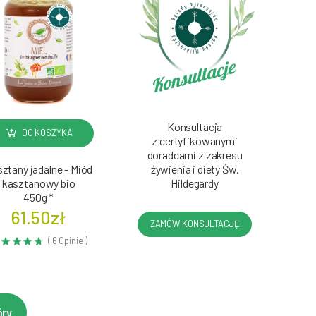
Konsultacja
DO KOSZYKA
z certyfikowanymi
doradcami z zakresu
ztany jadalne - Miód
żywienia i diety Św.
kasztanowy bio
Hildegardy
450g *
61.50zł
ZAMÓW KONSULTACJĘ
( 6 Opinie )
óry