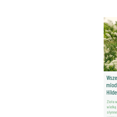
Wsze
miod
Hild
Zioła 
wielką
słynn