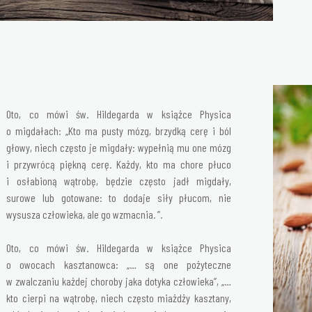
Oto, co mówi św. Hildegarda w książce Physica
o migdałach: „Kto ma pusty mózg, brzydką cerę i ból
głowy, niech często je migdały: wypełnią mu one mózg
i przywrócą piękną cerę. Każdy, kto ma chore płuco
i osłabioną wątrobę, będzie często jadł migdały,
surowe lub gotowane: to dodaje siły płucom, nie
wysusza człowieka, ale go wzmacnia. ”.
Oto, co mówi św. Hildegarda w książce Physica
o owocach kasztanowca: „… są one pożyteczne
w zwalczaniu każdej choroby jaka dotyka człowieka”, „…
kto cierpi na wątrobę, niech często miażdży kasztany,