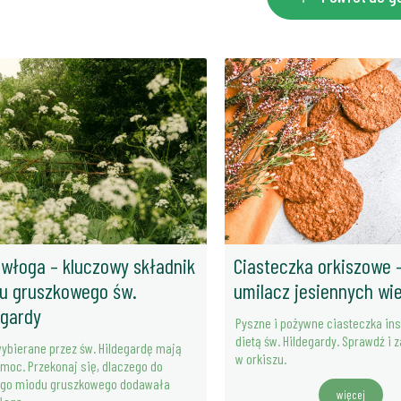
włoga – kluczowy składnik
Ciasteczka orkiszowe 
u gruszkowego św.
umilacz jesiennych wi
egardy
Pyszne i pożywne ciasteczka in
dietą św. Hildegardy. Sprawdź i 
wybierane przez św. Hildegardę mają
w orkiszu.
 moc. Przekonaj się, dlaczego do
ego miodu gruszkowego dodawała
więcej