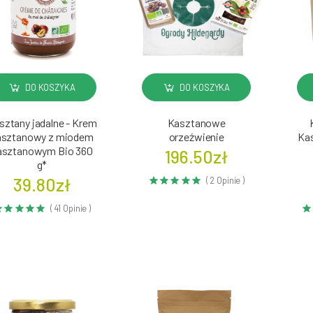
DO KOSZYKA
DO KOSZYKA
sztany jadalne - Krem
Kasztanowe
asztanowy z miodem
orzeźwienie
Kas
asztanowym Bio 360
196.50zł
g*
39.80zł
( 2 Opinie )
( 41 Opinie )
18-10-2025
iezastąpiony składnik
Onyks czarny u św. Hildegardy
łowych
Więcej