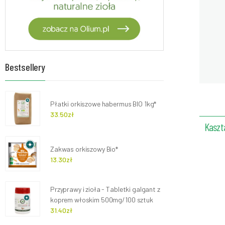
Bestsellery
Płatki orkiszowe habermus BIO 1kg*
33.50zł
Kaszt
Zakwas orkiszowy Bio*
13.30zł
Przyprawy i zioła - Tabletki galgant z
koprem włoskim 500mg/100 sztuk
31.40zł