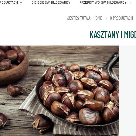
PRODUKTACH
O DIECIE ŚW. HILDEGARDY
PRZEPISY WG. ŚW. HILDEGARDY
JESTEŚ TUTAJ:
HOME
O PRODUKTACH
KASZTANY I MIG