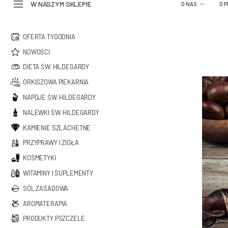
W NASZYM SKLEPIE
O NAS
O 
OFERTA TYGODNIA
NOWOŚCI
DIETA ŚW. HILDEGARDY
ORKISZOWA PIEKARNIA
NAPOJE ŚW. HILDEGARDY
NALEWKI ŚW. HILDEGARDY
KAMIENIE SZLACHETNE
PRZYPRAWY I ZIOŁA
KOSMETYKI
WITAMINY I SUPLEMENTY
SÓL ZASADOWA
AROMATERAPIA
PRODUKTY PSZCZELE