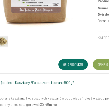
Produc
Numer p
Dytryb
Baran, 
KATEGO
OPIS PRODUKTU
OPINIE O
jadalne - Kasztany Bio suszone i obrane 500g*
 obrane kasztany. 1 kg suszonych kasztanów odpowiada 1,5kg świeżego pr
sztany przez noc, gotować 30-45minut.