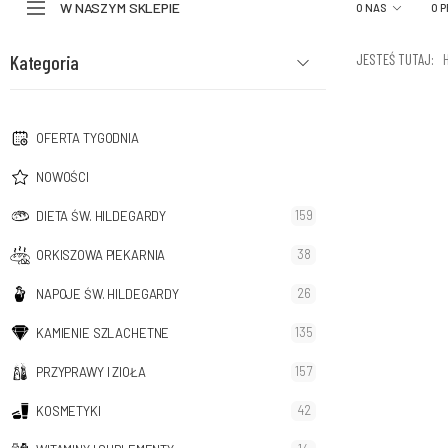
W NASZYM SKLEPIE
O NAS
O 
Kategoria
JESTEŚ TUTAJ:
OFERTA TYGODNIA
NOWOŚCI
159
DIETA ŚW. HILDEGARDY
38
ORKISZOWA PIEKARNIA
26
NAPOJE ŚW. HILDEGARDY
135
KAMIENIE SZLACHETNE
157
PRZYPRAWY I ZIOŁA
42
KOSMETYKI