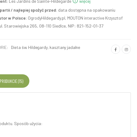
ent:
Les Jardins de Sainte-Hildegarde
więcej
artii / najlepiej spożyć przed:
data dostępna na opakowaniu
utor w Polsce:
OgrodyHildegardy.pl, MOUTON interactive Krzysztof
ul. Starowiejska 265, 08-110 Siedlce, NIP: 821-152-01-37
RIE:
Dieta św. Hildegardy
,
kasztany jadalne
 PRODUKCIE (15)
oduktu. Sposób użycia: