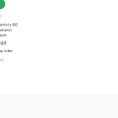
DY
rnisty BIO
Makaron
erki
0zł
żką:
14.87zł
ie )