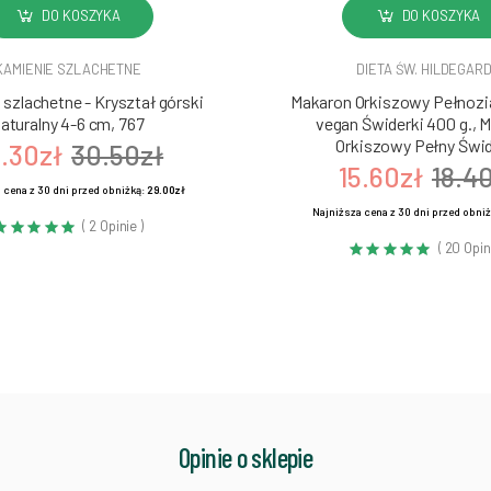
DO KOSZYKA
DO KOSZYKA
KAMIENIE SZLACHETNE
DIETA ŚW. HILDEGAR
szlachetne - Kryształ górski
Makaron Orkiszowy Pełnozia
aturalny 4-6 cm, 767
vegan Świderki 400 g., 
Orkiszowy Pełny Świd
.30zł
30.50zł
15.60zł
18.4
 cena z 30 dni przed obniżką:
29.00zł
Najniższa cena z 30 dni przed obni
( 2 Opinie )
( 20 Opin
Opinie o sklepie