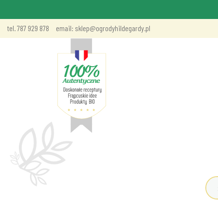
tel. 787 929 878
email: sklep@ogrodyhildegardy.pl