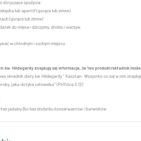
 dotyczące spożycia:
ekąska lub aperitif (gorące lub zimne)
kach (gorące lub zimne)
atek do mięsa i dziczyzny, drobiu i warzyw.
wać w chłodnym i suchym miejscu.
h św. Hildegardy znajdują się informacje, że ten produkt/składnik mo
y składnik diety św. Hildegardy " Kasztan- Wszystko co się w nim znajduj
oroby, jaka dotyka człowieka" (PHYsica 3.12)
:
tan jadalny Bio bez dodatku konserwantów i barwników