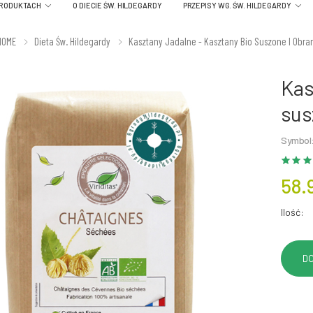
PRODUKTACH
O DIECIE ŚW. HILDEGARDY
PRZEPISY WG. ŚW. HILDEGARDY
HOME
Dieta Św. Hildegardy
Kasztany Jadalne - Kasztany Bio Suszone I Obr
Kas
sus
Symbol
58.
Ilość: