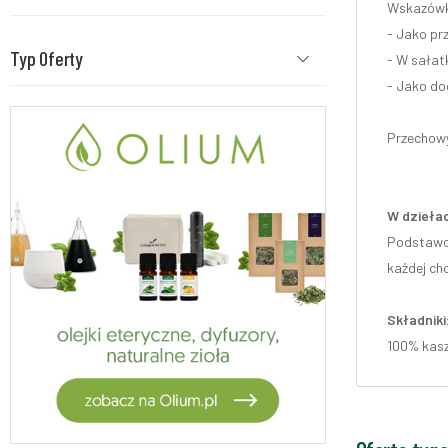
Wskazówki
- Jako prz
Typ Oferty
- W sałat
- Jako dod
Przechowy
W dziełac
Podstawow
każdej ch
Składniki
100% kasz