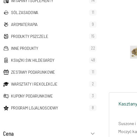
14
WITAMINY I SUPLEMENTY
11
SÓL ZASADOWA
9
AROMATERAPIA
15
PRODUKTY PSZCZELE
22
INNE PRODUKTY
48
KSIĄŻKI ŚW. HILDEGARDY
11
ZESTAWY PODARUNKOWE
2
WARSZTATY I REKOLEKCJE
3
KUPONY PODARUNKOWE
Kasztany 
8
PROGRAM LOJALNOŚCIOWY
Suszone i
Moczyć ka
Cena