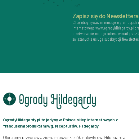
Zapisz się do Newslettera
Chcę otrzymywać informacje o promocjach 
internetowego www.ogrodyhildegardy.pl or
przetwarzanie mojego adresu e-mail przez
związanych z usługą subskrypcji Newsletter
OgrodyHildegardy.pl to jedyny w Polsce sklep internetowych z
francuskimi produktami wg. receptur św. Hildegardy.
Oferujemy przyprawy, zioła, mieszanki ziół, nalewki św. Hildegardy,