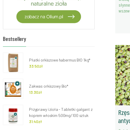
słynn
wszew
Bestsellery
Płatki orkiszowe habermus BIO 1kg*
33.50zł
Zakwas orkiszowy Bio*
13.30zł
Przyprawy i zioła - Tabletki galgant z
Rzęs
koprem włoskim 500mg/100 sztuk
anty
31.40zł