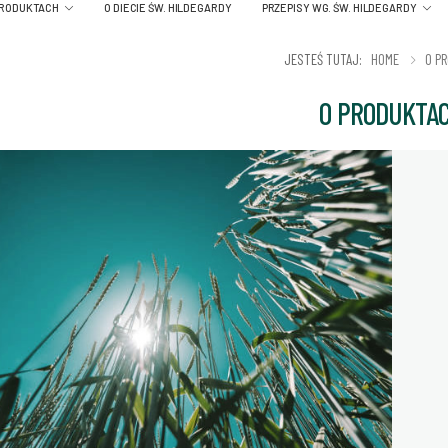
PRODUKTACH
O DIECIE ŚW. HILDEGARDY
PRZEPISY WG. ŚW. HILDEGARDY
JESTEŚ TUTAJ:
HOME
O P
O PRODUKTA