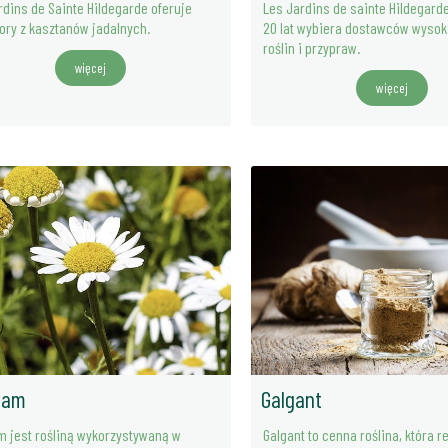
rdins de Sainte Hildegarde oferuje
Les Jardins de sainte Hildegard
ory z kasztanów jadalnych.
20 lat wybiera dostawców wysoki
roślin i przypraw.
więcej
więcej
ram
Galgant
m jest rośliną wykorzystywaną w
Galgant to cenna roślina, która r