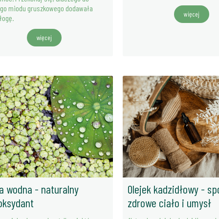
ego miodu gruszkowego dodawała
więcej
łogę.
więcej
a wodna - naturalny
Olejek kadzidłowy - s
oksydant
zdrowe ciało i umysł