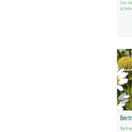
Les Ja
przetw
Bert
Bertra