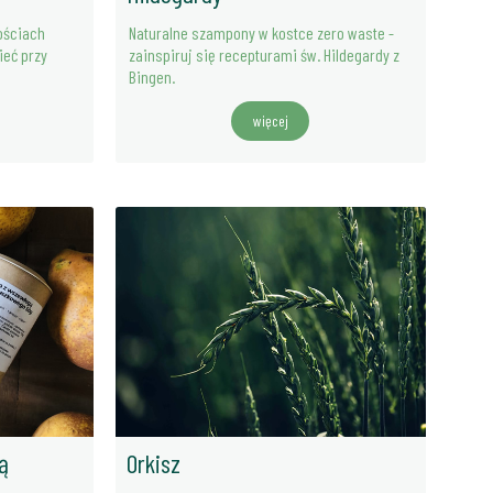
ościach
Naturalne szampony w kostce zero waste -
ieć przy
zainspiruj się recepturami św. Hildegardy z
Bingen.
więcej
ą
Orkisz