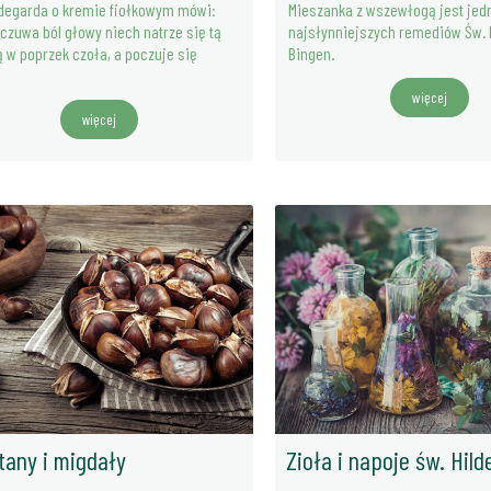
ldegarda o kremie fiołkowym mówi:
Mieszanka z wszewłogą jest jed
dczuwa ból głowy niech natrze się tą
najsłynniejszych remediów Św. 
 w poprzek czoła, a poczuje się
Bingen.
"
więcej
więcej
tany i migdały
Zioła i napoje św. Hil