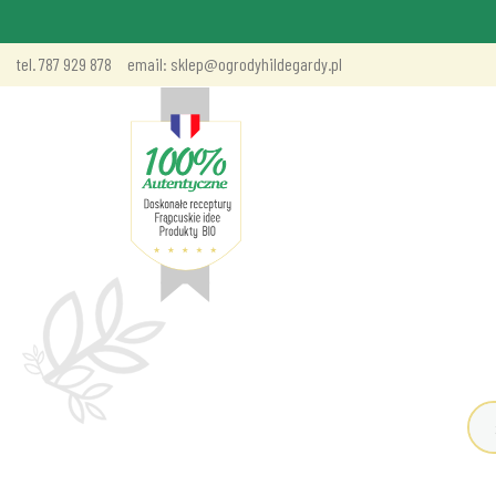
tel. 787 929 878
email: sklep@ogrodyhildegardy.pl