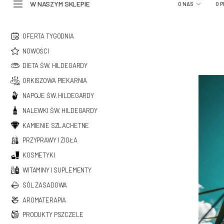
W NASZYM SKLEPIE
O NAS
O 
OFERTA TYGODNIA
NOWOŚCI
DIETA ŚW. HILDEGARDY
ORKISZOWA PIEKARNIA
NAPOJE ŚW. HILDEGARDY
NALEWKI ŚW. HILDEGARDY
KAMIENIE SZLACHETNE
PRZYPRAWY I ZIOŁA
KOSMETYKI
WITAMINY I SUPLEMENTY
SÓL ZASADOWA
AROMATERAPIA
PRODUKTY PSZCZELE