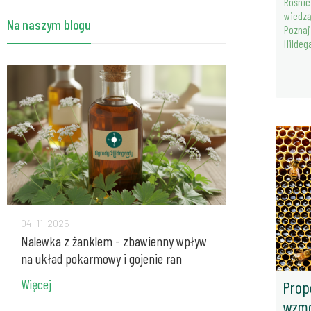
Rośnie
Przyprawy i zioła - Bertram korzeń w
wiedzą
Na naszym blogu
proszku 50g Bio*
Poznaj
39.50zł
Hildeg
Przyprawy i zioła - koper włoski
nasiona 200g Bio*
26.90zł
Przyprawy i zioła - Bertram korzeń w
proszku 80g
56.60zł
Przyprawy i zioła - Galgant w proszku
50g Bio*
04-11-2025
27-10-2025
26.20zł
Nalewka z żanklem - zbawienny wpływ
Pelargonia - n
na układ pokarmowy i gojenie ran
mieszanek zio
Więcej
Więcej
Prop
wzmo