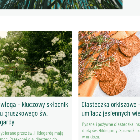
włoga – kluczowy składnik
Ciasteczka orkiszowe 
u gruszkowego św.
umilacz jesiennych wi
egardy
Pyszne i pożywne ciasteczka in
dietą św. Hildegardy. Sprawdź i 
wybierane przez św. Hildegardę mają
w orkiszu.
 moc. Przekonaj się, dlaczego do