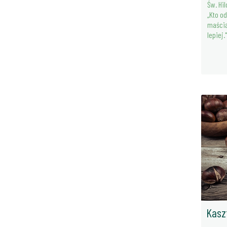
Św. Hi
„Kto o
maścią
lepiej.
Kasz