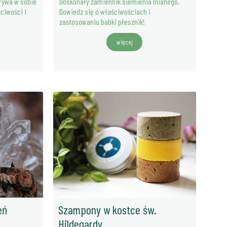
krywa w sobie
Doskonały zamiennik siemienia lnianego.
ściwości i
Dowiedz się o właściwościach i
zastosowaniu babki płesznik!
więcej
10-10-2025
03-10-
Cytwar - Hildegardiański lek na drżenie i
Mięta p
trawienie
Więcej
Więcej
eń
Szampony w kostce św.
Hildegardy