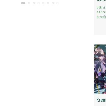
Odkryj
skutec
przezię
Krem