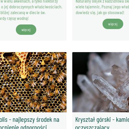
 w wielu akwenach, a tylko niektórzy
Naturalny olejek z kadzidłowa s
 o jej dobroczynnych właściwościach.
wiele tajemnic. Poznaj jego wła
 bliżej zalecaną w diecie św.
dowiedz się, jak go stosować!
ardy rzęsę wodną!
więcej
więcej
18-10-2025
iezastąpiony składnik
Onyks czarny u św. Hildegardy
łowych
Więcej
olis - najlepszy środek na
Kryształ górski - kami
cnienie odporności
oczyszczający