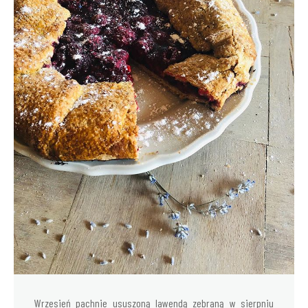
Wrzesień pachnie ususzoną lawendą zebraną w sierpniu