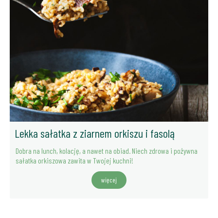
Lekka sałatka z ziarnem orkiszu i fasolą
Dobra na lunch, kolację, a nawet na obiad. Niech zdrowa i pożywna
sałatka orkiszowa zawita w Twojej kuchni!
więcej