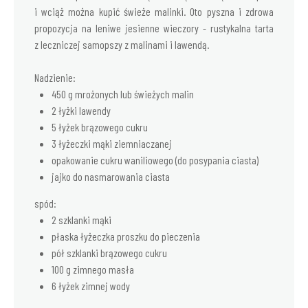
i wciąż można kupić świeże malinki. Oto pyszna i zdrowa
propozycja na leniwe jesienne wieczory - rustykalna tarta
z leczniczej samopszy z malinami i lawendą.
Nadzienie:
450 g mrożonych lub świeżych malin
2 łyżki lawendy
5 łyżek brązowego cukru
3 łyżeczki mąki ziemniaczanej
opakowanie cukru waniliowego (do posypania ciasta)
jajko do nasmarowania ciasta
spód:
2 szklanki mąki
płaska łyżeczka proszku do pieczenia
pół szklanki brązowego cukru
100 g zimnego masła
6 łyżek zimnej wody