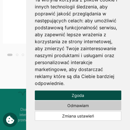
innych technologii śledzenia, aby
poprawić jakość przeglądania w
następujących celach:
aby umożliwić
podstawową funkcjonalność serwisu
,
aby zapewnić lepsze wrażenia z
korzystania ze strony internetowej
,
aby zmierzyć Twoje zainteresowanie
naszymi produktami i usługami oraz
personalizować interakcje
marketingowe
,
aby dostarczać
reklamy które są dla Ciebie bardziej
więcej
odpowiednie
.
Zgoda
Zapisz się do Newslettera
Odmawiam
Chcę otrzymywać informacje o promocjach i nowościach sklepu
internetowego www.ogrodyhildegardy.pl oraz wyrażam zgodę na
Zmiana ustawień
przetwarzanie mojego adresu e-mail przez Usługodawcę dla celów
związanych z usługą subskrypcji Newslettera.