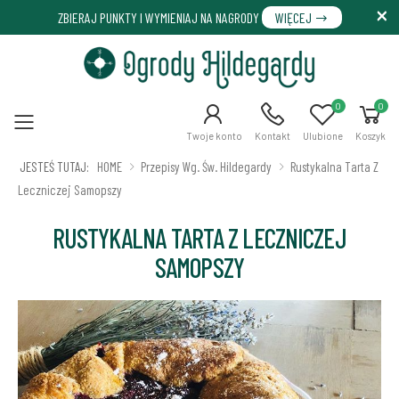
ZBIERAJ PUNKTY I WYMIENIAJ NA NAGRODY
WIĘCEJ
0
0
Menu
Twoje konto
Kontakt
Ulubione
Koszyk
JESTEŚ TUTAJ:
HOME
Przepisy Wg. Św. Hildegardy
Rustykalna Tarta Z
Leczniczej Samopszy
RUSTYKALNA TARTA Z LECZNICZEJ
SAMOPSZY