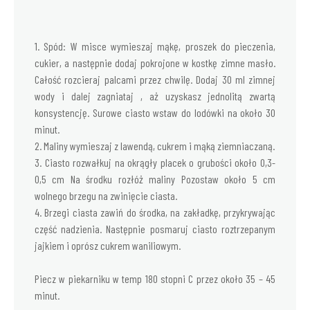
1. Spód: W misce wymieszaj mąkę, proszek do pieczenia,
cukier, a następnie dodaj pokrojone w kostkę zimne masło.
Całość rozcieraj palcami przez chwilę. Dodaj 30 ml zimnej
wody i dalej zagniataj , aż uzyskasz jednolitą zwartą
konsystencję. Surowe ciasto wstaw do lodówki na około 30
minut.
2. Maliny wymieszaj z lawendą, cukrem i mąką ziemniaczaną.
3. Ciasto rozwałkuj na okrągły placek o grubości około 0,3-
0,5 cm Na środku rozłóż maliny Pozostaw około 5 cm
wolnego brzegu na zwinięcie ciasta.
4. Brzegi ciasta zawiń do środka, na zakładkę, przykrywając
część nadzienia. Następnie posmaruj ciasto roztrzepanym
jajkiem i oprósz cukrem waniliowym.
Piecz w piekarniku w temp 180 stopni C przez około 35 – 45
minut.