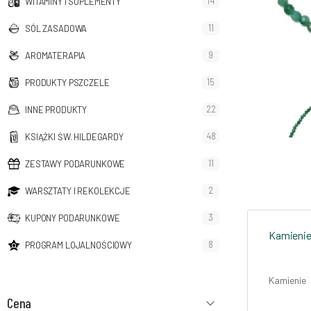
14
WITAMINY I SUPLEMENTY
11
SÓL ZASADOWA
9
AROMATERAPIA
15
PRODUKTY PSZCZELE
22
INNE PRODUKTY
48
KSIĄŻKI ŚW. HILDEGARDY
11
ZESTAWY PODARUNKOWE
2
WARSZTATY I REKOLEKCJE
3
KUPONY PODARUNKOWE
Kamienie
8
PROGRAM LOJALNOŚCIOWY
Kamienie 
Cena