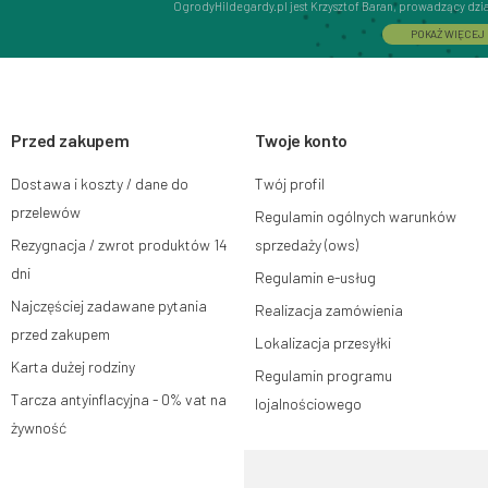
OgrodyHildegardy.pl jest Krzysztof Baran, prowadzący dz
Interactive Krzysztof Baran wpisaną do Centralnej Ewidencj
POKAŻ WIĘCEJ
adres głównego miejsca wykonywania działalności w Siedlc
08-110, posiadający numer NIP: 821-152-01-37, REGON: 711
Dane będą przetwarzane w celu wysyłki newslettera i przec
subskrypcji.
Przed zakupem
Przysługuje Ci prawo do żądania dostępu do swoich danych
Twoje konto
ograniczenia przetwarzania, wniesienia sprzeciwu wobec 
wniesienia skargi do organu nadzorczego oraz cofnięci
Dostawa i koszty / dane do
Twój profil
na zgodność z prawem przetwarzania, którego dokonano n
W tym celu możesz kontaktować się z działem obsługi klie
przelewów
Regulamin ogólnych warunków
lub pisemnie na adres siedziby.
Rezygnacja / zwrot produktów 14
sprzedaży (ows)
Więcej informacji:
www.mouton.pl/ODO
dni
Regulamin e-usług
Najczęściej zadawane pytania
Realizacja zamówienia
przed zakupem
Lokalizacja przesyłki
Karta dużej rodziny
Regulamin programu
Tarcza antyinflacyjna - 0% vat na
lojalnościowego
żywność