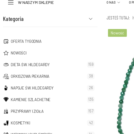
W NASZYM SKLEPIE
O NAS
O 
Kategoria
JESTEŚ TUTAJ:
Nowość
OFERTA TYGODNIA
NOWOŚCI
159
DIETA ŚW. HILDEGARDY
38
ORKISZOWA PIEKARNIA
26
NAPOJE ŚW. HILDEGARDY
135
KAMIENIE SZLACHETNE
157
PRZYPRAWY I ZIOŁA
42
KOSMETYKI