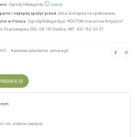
ent:
Ogrody Hildegardy
więcej
artii / najlepiej spożyć przed:
data dostępna na opakowaniu
utor w Polsce:
OgrodyHildegardy.pl, MOUTON interactive Krzysztof
ul. Starowiejska 265, 08-110 Siedlce, NIP: 821-152-01-37
RIE:
Kamienie szlachetne
,
szmaragd
 PRODUKCIE (0)
 4mm
44 cm, srebrne zapięcie.