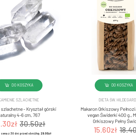
DO KOSZYKA
DO KOSZYKA
KAMIENIE SZLACHETNE
DIETA ŚW. HILDEGAR
szlachetne - Kryształ górski
Makaron Orkiszowy Pełnozia
aturalny 4-6 cm, 767
vegan Świderki 400 g., 
Orkiszowy Pełny Świd
.30zł
30.50zł
15.60zł
18.4
 cena z 30 dni przed obniżką:
29.00zł