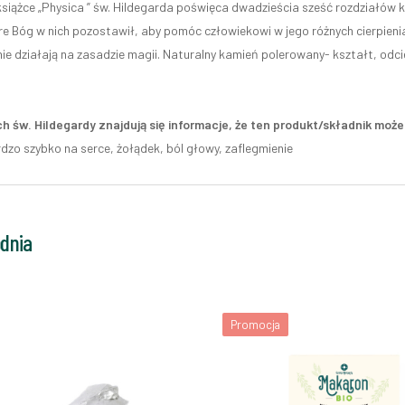
książce „Physica ” św. Hildegarda poświęca dwadzieścia sześć rozdziałów 
re Bóg w nich pozostawił, aby pomóc człowiekowi w jego różnych cierpienia
ie działają na zasadzie magii. Naturalny kamień polerowany- kształt, odci
h św. Hildegardy znajdują się informacje, że ten produkt/składnik mo
rdzo szybko na serce, żołądek, ból głowy, zaflegmienie
odnia
Promocja