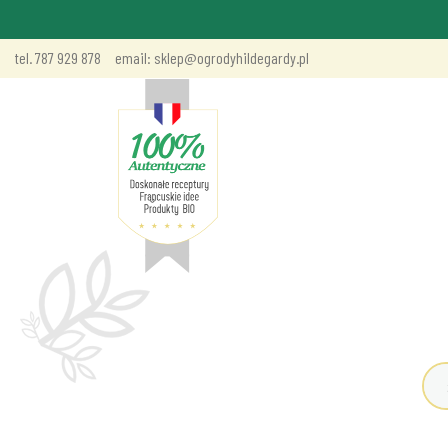
tel. 787 929 878
email: sklep@ogrodyhildegardy.pl