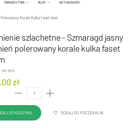
ŚWIADECTWA
BLOG
AKTUALNOŚCI
 Polerowany Korale Kulka Faset 4mm
ienie szlachetne - Szmaragd jasny
ień polerowany korale kulka faset
m
: OH-904
.00 zł
DODAJ DO POCZEKALNI