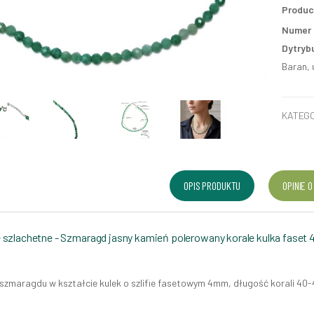
Produc
Numer p
Dytryb
Baran, 
KATEGO
OPIS PRODUKTU
OPINIE O
 szlachetne - Szmaragd jasny kamień polerowany korale kulka faset
szmaragdu w kształcie kulek o szlifie fasetowym 4mm, długość korali 40-