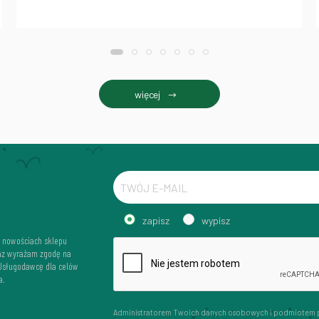
więcej
zapisz
wypisz
i nowościach sklepu
az wyrażam zgodę na
 Usługodawcę dla celów
a.
Administratorem Twoich danych osobowych i podmiotem 