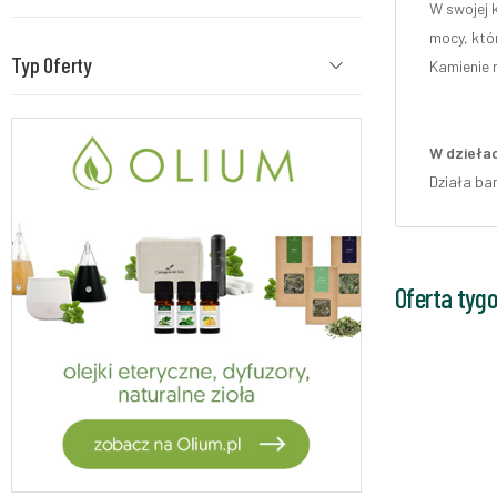
W swojej 
mocy, któ
Typ Oferty
Kamienie n
W dziełac
Działa ba
Oferta tyg