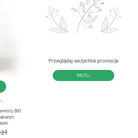
Przeglądaj wszystkie promocje
WIĘCEJ
DY
rnisty BIO
Makaron
erki
0zł