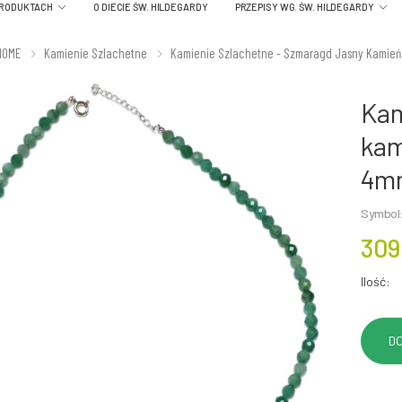
PRODUKTACH
O DIECIE ŚW. HILDEGARDY
PRZEPISY WG. ŚW. HILDEGARDY
HOME
Kamienie Szlachetne
Kamienie Szlachetne - Szmaragd Jasny Kamień
Kam
kam
4m
Symbol
309
Ilość: