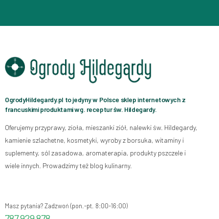
OgrodyHildegardy.pl to jedyny w Polsce sklep internetowych z
francuskimi produktami wg. receptur św. Hildegardy.
Oferujemy przyprawy, zioła, mieszanki ziół, nalewki św. Hildegardy,
kamienie szlachetne, kosmetyki, wyroby z borsuka, witaminy i
suplementy, sól zasadowa, aromaterapia, produkty pszczele i
wiele innych. Prowadzimy też blog kulinarny.
Masz pytania? Zadzwoń (pon.-pt. 8:00-16:00)
787 929 878