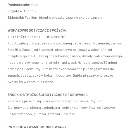
Pochodzenie:
Indie
Bogate w:
Błonnik
Składniki:
Psyllium blond w proszku, z upraw ekologicznych
WSKAZÓWKI DOTYCZĄCE SPOŻYCIA
1 DO 3 ŁYŻECZEK PSYLLIUM DZIENNIE
1 do 3 czubatych łyżeczek sproszkowanej babki płesznik dziennie, czyli od
5 do 15 g. Zacznij od 1 łyżeczki i stopniowo zwiększaj w zależności od
pożądanego efektu. Dodaj do ulubionego napoju (wody, soku owocowego,
napoju warzywnego itp.) i natychmiast wypij. Najlepiej spożyć 30 minut
przed posiłkiem. Psyllium może być stosowane jako zagęszczacz do
zupach, sosów, soków, koktajli i jogurtów. Babka płesznik w proszku
tworzy żel w kontakcie z wodą.
ŚRODKI OSTROŻNOŚCI DOTYCZĄCE STOSOWANIA
Zaleca się picie dużej ilości wody po zażyciu proszku Psyllium.
Alergeny pogrubioną czcionką na liście składników. Możliwe śladowe
ilości orzechów, glutenu, sezamu lub łubinu.
PRZECHOWYWANIE I KONSERWACJA