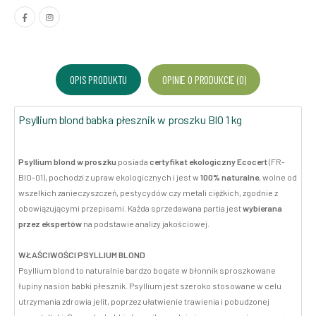
OPIS PRODUKTU
OPINIE O PRODUKCIE (0)
Psyllium blond babka płesznik w proszku BIO 1 kg
Psyllium blond w proszku
posiada
certyfikat ekologiczny Ecocert
(FR-
BIO-01), pochodzi z upraw ekologicznych i jest w
100% naturalne
, wolne od
wszelkich zanieczyszczeń, pestycydów czy metali ciężkich, zgodnie z
obowiązującymi przepisami. Każda sprzedawana partia jest
wybierana
przez ekspertów
na podstawie analizy jakościowej.
WŁAŚCIWOŚCI PSYLLIUM BLOND
Psyllium blond to naturalnie bardzo bogate w błonnik sproszkowane
łupiny nasion babki płesznik. Psyllium jest szeroko stosowane w celu
utrzymania zdrowia jelit, poprzez ułatwienie trawienia i pobudzonej