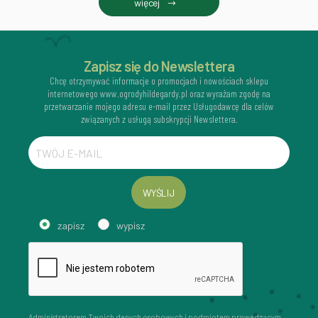
więcej
Zapisz się do Newslettera
Chcę otrzymywać informacje o promocjach i nowościach sklepu
internetowego www.ogrodyhildegardy.pl oraz wyrażam zgodę na
przetwarzanie mojego adresu e-mail przez Usługodawcę dla celów
związanych z usługą subskrypcji Newslettera.
WYŚLIJ
zapisz
wypisz
Administratorem Twoich danych osobowych i podmiotem prowadzącym