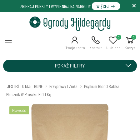
ZBIERAJ PUNKTY I WYMIENIAJ NA NAGRODY
WIĘCEJ
0
0
Menu
Twoje konto
Kontakt
Ulubione
Koszyk
POKAŻ FILTRY
JESTEŚ TUTAJ:
HOME
Przyprawy I Zioła
Psyllium Blond Babka
Płesznik W Proszku BIO 1 Kg
Nowość