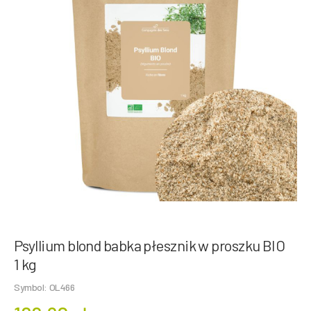
Psyllium blond babka płesznik w proszku BIO
1 kg
Symbol: OL466