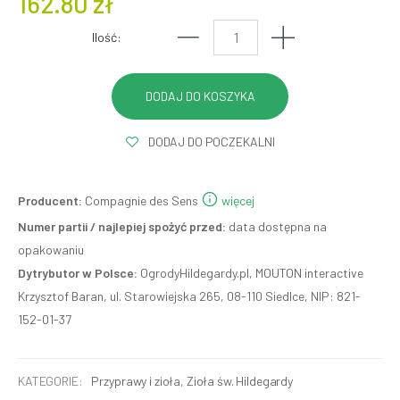
162.80 zł
Ilość:
DODAJ DO POCZEKALNI
Producent:
Compagnie des Sens
więcej
Numer partii / najlepiej spożyć przed:
data dostępna na
opakowaniu
Dytrybutor w Polsce:
OgrodyHildegardy.pl, MOUTON interactive
Krzysztof Baran, ul. Starowiejska 265, 08-110 Siedlce, NIP: 821-
152-01-37
KATEGORIE:
Przyprawy i zioła
,
Zioła św. Hildegardy