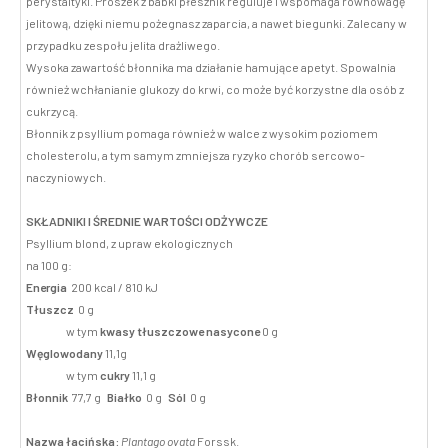
perystaltyki. Proszek z babki płesznik reguluje i wspomaga równowagę
jelitową, dzięki niemu pożegnasz zaparcia, a nawet biegunki. Zalecany w
przypadku zespołu jelita drażliwego.
Wysoka zawartość błonnika ma działanie hamujące apetyt. Spowalnia
również wchłanianie glukozy do krwi, co może być korzystne dla osób z
cukrzycą.
Błonnik z psyllium pomaga również w walce z wysokim poziomem
cholesterolu, a tym samym zmniejsza ryzyko chorób sercowo-
naczyniowych.
SKŁADNIKI I ŚREDNIE WARTOŚCI ODŻYWCZE
Psyllium blond, z upraw ekologicznych
na 100 g:
Energia
200 kcal / 810 kJ
Tłuszcz
0 g
w tym
kwasy tłuszczowe nasycone
0 g
Węglowodany
11,1g
w tym
cukry
11,1 g
Błonnik
77,7 g
Białko
0 g
Sól
0 g
Nazwa łacińska:
Plantago ovata
Forssk.