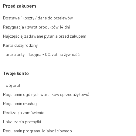
momencie bez wpływu na zgodność z prawem przetwarzania, którego
Przed zakupem
dokonano na podstawie zgody przed jej cofnięciem. W tym celu możesz
kontaktować się z działem obsługi klienta Mouton Interactive pod adresem
Dostawa i koszty / dane do przelewów
e-mail lub pisemnie na adres siedziby.
Rezygnacja / zwrot produktów 14 dni
Więcej informacji:
www.mouton.pl/ODO
Najczęściej zadawane pytania przed zakupem
Karta dużej rodziny
Tarcza antyinflacyjna - 0% vat na żywność
Twoje konto
Twój profil
Regulamin ogólnych warunków sprzedaży (ows)
Regulamin e-usług
Realizacja zamówienia
Lokalizacja przesyłki
Regulamin programu lojalnościowego