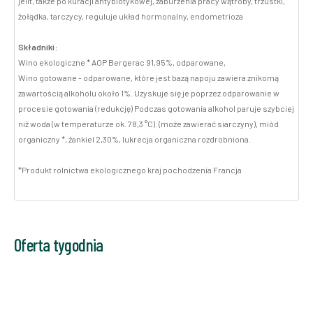
jelit, także po kuracji antybiotykowej, zaburzenia pracy wątroby, trzustki,
żołądka, tarczycy, reguluje układ hormonalny, endometrioza
Składniki:
Wino ekologiczne * AOP Bergerac 91,95%, odparowane,
Wino gotowane - odparowane, które jest bazą napoju zawiera znikomą
zawartością alkoholu około 1%. Uzyskuje się je poprzez odparowanie w
procesie gotowania (redukcję) Podczas gotowania alkohol paruje szybciej
niż woda (w temperaturze ok. 78,3 °C). (może zawierać siarczyny), miód
organiczny *, żankiel 2,30%, lukrecja organiczna rozdrobniona.
*Produkt rolnictwa ekologicznego kraj pochodzenia Francja
Oferta tygodnia