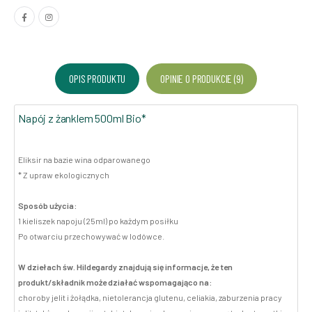
OPIS PRODUKTU
OPINIE O PRODUKCIE (9)
Napój z żanklem 500ml Bio*
Eliksir na bazie wina odparowanego
* Z upraw ekologicznych
Sposób użycia:
1 kieliszek napoju (25ml) po każdym posiłku
Po otwarciu przechowywać w lodówce.
W dziełach św. Hildegardy znajdują się informacje, że ten
produkt/składnik może działać wspomagająco na:
choroby jelit i żołądka, nietolerancja glutenu, celiakia, zaburzenia pracy