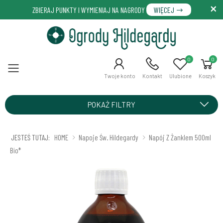
ZBIERAJ PUNKTY I WYMIENIAJ NA NAGRODY
WIĘCEJ
0
0
Menu
Twoje konto
Kontakt
Ulubione
Koszyk
POKAŻ FILTRY
JESTEŚ TUTAJ:
HOME
Napoje Św. Hildegardy
Napój Z Żanklem 500ml
Bio*