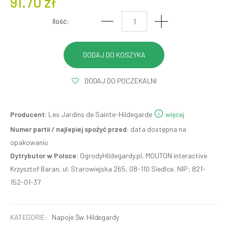
91.70 zł
Ilość:
DODAJ DO POCZEKALNI
Producent:
Les Jardins de Sainte-Hildegarde
więcej
Numer partii / najlepiej spożyć przed:
data dostępna na
opakowaniu
Dytrybutor w Polsce:
OgrodyHildegardy.pl, MOUTON interactive
Krzysztof Baran, ul. Starowiejska 265, 08-110 Siedlce, NIP: 821-
152-01-37
KATEGORIE:
Napoje Św. Hildegardy