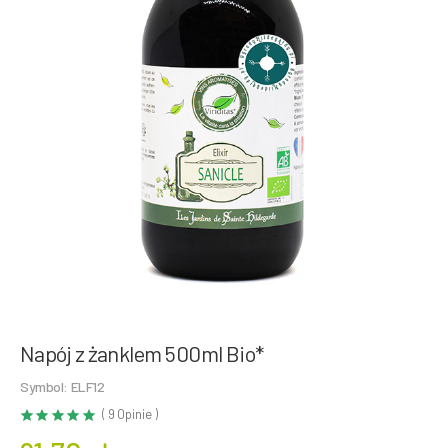
Napój z żanklem 500ml Bio*
Symbol: ELF12
( 9 Opinie )