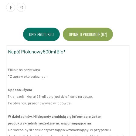
OPIS PRODUKTU
OPINIE O PRODUKCIE (67)
Napój Piołunowy 500ml Bio*
Eliksir na bazie wina
* Z upraw ekologicznych
Sposób użycia:
1 kieliszek likieru (25ml) co drugi dzień rano na czczo.
Po otwarciu przechowywać w lodówce.
W dziełach św. Hildegardy znajdują się informacje, że ten
produkt/składnik może działać wspomagająco na:
Uniwersalny środek oczyszczająco wzmacniający. W przypadku