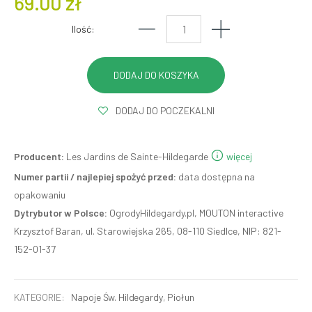
69.00 zł
Ilość:
DODAJ DO POCZEKALNI
Producent:
Les Jardins de Sainte-Hildegarde
więcej
Numer partii / najlepiej spożyć przed:
data dostępna na
opakowaniu
Dytrybutor w Polsce:
OgrodyHildegardy.pl, MOUTON interactive
Krzysztof Baran, ul. Starowiejska 265, 08-110 Siedlce, NIP: 821-
152-01-37
KATEGORIE:
Napoje Św. Hildegardy
,
Piołun