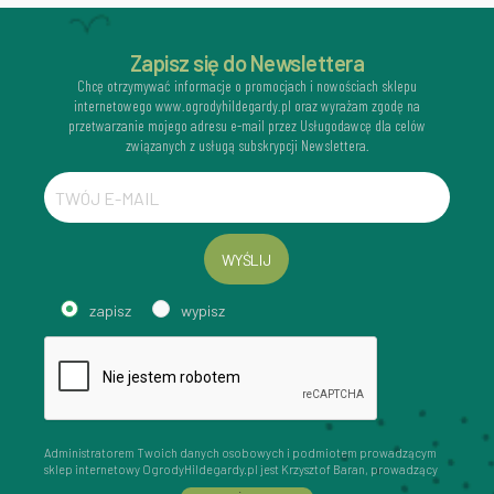
Zapisz się do Newslettera
Chcę otrzymywać informacje o promocjach i nowościach sklepu
internetowego www.ogrodyhildegardy.pl oraz wyrażam zgodę na
przetwarzanie mojego adresu e-mail przez Usługodawcę dla celów
związanych z usługą subskrypcji Newslettera.
WYŚLIJ
zapisz
wypisz
Administratorem Twoich danych osobowych i podmiotem prowadzącym
sklep internetowy OgrodyHildegardy.pl jest Krzysztof Baran, prowadzący
działalność gospodarczą pod firmą: Mouton Interactive Krzysztof Baran