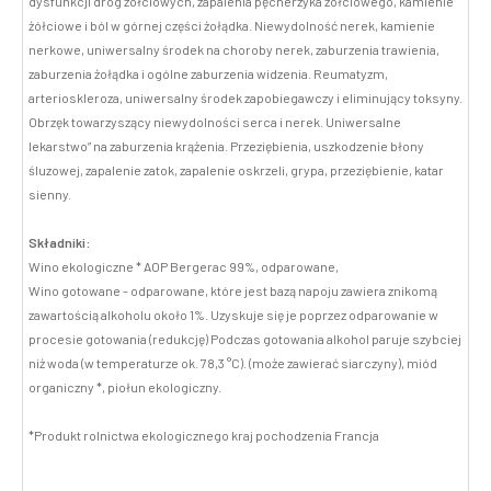
dysfunkcji dróg żółciowych, zapalenia pęcherzyka żółciowego, kamienie
żółciowe i ból w górnej części żołądka. Niewydolność nerek, kamienie
nerkowe, uniwersalny środek na choroby nerek, zaburzenia trawienia,
zaburzenia żołądka i ogólne zaburzenia widzenia. Reumatyzm,
arterioskleroza, uniwersalny środek zapobiegawczy i eliminujący toksyny.
Obrzęk towarzyszący niewydolności serca i nerek. Uniwersalne
lekarstwo” na zaburzenia krążenia. Przeziębienia, uszkodzenie błony
śluzowej, zapalenie zatok, zapalenie oskrzeli, grypa, przeziębienie, katar
sienny.
Składniki:
Wino ekologiczne * AOP Bergerac 99%, odparowane,
Wino gotowane - odparowane, które jest bazą napoju zawiera znikomą
zawartością alkoholu około 1%. Uzyskuje się je poprzez odparowanie w
procesie gotowania (redukcję) Podczas gotowania alkohol paruje szybciej
niż woda (w temperaturze ok. 78,3 °C). (może zawierać siarczyny), miód
organiczny *, piołun ekologiczny.
*Produkt rolnictwa ekologicznego kraj pochodzenia Francja