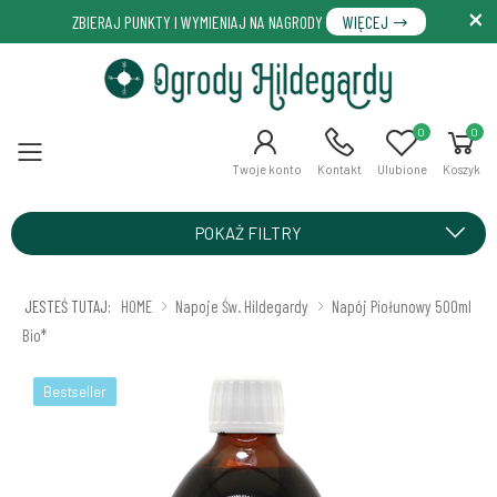
ZBIERAJ PUNKTY I WYMIENIAJ NA NAGRODY
WIĘCEJ
0
0
Menu
Twoje konto
Kontakt
Ulubione
Koszyk
POKAŻ FILTRY
JESTEŚ TUTAJ:
HOME
Napoje Św. Hildegardy
Napój Piołunowy 500ml
Bio*
Bestseller