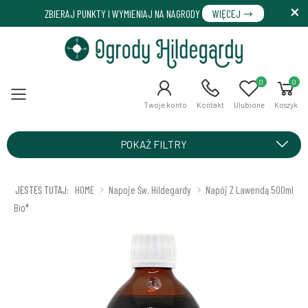
ZBIERAJ PUNKTY I WYMIENIAJ NA NAGRODY
WIĘCEJ
0
0
Menu
Twoje konto
Kontakt
Ulubione
Koszyk
POKAŻ FILTRY
JESTEŚ TUTAJ:
HOME
Napoje Św. Hildegardy
Napój Z Lawendą 500ml
Bio*