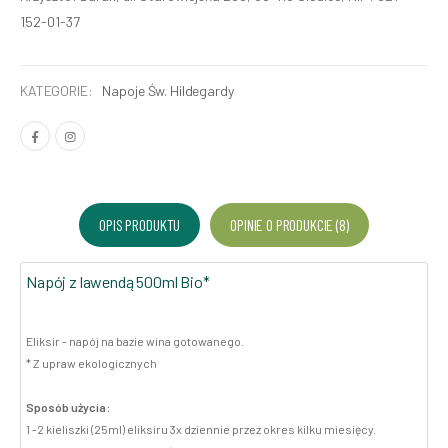
152-01-37
KATEGORIE:
Napoje Św. Hildegardy
OPIS PRODUKTU
OPINIE O PRODUKCIE (8)
Napój z lawendą 500ml Bio*
Eliksir - napój na bazie wina gotowanego.
* Z upraw ekologicznych
Sposób użycia:
1 -2 kieliszki (25ml) eliksiru 3x dziennie przez okres kilku miesięcy.