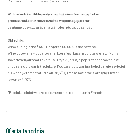
Po otwarciu przechowywać w lodówce.
W dziełach św. Hildegardy znajdują się informacje, że ten
produkt/składnik może działać wspomagająco na:
działanie oczyszczające na wątrobę i płuca, duszności,
Składniki:
Wino ekologiczne * AOP Bergerac 95,60%, odparowane,
Wino gotowane - odparowane, które jest bazą napoju zawiera znikomą
zawartością alkoholu około 1%. Uzyskuje się je poprzez odparowanie w
procesie gotowania (redukcję) Podczas gotowania alkohol paruje szybciej
niż woda (w temperaturze ok. 78,3 °C). (może zawierać siarczyny), Kwiat
lawendy 4,40%
*Produkt rolnictwa ekologicznego kraj pochodzenia Francja
Oferta tygodnia