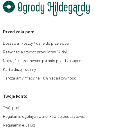
chwili rezygnacji z subskrypcji.
Przysługuje Ci prawo do żądania dostępu do swoich danych osobowych,
ich sprostowania, usunięcia, ograniczenia przetwarzania, wniesienia
sprzeciwu wobec przetwarzania swoich danych oraz prawo do wniesienia
skargi do organu nadzorczego oraz cofnięcia zgody w dowolnym
momencie bez wpływu na zgodność z prawem przetwarzania, którego
Przed zakupem
dokonano na podstawie zgody przed jej cofnięciem. W tym celu możesz
kontaktować się z działem obsługi klienta Mouton Interactive pod adresem
Dostawa i koszty / dane do przelewów
e-mail lub pisemnie na adres siedziby.
Rezygnacja / zwrot produktów 14 dni
Więcej informacji:
www.mouton.pl/ODO
Najczęściej zadawane pytania przed zakupem
Karta dużej rodziny
Tarcza antyinflacyjna - 0% vat na żywność
Twoje konto
Twój profil
Regulamin ogólnych warunków sprzedaży (ows)
Regulamin e-usług