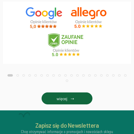
więcej
Zapisz się do Newslettera
Chcę otrzymywać informacje o promocjach i nowościach sklepu