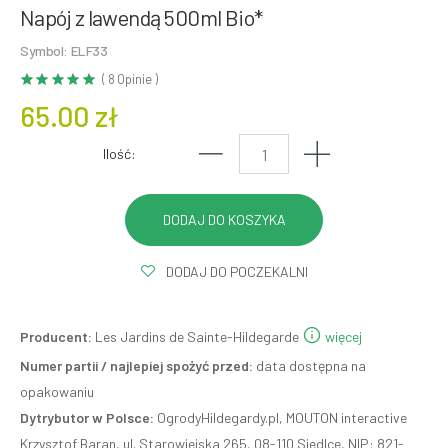
Napój z lawendą 500ml Bio*
Symbol: ELF33
( 8 Opinie )
65.00 zł
Ilość:
DODAJ DO POCZEKALNI
Producent:
Les Jardins de Sainte-Hildegarde
więcej
Numer partii / najlepiej spożyć przed:
data dostępna na
opakowaniu
Dytrybutor w Polsce:
OgrodyHildegardy.pl, MOUTON interactive
Krzysztof Baran, ul. Starowiejska 265, 08-110 Siedlce, NIP: 821-