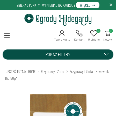
ZBIERAJ PUNKTY I WYMIENIAJ NA NAGRODY
WIĘCEJ
0
0
Menu
Twoje konto
Kontakt
Ulubione
Koszyk
POKAŻ FILTRY
JESTEŚ TUTAJ:
HOME
Przyprawy I Zioła
Przyprawy I Zioła - Krwawnik
Bio 50g*