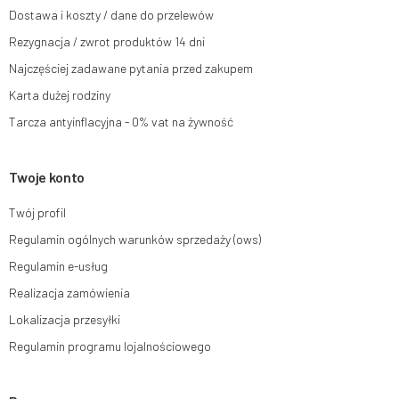
Dostawa i koszty / dane do przelewów
e-mail lub pisemnie na adres siedziby.
Rezygnacja / zwrot produktów 14 dni
Więcej informacji:
www.mouton.pl/ODO
Najczęściej zadawane pytania przed zakupem
Karta dużej rodziny
Tarcza antyinflacyjna - 0% vat na żywność
Twoje konto
Twój profil
Regulamin ogólnych warunków sprzedaży (ows)
Regulamin e-usług
Realizacja zamówienia
Lokalizacja przesyłki
Regulamin programu lojalnościowego