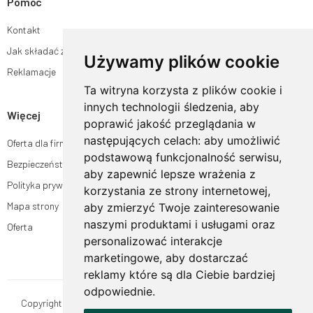
Pomoc
Kontakt
Jak składać zamówienia w sklepie ogrodyhildegardy.pl?
Używamy plików cookie
Reklamacje
Ta witryna korzysta z plików cookie i
innych technologii śledzenia, aby
Więcej
poprawić jakość przeglądania w
następujących celach:
aby umożliwić
Oferta dla firm
podstawową funkcjonalność serwisu
,
Bezpieczeństwo płatności
aby zapewnić lepsze wrażenia z
Polityka prywatności
korzystania ze strony internetowej
,
Mapa strony
aby zmierzyć Twoje zainteresowanie
naszymi produktami i usługami oraz
Oferta
personalizować interakcje
marketingowe
,
aby dostarczać
reklamy które są dla Ciebie bardziej
odpowiednie
.
Copyright © OgrodyHildegardy.pl. Wszystkie prawa zastrzeżone.