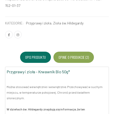
152-01-37
KATEGORIE:
Przyprawy i zioła
,
Zioła św. Hildegardy
OPIS PRODUKTU
OPINIE O PRODUKCIE (2)
Przyprawy i zioła - Krwawnik Bio 50g*
Można stosować wewnętrznie i wewnętrznie.Przechowywać w suchym
miejscu, w temperaturze pokojowej. Chronić przed światłem
słonecznym.
W dziełach św. Hildegardy znajdują się informacje, że ten