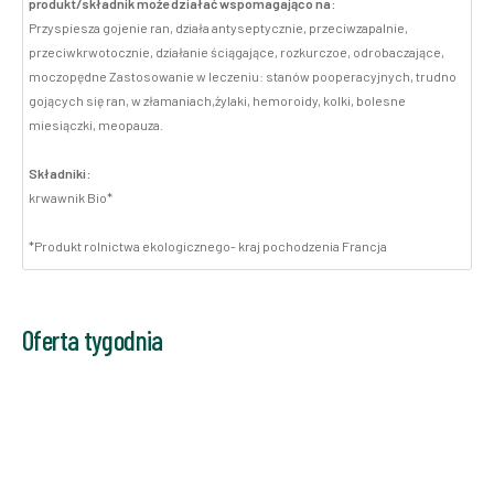
produkt/składnik może działać wspomagająco na:
Przyspiesza gojenie ran, działa antyseptycznie, przeciwzapalnie,
przeciwkrwotocznie, działanie ściągające, rozkurczoe, odrobaczające,
moczopędne Zastosowanie w leczeniu: stanów pooperacyjnych, trudno
gojących się ran, w złamaniach,żylaki, hemoroidy, kolki, bolesne
miesiączki, meopauza.
Składniki:
krwawnik Bio*
*Produkt rolnictwa ekologicznego- kraj pochodzenia Francja
Oferta tygodnia