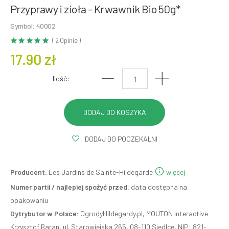
Przyprawy i zioła - Krwawnik Bio 50g*
Symbol: 40002
( 2 Opinie )
17.90 zł
Ilość:
DODAJ DO POCZEKALNI
Producent:
Les Jardins de Sainte-Hildegarde
więcej
Numer partii / najlepiej spożyć przed:
data dostępna na
opakowaniu
Dytrybutor w Polsce:
OgrodyHildegardy.pl, MOUTON interactive
Krzysztof Baran, ul. Starowiejska 265, 08-110 Siedlce, NIP: 821-