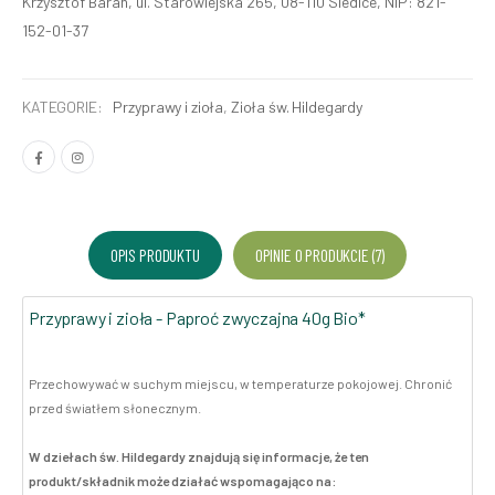
Krzysztof Baran, ul. Starowiejska 265, 08-110 Siedlce, NIP: 821-
152-01-37
KATEGORIE:
Przyprawy i zioła
,
Zioła św. Hildegardy
OPIS PRODUKTU
OPINIE O PRODUKCIE (7)
Przyprawy i zioła - Paproć zwyczajna 40g Bio*
Przechowywać w suchym miejscu, w temperaturze pokojowej. Chronić
przed światłem słonecznym.
W dziełach św. Hildegardy znajdują się informacje, że ten
produkt/składnik może działać wspomagająco na: