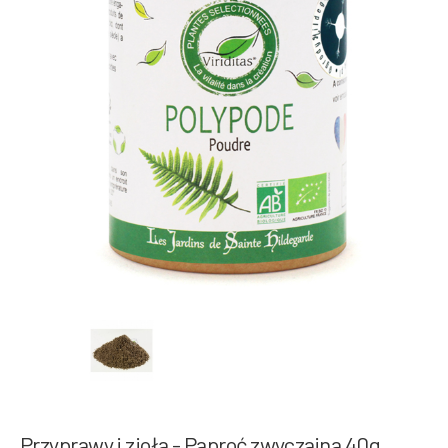
Przyprawy i zioła - Paproć zwyczajna 40g