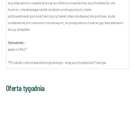
w połączeniu z szałwią leczy problemy trawienne,wychudzenie, zły
humor, niedowaga na tle endokrynologicznym, bóle
jelitowe(nadczynność tarczycy) lekki stan dodawać do potraw, duże
osłabienie pić z winem miodowym; w połączeniu z lukrecją i kasztanami
leczy żołądek
Składniki:
paproć Bio*
*Produkt rolnictwa ekologicznego- kraj pochodzenia Francja
Oferta tygodnia