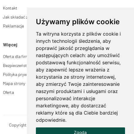
Kontakt
Jak składać zamówienia w sklepie ogrodyhildegardy.pl?
Używamy plików cookie
Reklamacje
Ta witryna korzysta z plików cookie i
innych technologii śledzenia, aby
Więcej
poprawić jakość przeglądania w
następujących celach:
aby umożliwić
Oferta dla firm
podstawową funkcjonalność serwisu
,
Bezpieczeństwo płatności
aby zapewnić lepsze wrażenia z
Polityka prywatności
korzystania ze strony internetowej
,
Mapa strony
aby zmierzyć Twoje zainteresowanie
naszymi produktami i usługami oraz
Oferta
personalizować interakcje
marketingowe
,
aby dostarczać
reklamy które są dla Ciebie bardziej
odpowiednie
.
Copyright © OgrodyHildegardy.pl. Wszystkie prawa zastrzeżone.
Zgoda
Designed by
MOUTON interactive