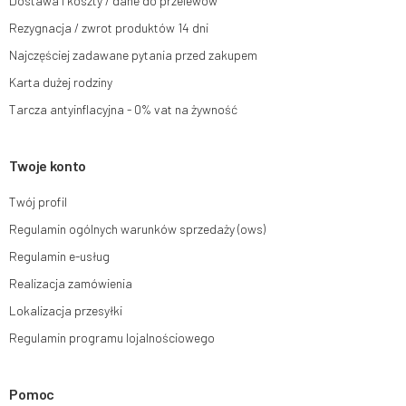
Dostawa i koszty / dane do przelewów
Rezygnacja / zwrot produktów 14 dni
Więcej informacji:
www.mouton.pl/ODO
Najczęściej zadawane pytania przed zakupem
Karta dużej rodziny
Tarcza antyinflacyjna - 0% vat na żywność
Twoje konto
Twój profil
Regulamin ogólnych warunków sprzedaży (ows)
Regulamin e-usług
Realizacja zamówienia
Lokalizacja przesyłki
Regulamin programu lojalnościowego
Pomoc