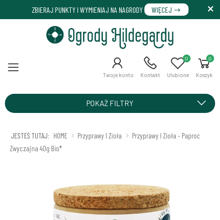
ZBIERAJ PUNKTY I WYMIENIAJ NA NAGRODY
WIĘCEJ
0
0
Menu
Twoje konto
Kontakt
Ulubione
Koszyk
POKAŻ FILTRY
JESTEŚ TUTAJ:
HOME
Przyprawy I Zioła
Przyprawy I Zioła - Paproć
Zwyczajna 40g Bio*