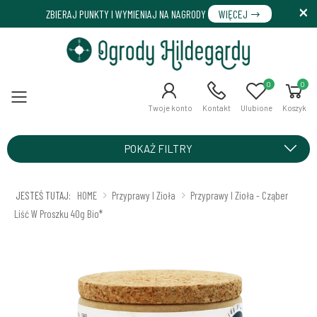
ZBIERAJ PUNKTY I WYMIENIAJ NA NAGRODY
WIĘCEJ
0
0
Menu
Twoje konto
Kontakt
Ulubione
Koszyk
POKAŻ FILTRY
JESTEŚ TUTAJ:
HOME
Przyprawy I Zioła
Przyprawy I Zioła - Cząber
Liść W Proszku 40g Bio*