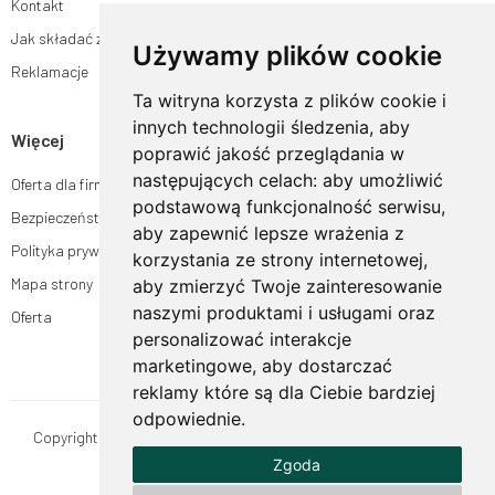
Kontakt
Jak składać zamówienia w sklepie ogrodyhildegardy.pl?
Używamy plików cookie
Reklamacje
Ta witryna korzysta z plików cookie i
innych technologii śledzenia, aby
Więcej
poprawić jakość przeglądania w
następujących celach:
aby umożliwić
Oferta dla firm
podstawową funkcjonalność serwisu
,
Bezpieczeństwo płatności
aby zapewnić lepsze wrażenia z
Polityka prywatności
korzystania ze strony internetowej
,
Mapa strony
aby zmierzyć Twoje zainteresowanie
naszymi produktami i usługami oraz
Oferta
personalizować interakcje
marketingowe
,
aby dostarczać
reklamy które są dla Ciebie bardziej
odpowiednie
.
Copyright © OgrodyHildegardy.pl. Wszystkie prawa zastrzeżone.
Zgoda
Designed by
MOUTON interactive