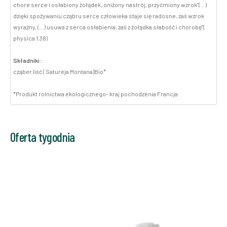
chore serce i osłabiony żołądek, oniżony nastrój, przyćmiony wzrok"(…)
dzięki spożywaniu cząbru serce człowieka staje się radosne, zaś wzrok
wyraźny, (…) usuwa z serca osłabienia, zaś z żołądka słabość i chorobę"(
physica 1.38)
Składniki:
cząber liść ( Satureja Montana)Bio*
*Produkt rolnictwa ekologicznego- kraj pochodzenia Francja
Oferta tygodnia