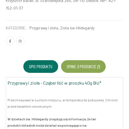
Krzysztof Baran, ul. Starowiejska 265, 08-110 Siedlce, NIP: 821-
152-01-37
KATEGORIE:
Przyprawy i zioła
,
Zioła św. Hildegardy
OPIS PRODUKTU
OPINIE O PRODUKCIE (1)
Przyprawy i zioła - Cząber liść w proszku 40g Bio*
Przechowywać w suchym miejscu, w temperaturze pokojowej. Chronić
przed światłem słonecznym.
W dziełach św. Hildegardy znajdują się informacje, że ten
produkt/składnik może działać wspomagająco na: