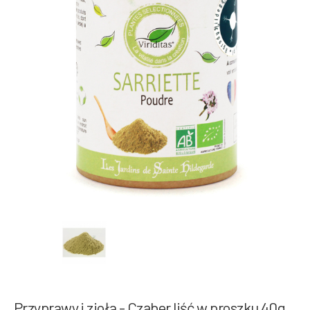
Przyprawy i zioła - Cząber liść w proszku 40g