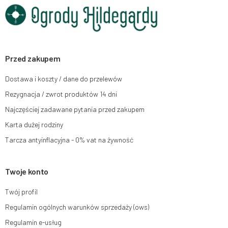
Dane będą przetwarzane w celu wysyłki newslettera i przechowywane do
chwili rezygnacji z subskrypcji.
Przysługuje Ci prawo do żądania dostępu do swoich danych osobowych,
ich sprostowania, usunięcia, ograniczenia przetwarzania, wniesienia
sprzeciwu wobec przetwarzania swoich danych oraz prawo do wniesienia
skargi do organu nadzorczego oraz cofnięcia zgody w dowolnym
momencie bez wpływu na zgodność z prawem przetwarzania, którego
Przed zakupem
dokonano na podstawie zgody przed jej cofnięciem. W tym celu możesz
kontaktować się z działem obsługi klienta Mouton Interactive pod adresem
Dostawa i koszty / dane do przelewów
e-mail lub pisemnie na adres siedziby.
Rezygnacja / zwrot produktów 14 dni
Więcej informacji:
www.mouton.pl/ODO
Najczęściej zadawane pytania przed zakupem
Karta dużej rodziny
Tarcza antyinflacyjna - 0% vat na żywność
Twoje konto
Twój profil
Regulamin ogólnych warunków sprzedaży (ows)
Regulamin e-usług