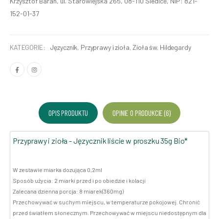
Krzysztof Baran, ul. Starowiejska 265, 08-110 Siedlce, NIP: 821-
152-01-37
KATEGORIE:
Języcznik
,
Przyprawy i zioła
,
Zioła św. Hildegardy
OPIS PRODUKTU
OPINIE O PRODUKCIE (6)
Przyprawy i zioła - Języcznik liście w proszku 35g Bio*
W zestawie miarka dozująca 0,2ml
Sposób użycia: 2 miarki przed i po obiedzie i kolacji
Zalecana dzienna porcja: 8 miarek(360mg)
Przechowywać w suchym miejscu, w temperaturze pokojowej. Chronić
przed światłem słonecznym. Przechowywać w miejscu niedostępnym dla