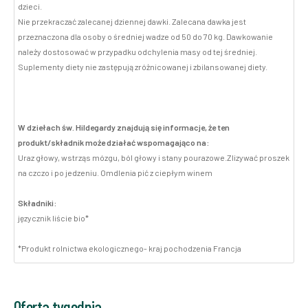
dzieci.
Nie przekraczać zalecanej dziennej dawki. Zalecana dawka jest
przeznaczona dla osoby o średniej wadze od 50 do 70 kg. Dawkowanie
należy dostosować w przypadku odchylenia masy od tej średniej.
Suplementy diety nie zastępują zróżnicowanej i zbilansowanej diety.
W dziełach św. Hildegardy znajdują się informacje, że ten
produkt/składnik może działać wspomagająco na:
Uraz głowy, wstrząs mózgu, ból głowy i stany pourazowe.Zlizywać proszek
na czczo i po jedzeniu. Omdlenia pić z ciepłym winem
Składniki:
języcznik liście bio*
*Produkt rolnictwa ekologicznego- kraj pochodzenia Francja
Oferta tygodnia