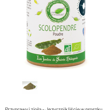
Przyprawy i zioła - Języcznik liście w proszku