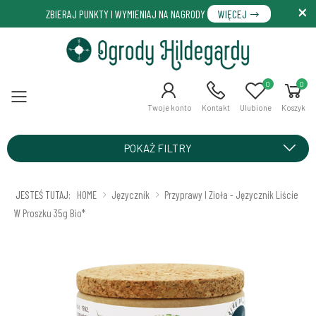
ZBIERAJ PUNKTY I WYMIENIAJ NA NAGRODY
WIĘCEJ
0
0
Menu
Twoje konto
Kontakt
Ulubione
Koszyk
POKAŻ FILTRY
JESTEŚ TUTAJ:
HOME
Języcznik
Przyprawy I Zioła - Języcznik Liście
W Proszku 35g Bio*