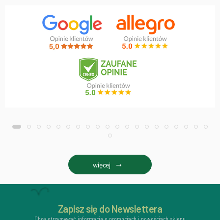
więcej
Zapisz się do Newslettera
Chcę otrzymywać informacje o promocjach i nowościach sklepu