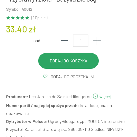
Symbol: 40012
( 1 Opinie )
33.40 zł
Ilość:
DODAJ DO POCZEKALNI
Producent:
Les Jardins de Sainte-Hildegarde
więcej
Numer partii / najlepiej spożyć przed:
data dostępna na
opakowaniu
Dytrybutor w Polsce:
OgrodyHildegardy.pl, MOUTON interactive
Krzysztof Baran, ul. Starowiejska 265, 08-110 Siedlce, NIP: 821-