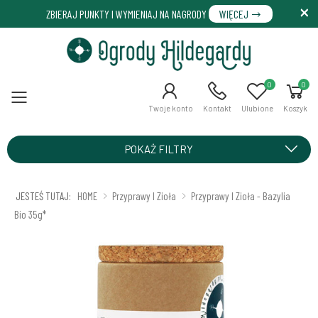
ZBIERAJ PUNKTY I WYMIENIAJ NA NAGRODY
WIĘCEJ
0
0
Menu
Twoje konto
Kontakt
Ulubione
Koszyk
POKAŻ FILTRY
JESTEŚ TUTAJ:
HOME
Przyprawy I Zioła
Przyprawy I Zioła - Bazylia
Bio 35g*