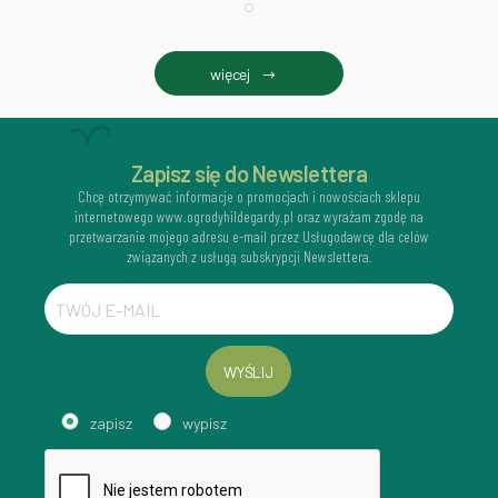
więcej
Zapisz się do Newslettera
Chcę otrzymywać informacje o promocjach i nowościach sklepu
internetowego www.ogrodyhildegardy.pl oraz wyrażam zgodę na
przetwarzanie mojego adresu e-mail przez Usługodawcę dla celów
związanych z usługą subskrypcji Newslettera.
WYŚLIJ
zapisz
wypisz