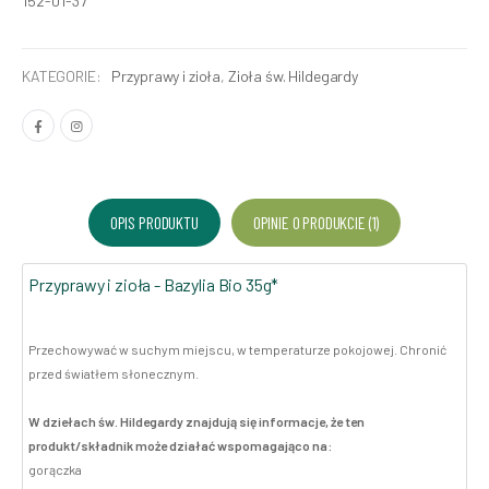
152-01-37
KATEGORIE:
Przyprawy i zioła
,
Zioła św. Hildegardy
OPIS PRODUKTU
OPINIE O PRODUKCIE (1)
Przyprawy i zioła - Bazylia Bio 35g*
Przechowywać w suchym miejscu, w temperaturze pokojowej. Chronić
przed światłem słonecznym.
W dziełach św. Hildegardy znajdują się informacje, że ten
produkt/składnik może działać wspomagająco na:
gorączka