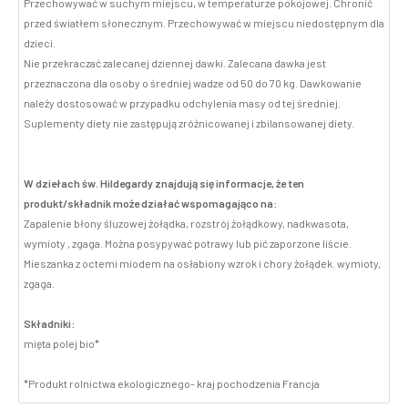
Przechowywać w suchym miejscu, w temperaturze pokojowej. Chronić
przed światłem słonecznym. Przechowywać w miejscu niedostępnym dla
dzieci.
Nie przekraczać zalecanej dziennej dawki. Zalecana dawka jest
przeznaczona dla osoby o średniej wadze od 50 do 70 kg. Dawkowanie
należy dostosować w przypadku odchylenia masy od tej średniej.
Suplementy diety nie zastępują zróżnicowanej i zbilansowanej diety.
W dziełach św. Hildegardy znajdują się informacje, że ten
produkt/składnik może działać wspomagająco na:
Zapalenie błony śluzowej żołądka, rozstrój żołądkowy, nadkwasota,
wymioty , zgaga. Można posypywać potrawy lub pić zaporzone liście.
Mieszanka z octemi miodem na osłabiony wzrok i chory żołądek. wymioty,
zgaga.
Składniki:
mięta polej bio*
*Produkt rolnictwa ekologicznego- kraj pochodzenia Francja