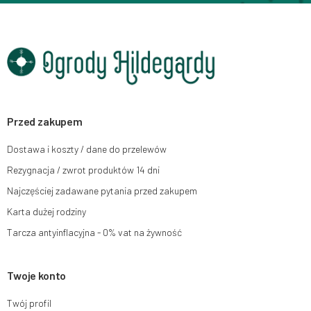
adres głównego miejsca wykonywania działalności w Siedlcach, ul.
Starowiejska 265, kod pocztowy: 08-110, posiadający numer NIP: 821-152-
01-37, REGON: 711650928 .
Dane będą przetwarzane w celu wysyłki newslettera i przechowywane do
chwili rezygnacji z subskrypcji.
Przysługuje Ci prawo do żądania dostępu do swoich danych osobowych,
ich sprostowania, usunięcia, ograniczenia przetwarzania, wniesienia
sprzeciwu wobec przetwarzania swoich danych oraz prawo do wniesienia
skargi do organu nadzorczego oraz cofnięcia zgody w dowolnym
momencie bez wpływu na zgodność z prawem przetwarzania, którego
Przed zakupem
dokonano na podstawie zgody przed jej cofnięciem. W tym celu możesz
kontaktować się z działem obsługi klienta Mouton Interactive pod adresem
Dostawa i koszty / dane do przelewów
e-mail lub pisemnie na adres siedziby.
Rezygnacja / zwrot produktów 14 dni
Więcej informacji:
www.mouton.pl/ODO
Najczęściej zadawane pytania przed zakupem
Karta dużej rodziny
Tarcza antyinflacyjna - 0% vat na żywność
Twoje konto
Twój profil