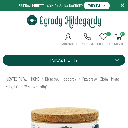
ZBIERAJ PUNKTY I WYMIENIAJ NA NAGRODY
WIĘCEJ
0
0
Menu
Twoje konto
Kontakt
Ulubione
Koszyk
POKAŻ FILTRY
JESTEŚ TUTAJ:
HOME
Dieta Św. Hildegardy
Przyprawy I Zioła - Mięta
Polej Liście W Proszku 40g*