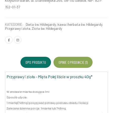
Krzysztof Baran, ul. Starowiejska 265, 08-110 Siedlce, NIP: 821-
152-01-37
KATEGORIE:
Dieta św. Hildegardy
,
kawa i herbata św. Hildegardy
,
Przyprawy i zioła
,
Zioła św. Hildegardy
OPIS PRODUKTU
OPINIE O PRODUKCIE (1)
Przyprawy i zioła - Mięta Polej liście w proszku 40g*
W zestawie miarka dozująca 1ml
Sposób użycia:
1 miarkę(748mg) posypywać potrawy podczas obiadu i kolacji
Zalecana dzienna porcja: 1miarka lub 748mg.