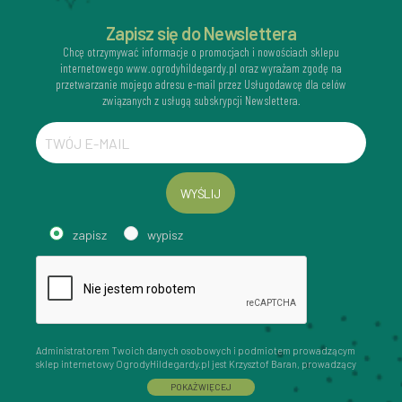
Zapisz się do Newslettera
Chcę otrzymywać informacje o promocjach i nowościach sklepu
internetowego www.ogrodyhildegardy.pl oraz wyrażam zgodę na
przetwarzanie mojego adresu e-mail przez Usługodawcę dla celów
związanych z usługą subskrypcji Newslettera.
WYŚLIJ
zapisz
wypisz
Administratorem Twoich danych osobowych i podmiotem prowadzącym
sklep internetowy OgrodyHildegardy.pl jest Krzysztof Baran, prowadzący
działalność gospodarczą pod firmą: Mouton Interactive Krzysztof Baran
POKAŻ WIĘCEJ
wpisaną do Centralnej Ewidencji i Informacji o Działalności Gospodarczej,