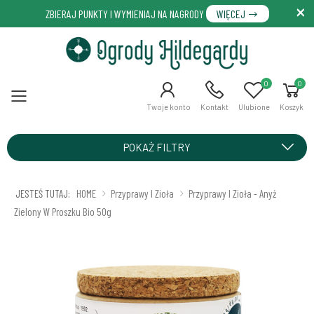
ZBIERAJ PUNKTY I WYMIENIAJ NA NAGRODY
WIĘCEJ
0
0
Menu
Twoje konto
Kontakt
Ulubione
Koszyk
POKAŻ FILTRY
JESTEŚ TUTAJ:
HOME
Przyprawy I Zioła
Przyprawy I Zioła - Anyż
Zielony W Proszku Bio 50g