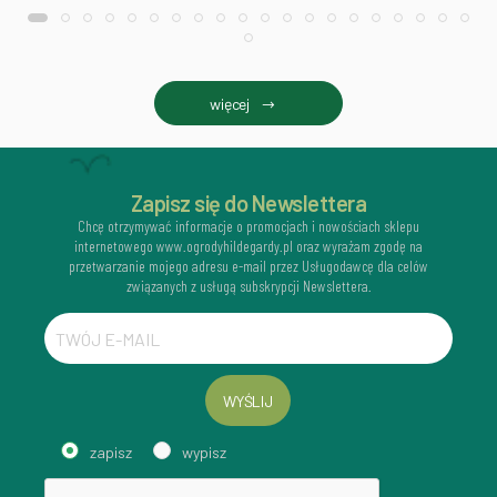
więcej
Zapisz się do Newslettera
Chcę otrzymywać informacje o promocjach i nowościach sklepu
internetowego www.ogrodyhildegardy.pl oraz wyrażam zgodę na
przetwarzanie mojego adresu e-mail przez Usługodawcę dla celów
związanych z usługą subskrypcji Newslettera.
WYŚLIJ
zapisz
wypisz