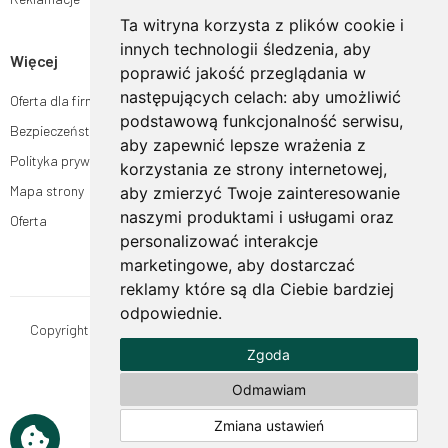
Ta witryna korzysta z plików cookie i
innych technologii śledzenia, aby
Więcej
poprawić jakość przeglądania w
następujących celach:
aby umożliwić
Oferta dla firm
podstawową funkcjonalność serwisu
,
Bezpieczeństwo płatności
aby zapewnić lepsze wrażenia z
Polityka prywatności
korzystania ze strony internetowej
,
Mapa strony
aby zmierzyć Twoje zainteresowanie
naszymi produktami i usługami oraz
Oferta
personalizować interakcje
marketingowe
,
aby dostarczać
reklamy które są dla Ciebie bardziej
odpowiednie
.
Copyright © OgrodyHildegardy.pl. Wszystkie prawa zastrzeżone.
Zgoda
Designed by
MOUTON interactive
Zobacz nasz profil na:
Odmawiam
Zmiana ustawień