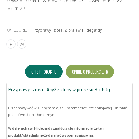
Krzysztof Baran, ul. Starowiejska 265, 08-110 Siedlce, NIP: 821-
152-01-37
KATEGORIE:
Przyprawy i zioła
,
Zioła św. Hildegardy
OPIS PRODUKTU
OPINIE O PRODUKCIE (1)
Przyprawy i zioła - Anyż zielony w proszku Bio 50g
Przechowywać w suchym miejscu, w temperaturze pokojowej. Chronić
przed światłem słonecznym.
W dziełach św. Hildegardy znajdują się informacje, że ten
produkt/składnik może działać wspomagająco na: