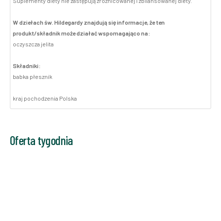
Suplementy diety nie zastępują zróżnicowanej i zbilansowanej diety.
W dziełach św. Hildegardy znajdują się informacje, że ten
produkt/składnik może działać wspomagająco na:
oczyszcza jelita
Składniki:
babka płesznik
kraj pochodzenia Polska
Oferta tygodnia