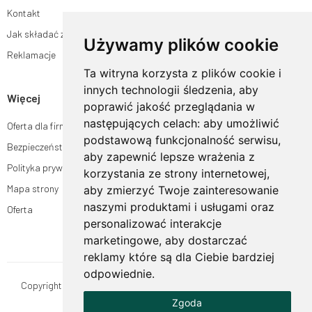
Kontakt
Jak składać zamówienia w sklepie ogrodyhildegardy.pl?
Używamy plików cookie
Reklamacje
Ta witryna korzysta z plików cookie i
innych technologii śledzenia, aby
Więcej
poprawić jakość przeglądania w
następujących celach:
aby umożliwić
Oferta dla firm
podstawową funkcjonalność serwisu
,
Bezpieczeństwo płatności
aby zapewnić lepsze wrażenia z
Polityka prywatności
korzystania ze strony internetowej
,
Mapa strony
aby zmierzyć Twoje zainteresowanie
naszymi produktami i usługami oraz
Oferta
personalizować interakcje
marketingowe
,
aby dostarczać
reklamy które są dla Ciebie bardziej
odpowiednie
.
Copyright © OgrodyHildegardy.pl. Wszystkie prawa zastrzeżone.
Zgoda
Designed by
MOUTON interactive