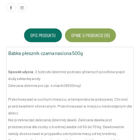
OPIS PRODUKTU
OPINIE O PRODUKCIE (16)
Babka płesznik czarna nasiona 500g
Sposób użycia:
2 łyżeczki dziennie podczas głównych posiłków popić
dużą szklanką wody
Zalecana dzienna porcja: 4 miarki (6500mg)
Przechowywać w suchym miejscu, w temperaturze pokojowej. Chronić
przed światłem słonecznym. Przechowywać w miejscu niedostępnym dla
dzieci.
Nie przekraczać zalecanej dziennej dawki. Zalecana dawka jest
przeznaczona dla osoby o średniej wadze od 50 do 70 kg. Dawkowanie
należy dostosować w przypadku odchylenia masy od tej średniej.