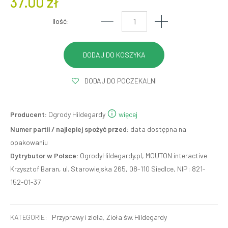
37.00 zł
Ilość:
DODAJ DO POCZEKALNI
Producent:
Ogrody Hildegardy
więcej
Numer partii / najlepiej spożyć przed:
data dostępna na
opakowaniu
Dytrybutor w Polsce:
OgrodyHildegardy.pl, MOUTON interactive
Krzysztof Baran, ul. Starowiejska 265, 08-110 Siedlce, NIP: 821-
152-01-37
KATEGORIE:
Przyprawy i zioła
,
Zioła św. Hildegardy