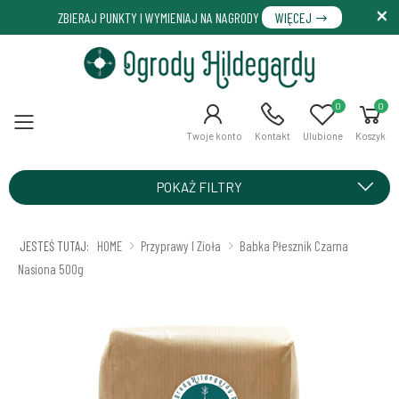
ZBIERAJ PUNKTY I WYMIENIAJ NA NAGRODY
WIĘCEJ
0
0
Menu
Twoje konto
Kontakt
Ulubione
Koszyk
POKAŻ FILTRY
JESTEŚ TUTAJ:
HOME
Przyprawy I Zioła
Babka Płesznik Czarna
Nasiona 500g