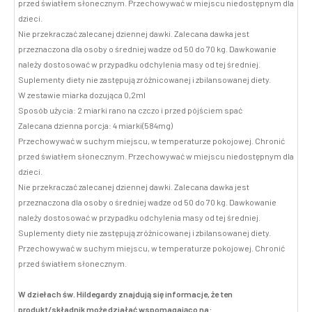
przed światłem słonecznym. Przechowywać w miejscu niedostępnym dla
dzieci.
Nie przekraczać zalecanej dziennej dawki. Zalecana dawka jest
przeznaczona dla osoby o średniej wadze od 50 do 70 kg. Dawkowanie
należy dostosować w przypadku odchylenia masy od tej średniej.
Suplementy diety nie zastępują zróżnicowanej i zbilansowanej diety.
W zestawie miarka dozująca 0,2ml
Sposób użycia: 2 miarki rano na czczo i przed pójściem spać
Zalecana dzienna porcja: 4 miarki(584mg)
Przechowywać w suchym miejscu, w temperaturze pokojowej. Chronić
przed światłem słonecznym. Przechowywać w miejscu niedostępnym dla
dzieci.
Nie przekraczać zalecanej dziennej dawki. Zalecana dawka jest
przeznaczona dla osoby o średniej wadze od 50 do 70 kg. Dawkowanie
należy dostosować w przypadku odchylenia masy od tej średniej.
Suplementy diety nie zastępują zróżnicowanej i zbilansowanej diety.
Przechowywać w suchym miejscu, w temperaturze pokojowej. Chronić
przed światłem słonecznym.
W dziełach św. Hildegardy znajdują się informacje, że ten
produkt/składnik może działać wspomagająco na: