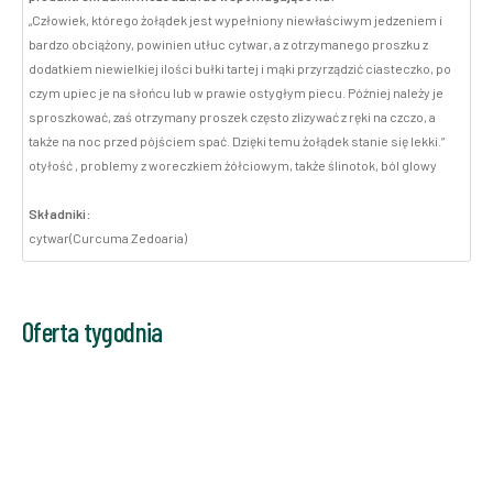
„Człowiek, którego żołądek jest wypełniony niewłaściwym jedzeniem i
bardzo obciążony, powinien utłuc cytwar, a z otrzymanego proszku z
dodatkiem niewielkiej ilości bułki tartej i mąki przyrządzić ciasteczko, po
czym upiec je na słońcu lub w prawie ostygłym piecu. Później należy je
sproszkować, zaś otrzymany proszek często zlizywać z ręki na czczo, a
także na noc przed pójściem spać. Dzięki temu żołądek stanie się lekki.”
otyłość , problemy z woreczkiem żółciowym, także ślinotok, ból glowy
Składniki:
cytwar(Curcuma Zedoaria)
Oferta tygodnia