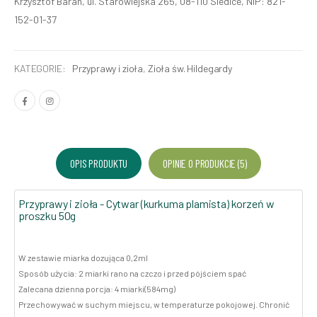
Krzysztof Baran, ul. Starowiejska 265, 08-110 Siedlce, NIP: 821-
152-01-37
KATEGORIE:
Przyprawy i zioła
,
Zioła św. Hildegardy
OPIS PRODUKTU
OPINIE O PRODUKCIE (5)
Przyprawy i zioła - Cytwar (kurkuma plamista) korzeń w
proszku 50g
W zestawie miarka dozująca 0,2ml
Sposób użycia: 2 miarki rano na czczo i przed pójściem spać
Zalecana dzienna porcja: 4 miarki(584mg)
Przechowywać w suchym miejscu, w temperaturze pokojowej. Chronić