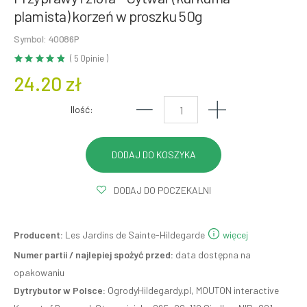
plamista) korzeń w proszku 50g
Symbol: 40086P
( 5 Opinie )
24.20 zł
Ilość:
DODAJ DO POCZEKALNI
Producent:
Les Jardins de Sainte-Hildegarde
więcej
Numer partii / najlepiej spożyć przed:
data dostępna na
opakowaniu
Dytrybutor w Polsce:
OgrodyHildegardy.pl, MOUTON interactive