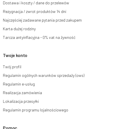
Dostawa i koszty / dane do przelewów
e-mail lub pisemnie na adres siedziby.
Rezygnacja / zwrot produktów 14 dni
Więcej informacji:
www.mouton.pl/ODO
Najczęściej zadawane pytania przed zakupem
Karta dużej rodziny
Tarcza antyinflacyjna - 0% vat na żywność
Twoje konto
Twój profil
Regulamin ogólnych warunków sprzedaży (ows)
Regulamin e-usług
Realizacja zamówienia
Lokalizacja przesyłki
Regulamin programu lojalnościowego
Pomoc