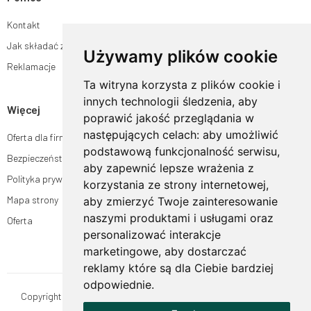
Kontakt
Jak składać zamówienia w sklepie ogrodyhildegardy.pl?
Używamy plików cookie
Reklamacje
Ta witryna korzysta z plików cookie i
innych technologii śledzenia, aby
Więcej
poprawić jakość przeglądania w
następujących celach:
aby umożliwić
Oferta dla firm
podstawową funkcjonalność serwisu
,
Bezpieczeństwo płatności
aby zapewnić lepsze wrażenia z
Polityka prywatności
korzystania ze strony internetowej
,
Mapa strony
aby zmierzyć Twoje zainteresowanie
naszymi produktami i usługami oraz
Oferta
personalizować interakcje
marketingowe
,
aby dostarczać
reklamy które są dla Ciebie bardziej
odpowiednie
.
Copyright © OgrodyHildegardy.pl. Wszystkie prawa zastrzeżone.