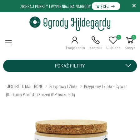
ZBIERAJ PUNKTY I WYMIENIAJ NA NAGRODY
WIĘCEJ
0
0
Menu
Twoje konto
Kontakt
Ulubione
Koszyk
POKAŻ FILTRY
JESTEŚ TUTAJ:
HOME
Przyprawy I Zioła
Przyprawy I Zioła - Cytwar
(kurkuma Plamista) Korzeń W Proszku 50g