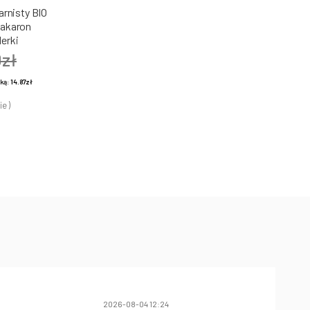
rnisty BIO
Makaron
erki
0zł
żką:
14.87zł
ie )
2026-08-04 12:24