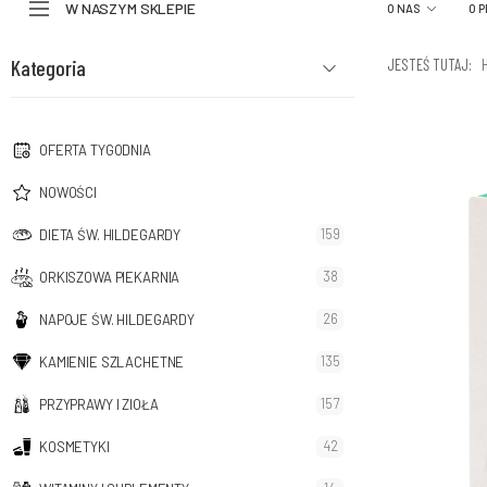
W NASZYM SKLEPIE
O NAS
O 
Kategoria
JESTEŚ TUTAJ:
OFERTA TYGODNIA
NOWOŚCI
159
DIETA ŚW. HILDEGARDY
38
ORKISZOWA PIEKARNIA
26
NAPOJE ŚW. HILDEGARDY
135
KAMIENIE SZLACHETNE
157
PRZYPRAWY I ZIOŁA
42
KOSMETYKI