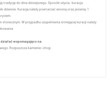
ją tradycję do dnia dzisiejszego. Sposób użycia: kuracja
nki dziennie. Kuracją należy powtarzać wiosną oraz jesienią. 1
kryciem.
łonecznym. W przypadku uzupełnienia istniejącej kuracji należy
pakowania
że działać wspomagająco na:
ego. Rozpuszcza kamienie i złogi.