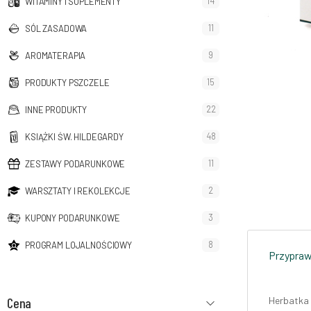
14
WITAMINY I SUPLEMENTY
11
SÓL ZASADOWA
9
AROMATERAPIA
15
PRODUKTY PSZCZELE
22
INNE PRODUKTY
48
KSIĄŻKI ŚW. HILDEGARDY
11
ZESTAWY PODARUNKOWE
2
WARSZTATY I REKOLEKCJE
3
KUPONY PODARUNKOWE
8
PROGRAM LOJALNOŚCIOWY
Przyprawy
Cena
Herbatka 