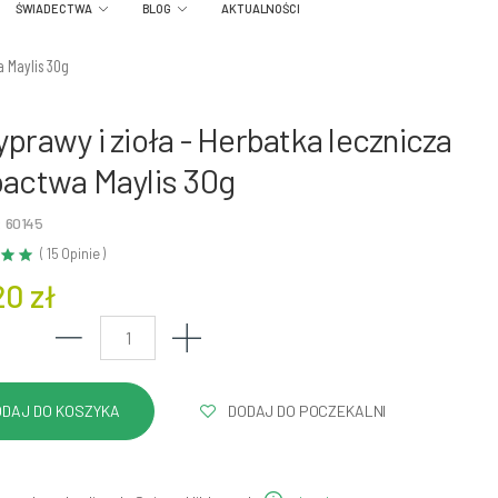
ŚWIADECTWA
BLOG
AKTUALNOŚCI
a Maylis 30g
yprawy i zioła - Herbatka lecznicza
pactwa Maylis 30g
 60145
( 15 Opinie )
20 zł
DODAJ DO POCZEKALNI