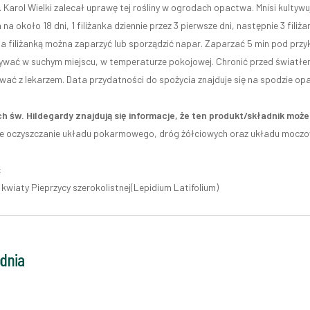
. Karol Wielki zalecał uprawę tej rośliny w ogrodach opactwa. Mnisi kultywu
na około 18 dni, 1 filiżanka dziennie przez 3 pierwsze dni, następnie 3 filiża
na filiżanką można zaparzyć lub sporządzić napar. Zaparzać 5 min pod przy
wać w suchym miejscu, w temperaturze pokojowej. Chronić przed światłem s
wać z lekarzem. Data przydatności do spożycia znajduje się na spodzie o
h św. Hildegardy znajdują się informacje, że ten produkt/składnik mo
e oczyszczanie układu pokarmowego, dróg żółciowych oraz układu moczow
:
z kwiaty Pieprzycy szerokolistnej(Lepidium Latifolium)
odnia