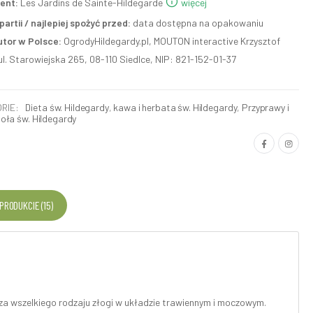
ent:
Les Jardins de Sainte-Hildegarde
więcej
artii / najlepiej spożyć przed:
data dostępna na opakowaniu
utor w Polsce:
OgrodyHildegardy.pl, MOUTON interactive Krzysztof
ul. Starowiejska 265, 08-110 Siedlce, NIP: 821-152-01-37
RIE:
Dieta św. Hildegardy
,
kawa i herbata św. Hildegardy
,
Przyprawy i
ioła św. Hildegardy
 PRODUKCIE (15)
a wszelkiego rodzaju złogi w układzie trawiennym i moczowym.