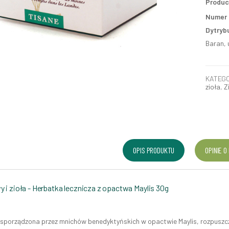
Produc
Numer p
Dytryb
Baran, 
KATEGO
zioła
,
Z
OPIS PRODUKTU
OPINIE O
 i zioła - Herbatka lecznicza z opactwa Maylis 30g
sporządzona przez mnichów benedyktyńskich w opactwie Maylis, rozpuszcz