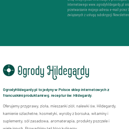
internetowego www.ogrodyhildegardy.pl or
przetwarzanie mojego adresu e-mail przez
związanych z usługą subskrypcji Newsletter
OgrodyHildegardy.pl to jedyny w Polsce sklep internetowych z
francuskimi produktami wg. receptur św. Hildegardy.
Oferujemy przyprawy, zioła, mieszanki ziół, nalewki św. Hildegardy,
kamienie szlachetne, kosmetyki, wyroby z borsuka, witaminy i
suplementy, sól zasadowa, aromaterapia, produkty pszczele i
wiele innych. Prowadzimy też blog kulinarny.