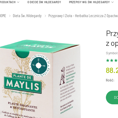
PRODUKTACH
O DIECIE ŚW. HILDEGARDY
PRZEPISY WG. ŚW. HILDEGARDY
HOME
Dieta Św. Hildegardy
Przyprawy I Zioła - Herbatka Lecznicza Z Opactw
Prz
z o
Symbol:
88.
Ilość: