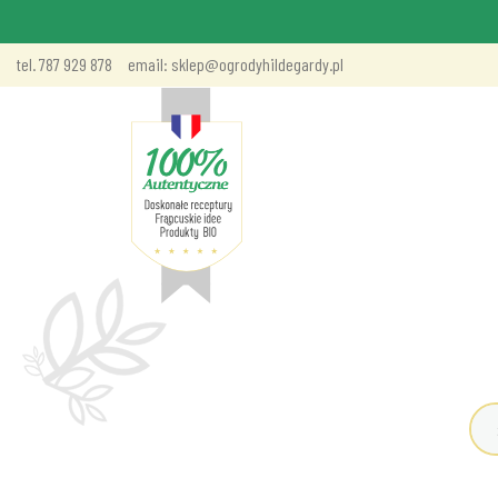
tel. 787 929 878
email: sklep@ogrodyhildegardy.pl