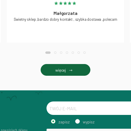
Małgorzata
Świetny sklep ,bardzo dobry kontakt , szybka dostawa ,polecam
więcej
zapisz
wypisz
i nowościach sklepu