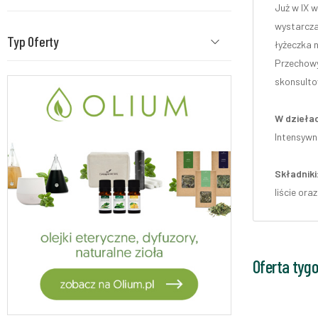
Już w IX w
wystarcza 
Typ Oferty
łyżeczka 
Przechowy
skonsulto
W dziełac
Intensywn
Składniki
liście ora
Oferta tyg