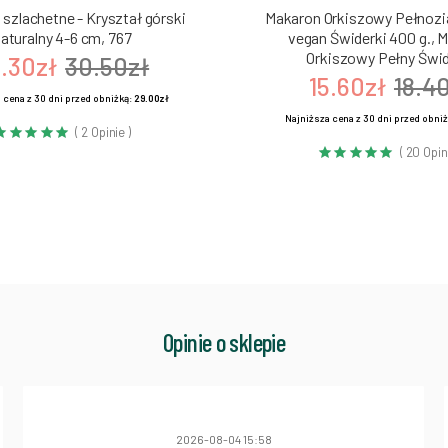
szlachetne - Kryształ górski
Makaron Orkiszowy Pełnozia
aturalny 4-6 cm, 767
vegan Świderki 400 g., 
Orkiszowy Pełny Świd
.30zł
30.50zł
15.60zł
18.4
 cena z 30 dni przed obniżką:
29.00zł
Najniższa cena z 30 dni przed obni
( 2 Opinie )
( 20 Opin
Opinie o sklepie
2026-08-04 15:58