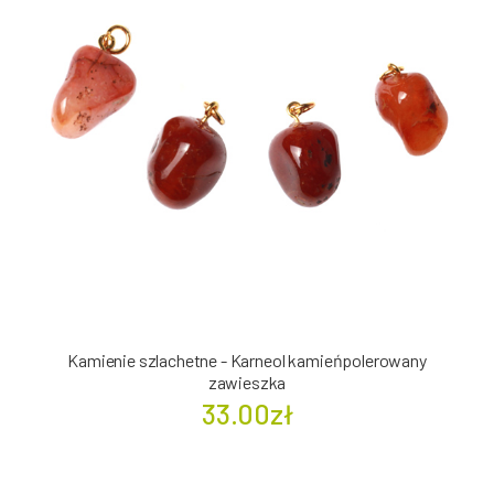
Kamienie szlachetne - Karneol kamieńpolerowany
zawieszka
33.00zł