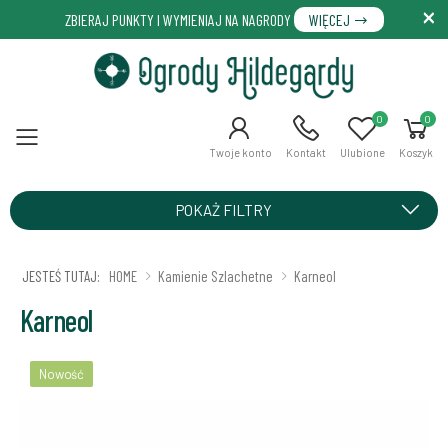
ZBIERAJ PUNKTY I WYMIENIAJ NA NAGRODY
WIĘCEJ
0
0
Menu
Twoje konto
Kontakt
Ulubione
Koszyk
POKAŻ FILTRY
JESTEŚ TUTAJ:
HOME
Kamienie Szlachetne
Karneol
Karneol
Nowość