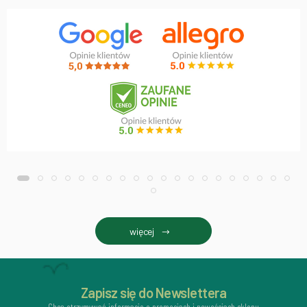
więcej
Zapisz się do Newslettera
Chcę otrzymywać informacje o promocjach i nowościach sklepu