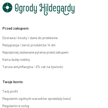
Dane będą przetwarzane w celu wysyłki newslettera i przechowywane do
chwili rezygnacji z subskrypcji.
Przysługuje Ci prawo do żądania dostępu do swoich danych osobowych,
ich sprostowania, usunięcia, ograniczenia przetwarzania, wniesienia
sprzeciwu wobec przetwarzania swoich danych oraz prawo do wniesienia
skargi do organu nadzorczego oraz cofnięcia zgody w dowolnym
momencie bez wpływu na zgodność z prawem przetwarzania, którego
Przed zakupem
dokonano na podstawie zgody przed jej cofnięciem. W tym celu możesz
kontaktować się z działem obsługi klienta Mouton Interactive pod adresem
Dostawa i koszty / dane do przelewów
e-mail lub pisemnie na adres siedziby.
Rezygnacja / zwrot produktów 14 dni
Więcej informacji:
www.mouton.pl/ODO
Najczęściej zadawane pytania przed zakupem
Karta dużej rodziny
Tarcza antyinflacyjna - 0% vat na żywność
Twoje konto
Twój profil
Regulamin ogólnych warunków sprzedaży (ows)
Regulamin e-usług