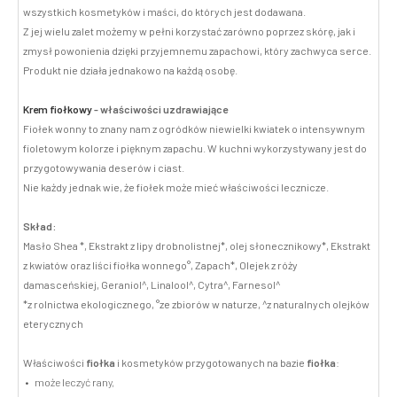
wszystkich kosmetyków i maści, do których jest dodawana.
Z jej wielu zalet możemy w pełni korzystać zarówno poprzez skórę, jak i
zmysł powonienia dzięki przyjemnemu zapachowi, który zachwyca serce.
Produkt nie działa jednakowo na każdą osobę.
Krem fiołkowy
- właściwości uzdrawiające
Fiołek wonny to znany nam z ogródków niewielki kwiatek o intensywnym
fioletowym kolorze i pięknym zapachu. W kuchni wykorzystywany jest do
przygotowywania deserów i ciast.
Nie każdy jednak wie, że fiołek może mieć właściwości lecznicze.
Skład:
Masło Shea *, Ekstrakt z lipy drobnolistnej*, olej słonecznikowy*, Ekstrakt
z kwiatów oraz liści fiołka wonnego°, Zapach*, Olejek z róży
damasceńskiej, Geraniol^, Linalool^, Cytra^, Farnesol^
*z rolnictwa ekologicznego, °ze zbiorów w naturze, ^z naturalnych olejków
eterycznych
Właściwości
fiołka
i kosmetyków przygotowanych na bazie
fiołka
:
może leczyć rany,