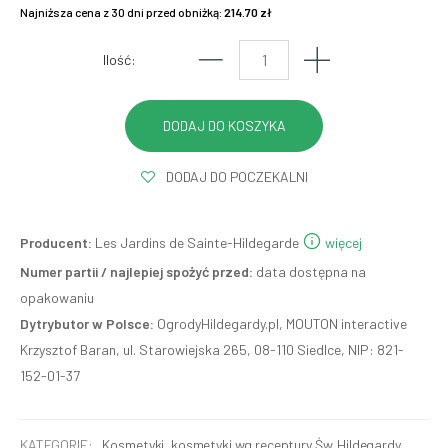
Najniższa cena z 30 dni przed obniżką:
214.70 zł
Ilość:
DODAJ DO POCZEKALNI
Producent:
Les Jardins de Sainte-Hildegarde
więcej
Numer partii / najlepiej spożyć przed:
data dostępna na
opakowaniu
Dytrybutor w Polsce:
OgrodyHildegardy.pl, MOUTON interactive
Krzysztof Baran, ul. Starowiejska 265, 08-110 Siedlce, NIP: 821-
152-01-37
KATEGORIE:
Kosmetyki
,
kosmetyki wg receptury Św. Hildegardy
,