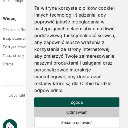
Reklamacje
Ta witryna korzysta z plików cookie i
innych technologii śledzenia, aby
Więcej
poprawić jakość przeglądania w
następujących celach:
aby umożliwić
Oferta dla firm
podstawową funkcjonalność serwisu
,
Bezpieczeństwo płatności
aby zapewnić lepsze wrażenia z
Polityka prywatności
korzystania ze strony internetowej
,
Mapa strony
aby zmierzyć Twoje zainteresowanie
naszymi produktami i usługami oraz
Oferta
personalizować interakcje
marketingowe
,
aby dostarczać
reklamy które są dla Ciebie bardziej
odpowiednie
.
Copyright © OgrodyHildegardy.pl. Wszystkie prawa zastrzeżone.
Zgoda
Designed by
MOUTON interactive
Zobacz nasz profil na:
Odmawiam
Zmiana ustawień