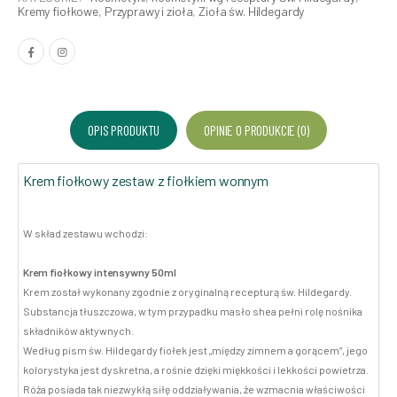
Kremy fiołkowe
,
Przyprawy i zioła
,
Zioła św. Hildegardy
OPIS PRODUKTU
OPINIE O PRODUKCIE (0)
Krem fiołkowy zestaw z fiołkiem wonnym
W skład zestawu wchodzi:
Krem fiołkowy intensywny 50ml
Krem został wykonany zgodnie z oryginalną recepturą św. Hildegardy.
Substancja tłuszczowa, w tym przypadku masło shea pełni rolę nośnika
składników aktywnych.
Według pism św. Hildegardy fiołek jest „między zimnem a gorącem”, jego
kolorystyka jest dyskretna, a rośnie dzięki miękkości i lekkości powietrza.
Róża posiada tak niezwykłą siłę oddziaływania, że wzmacnia właściwości