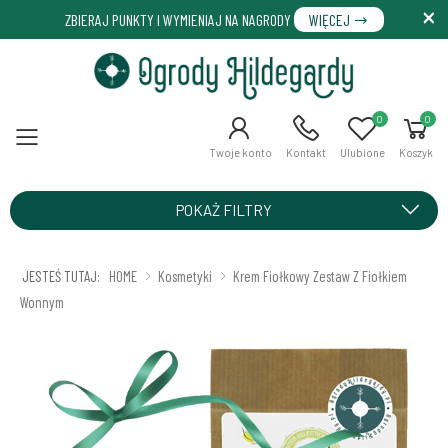
ZBIERAJ PUNKTY I WYMIENIAJ NA NAGRODY
WIĘCEJ
0
0
Menu
Twoje konto
Kontakt
Ulubione
Koszyk
POKAŻ FILTRY
JESTEŚ TUTAJ:
HOME
Kosmetyki
Krem Fiołkowy Zestaw Z Fiołkiem
Wonnym