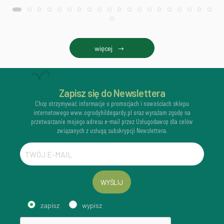
więcej
Zapisz się do Newslettera
Chcę otrzymywać informacje o promocjach i nowościach sklepu
internetowego www.ogrodyhildegardy.pl oraz wyrażam zgodę na
przetwarzanie mojego adresu e-mail przez Usługodawcę dla celów
związanych z usługą subskrypcji Newslettera.
WYŚLIJ
zapisz
wypisz