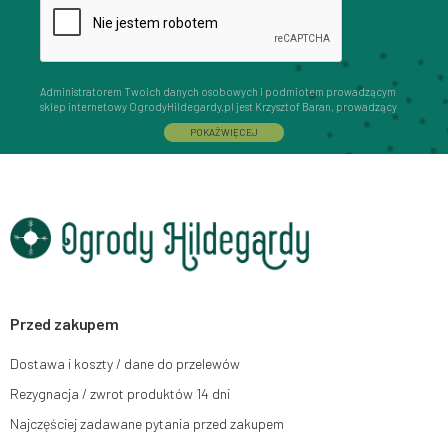
Administratorem Twoich danych osobowych i podmiotem prowadzącym
sklep internetowy OgrodyHildegardy.pl jest Krzysztof Baran, prowadzący
działalność gospodarczą pod firmą: Mouton Interactive Krzysztof Baran
POKAŻ WIĘCEJ
wpisaną do Centralnej Ewidencji i Informacji o Działalności Gospodarczej,
adres głównego miejsca wykonywania działalności w Siedlcach, ul.
Starowiejska 265, kod pocztowy: 08-110, posiadający numer NIP: 821-152-
01-37, REGON: 711650928 .
Dane będą przetwarzane w celu wysyłki newslettera i przechowywane do
chwili rezygnacji z subskrypcji.
Przysługuje Ci prawo do żądania dostępu do swoich danych osobowych,
ich sprostowania, usunięcia, ograniczenia przetwarzania, wniesienia
sprzeciwu wobec przetwarzania swoich danych oraz prawo do wniesienia
skargi do organu nadzorczego oraz cofnięcia zgody w dowolnym
momencie bez wpływu na zgodność z prawem przetwarzania, którego
Przed zakupem
dokonano na podstawie zgody przed jej cofnięciem. W tym celu możesz
kontaktować się z działem obsługi klienta Mouton Interactive pod adresem
Dostawa i koszty / dane do przelewów
e-mail lub pisemnie na adres siedziby.
Rezygnacja / zwrot produktów 14 dni
Więcej informacji:
www.mouton.pl/ODO
Najczęściej zadawane pytania przed zakupem