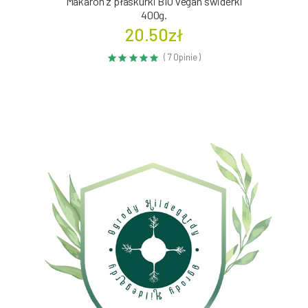
Makaron z płaskurki BIO vegan świderki
400g.
20.50zł
( 7 Opinie )