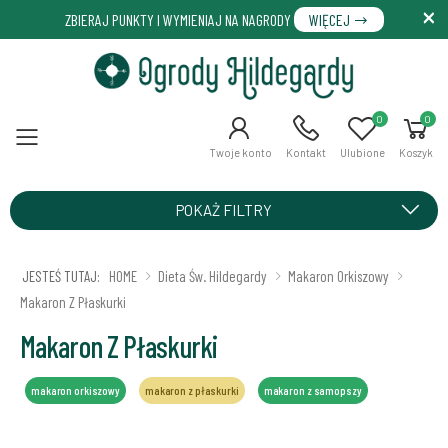
ZBIERAJ PUNKTY I WYMIENIAJ NA NAGRODY
WIĘCEJ
0
0
Menu
Twoje konto
Kontakt
Ulubione
Koszyk
POKAŻ FILTRY
JESTEŚ TUTAJ:
HOME
Dieta Św. Hildegardy
Makaron Orkiszowy
Makaron Z Płaskurki
Makaron Z Płaskurki
makaron orkiszowy
makaron z płaskurki
makaron z samopszy