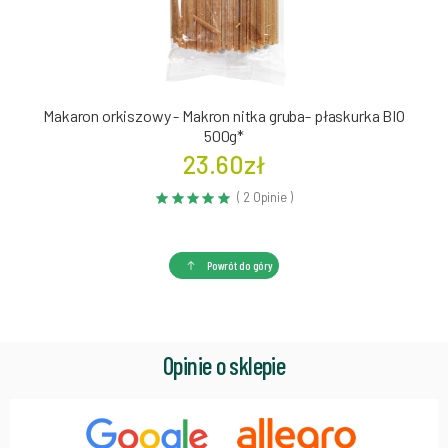
Makaron orkiszowy - Makron nitka gruba- płaskurka BIO
500g*
23.60zł
( 2 Opinie )
Powrót do góry
Opinie o sklepie