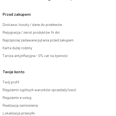
ich sprostowania, usunięcia, ograniczenia przetwarzania, wniesienia
sprzeciwu wobec przetwarzania swoich danych oraz prawo do wniesienia
skargi do organu nadzorczego oraz cofnięcia zgody w dowolnym
momencie bez wpływu na zgodność z prawem przetwarzania, którego
Przed zakupem
dokonano na podstawie zgody przed jej cofnięciem. W tym celu możesz
kontaktować się z działem obsługi klienta Mouton Interactive pod adresem
Dostawa i koszty / dane do przelewów
e-mail lub pisemnie na adres siedziby.
Rezygnacja / zwrot produktów 14 dni
Więcej informacji:
www.mouton.pl/ODO
Najczęściej zadawane pytania przed zakupem
Karta dużej rodziny
Tarcza antyinflacyjna - 0% vat na żywność
Twoje konto
Twój profil
Regulamin ogólnych warunków sprzedaży (ows)
Regulamin e-usług
Realizacja zamówienia
Lokalizacja przesyłki