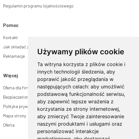
Regulamin programu lojalnościowego
Pomoc
Kontakt
Jak składać zamówienia w sklepie ogrodyhildegardy.pl?
Używamy plików cookie
Reklamacje
Ta witryna korzysta z plików cookie i
innych technologii śledzenia, aby
Więcej
poprawić jakość przeglądania w
następujących celach:
aby umożliwić
Oferta dla firm
podstawową funkcjonalność serwisu
,
Bezpieczeństwo płatności
aby zapewnić lepsze wrażenia z
Polityka prywatności
korzystania ze strony internetowej
,
Mapa strony
aby zmierzyć Twoje zainteresowanie
naszymi produktami i usługami oraz
Oferta
personalizować interakcje
marketingowe
,
aby dostarczać