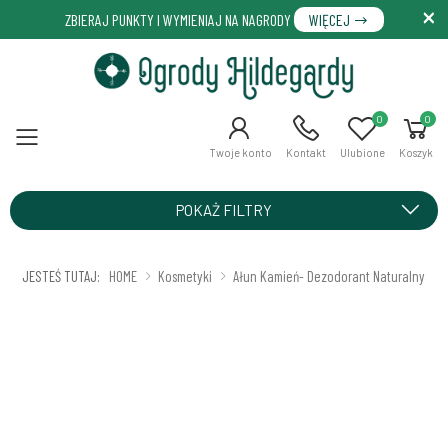
ZBIERAJ PUNKTY I WYMIENIAJ NA NAGRODY
WIĘCEJ
0
0
Menu
Twoje konto
Kontakt
Ulubione
Koszyk
POKAŻ FILTRY
JESTEŚ TUTAJ:
HOME
Kosmetyki
Ałun Kamień- Dezodorant Naturalny