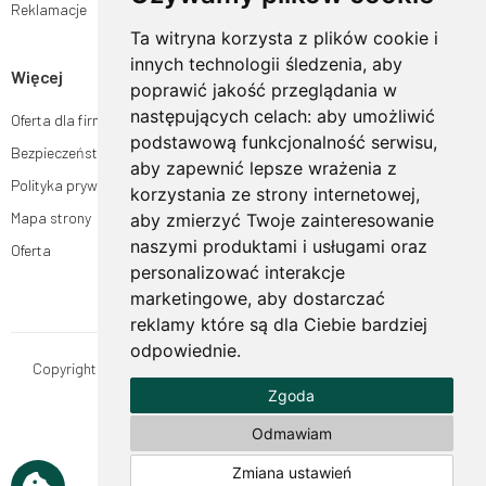
Reklamacje
Ta witryna korzysta z plików cookie i
innych technologii śledzenia, aby
Więcej
poprawić jakość przeglądania w
następujących celach:
aby umożliwić
Oferta dla firm
podstawową funkcjonalność serwisu
,
Bezpieczeństwo płatności
aby zapewnić lepsze wrażenia z
Polityka prywatności
korzystania ze strony internetowej
,
Mapa strony
aby zmierzyć Twoje zainteresowanie
naszymi produktami i usługami oraz
Oferta
personalizować interakcje
marketingowe
,
aby dostarczać
reklamy które są dla Ciebie bardziej
odpowiednie
.
Copyright © OgrodyHildegardy.pl. Wszystkie prawa zastrzeżone.
Zgoda
Designed by
MOUTON interactive
Zobacz nasz profil na:
Odmawiam
Zmiana ustawień