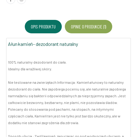
OPIS PRODUKTU
OPINIE O PRODUKCIE (1)
Ałun kamień- dezodorant naturalny
100% naturalny dezodorant do ciała.
Idealny dla wrażliwej skóry.
Nie testowane na zwierzętach Informacja: Kamień ałunowy to naturalny
dezodorant do ciała. Nie zapobiega poceniu się, ale naturalnie zapobiega
namnażaniu się bakterii odpowiedzialnych za nieprzyjemny zapach. Jest
całkowicie bezwonny, bezbarwny, nie plami, nie pozostawia śladów.
Polecany do stosowania pod pachami, na stopach, na intymnymi
częściach ciała, Kamień ten jest nie tylko jest bardzo skuteczny, ale w
dodatku nie stanowi zagrożenia dla zdrowia.
Sposób użycia : Zwilż kamień, zanurzając go pod wodą przed użyciem, a