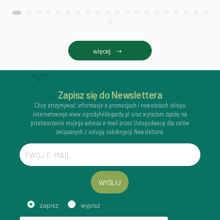
więcej
Zapisz się do Newslettera
Chcę otrzymywać informacje o promocjach i nowościach sklepu
internetowego www.ogrodyhildegardy.pl oraz wyrażam zgodę na
przetwarzanie mojego adresu e-mail przez Usługodawcę dla celów
związanych z usługą subskrypcji Newslettera.
WYŚLIJ
zapisz
wypisz