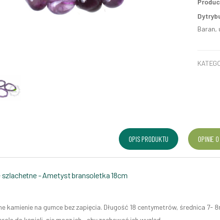
Produc
Dytryb
Baran, 
KATEGO
OPIS PRODUKTU
OPINIE O
 szlachetne - Ametyst bransoletka 18cm
e kamienie na gumce bez zapięcia. Długość 18 centymetrów, średnica 7- 
rale do kąpieli, nie mocz ich , aby zachować ich wygląd.