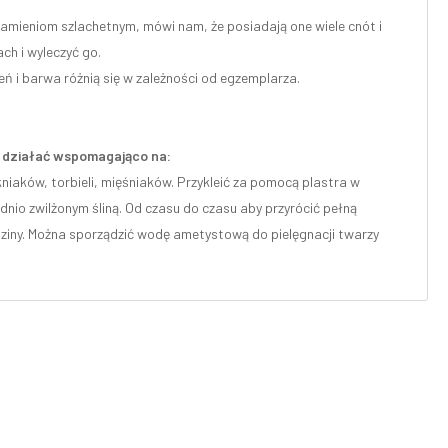
kamieniom szlachetnym, mówi nam, że posiadają one wiele cnót i
ch i wyleczyć go.
eń i barwa różnią się w zależności od egzemplarza.
że działać wspomagająco na:
niaków, torbieli, mięśniaków. Przykleić za pomocą plastra w
dnio zwilżonym śliną. Od czasu do czasu aby przyrócić pełną
iny. Można sporządzić wodę ametystową do pielęgnacji twarzy