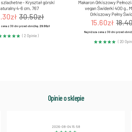
szlachetne - Kryształ górski
Makaron Orkiszowy Pełnozia
aturalny 4-6 cm, 767
vegan Świderki 400 g., 
Orkiszowy Pełny Świd
.30zł
30.50zł
15.60zł
18.4
 cena z 30 dni przed obniżką:
29.00zł
Najniższa cena z 30 dni przed obni
( 2 Opinie )
( 20 Opin
Opinie o sklepie
2026-08-04 15:58