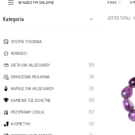
W NASZYM SKLEPIE
O NAS
O 
Kategoria
JESTEŚ TUTAJ:
OFERTA TYGODNIA
NOWOŚCI
159
DIETA ŚW. HILDEGARDY
38
ORKISZOWA PIEKARNIA
26
NAPOJE ŚW. HILDEGARDY
135
KAMIENIE SZLACHETNE
157
PRZYPRAWY I ZIOŁA
42
KOSMETYKI