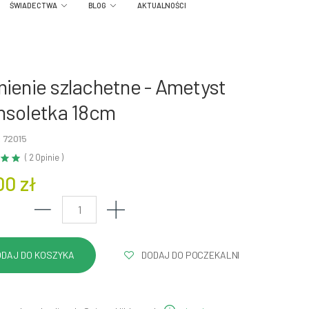
ŚWIADECTWA
BLOG
AKTUALNOŚCI
ienie szlachetne - Ametyst
nsoletka 18cm
 72015
( 2 Opinie )
00 zł
DODAJ DO POCZEKALNI