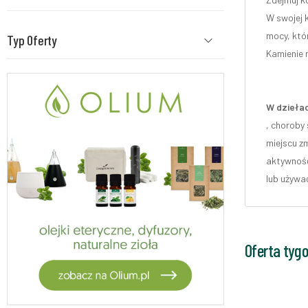
W swojej 
mocy, któ
Typ Oferty
Kamienie n
W dziełac
, choroby
miejscu zm
aktywność
lub używa
Oferta tyg