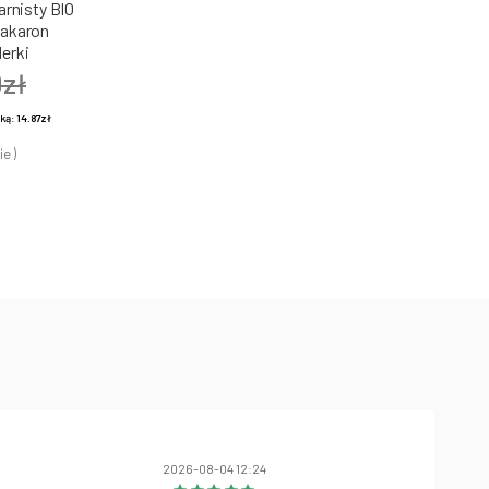
rnisty BIO
Makaron
erki
0zł
żką:
14.87zł
ie )
2026-08-04 12:24