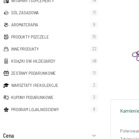
14
WITAMINY I SUPLEMENTY
11
SÓL ZASADOWA
9
AROMATERAPIA
15
PRODUKTY PSZCZELE
22
INNE PRODUKTY
48
KSIĄŻKI ŚW. HILDEGARDY
11
ZESTAWY PODARUNKOWE
2
WARSZTATY I REKOLEKCJE
3
KUPONY PODARUNKOWE
8
PROGRAM LOJALNOŚCIOWY
Kamienie
Polerowan
Cena
Zdejmuj ko