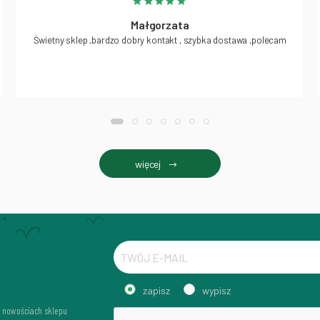
Małgorzata
Świetny sklep ,bardzo dobry kontakt , szybka dostawa ,polecam
więcej
zapisz
wypisz
i nowościach sklepu