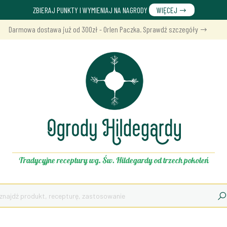
ZBIERAJ PUNKTY I WYMIENIAJ NA NAGRODY
WIĘCEJ
Darmowa dostawa już od 300zł - Orlen Paczka. Sprawdź szczegóły
Tradycyjne receptury wg. Św. Hildegardy od trzech pokoleń