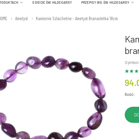
PRODUKTACH
O DIECIE ŚW. HILDEGARDY
PRZEPISY WG. ŚW. HILDEGARDY
HOME
Ametyst
Kamienie Szlachetne - Ametyst Bransoletka 18cm
Kam
bra
Symbol:
94.
Ilość: