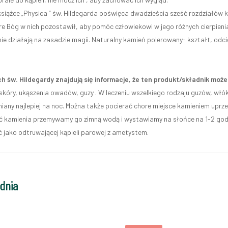
książce „Physica ” św. Hildegarda poświęca dwadzieścia sześć rozdziałów 
re Bóg w nich pozostawił, aby pomóc człowiekowi w jego różnych cierpienia
ie działają na zasadzie magii. Naturalny kamień polerowany- kształt, odci
h św. Hildegardy znajdują się informacje, że ten produkt/składnik mo
 skóry, ukąszenia owadów, guzy . W leczeniu wszelkiego rodzaju guzów, włók
iany najlepiej na noc. Można także pocierać chore miejsce kamieniem uprze
 kamienia przemywamy go zimną wodą i wystawiamy na słońce na 1-2 godz
ć jako odtruwającej kąpieli parowej z ametystem.
odnia