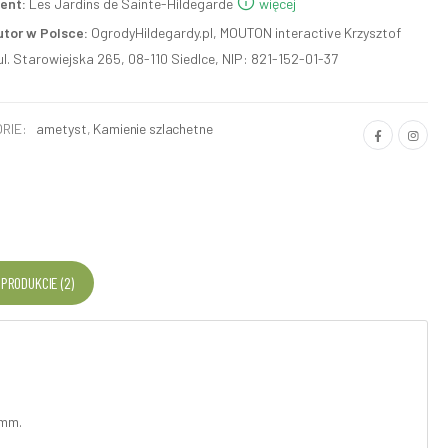
ent:
Les Jardins de Sainte-Hildegarde
więcej
utor w Polsce:
OgrodyHildegardy.pl, MOUTON interactive Krzysztof
ul. Starowiejska 265, 08-110 Siedlce, NIP: 821-152-01-37
RIE:
ametyst
,
Kamienie szlachetne
 PRODUKCIE (2)
8mm.