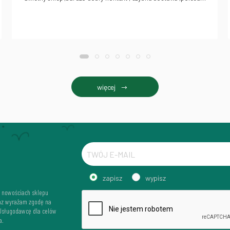
więcej
zapisz
wypisz
i nowościach sklepu
az wyrażam zgodę na
 Usługodawcę dla celów
a.