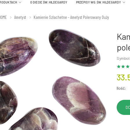
PRODUKTACH
O DIECIE ŚW. HILDEGARDY
PRZEPISY WG. ŚW. HILDEGARDY
HOME
Ametyst
Kamienie Szlachetne - Ametyst Polerowany Duży
Kam
pol
Symbol
33.
Ilość: