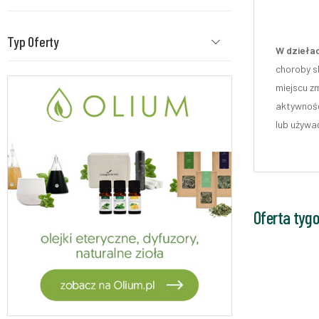
Typ Oferty
W dziełac
choroby s
miejscu z
aktywność
lub używa
Oferta tyg