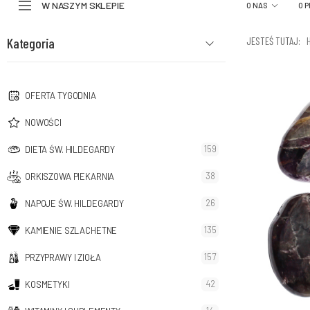
W NASZYM SKLEPIE
O NAS
O 
Kategoria
JESTEŚ TUTAJ:
OFERTA TYGODNIA
NOWOŚCI
159
DIETA ŚW. HILDEGARDY
38
ORKISZOWA PIEKARNIA
26
NAPOJE ŚW. HILDEGARDY
135
KAMIENIE SZLACHETNE
157
PRZYPRAWY I ZIOŁA
42
KOSMETYKI