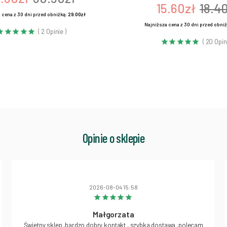
15.60zł
18.4
 cena z 30 dni przed obniżką:
29.00zł
Najniższa cena z 30 dni przed obni
( 2 Opinie )
( 20 Opin
Opinie o sklepie
2026-08-04 15:58
Małgorzata
Świetny sklep ,bardzo dobry kontakt , szybka dostawa ,polecam