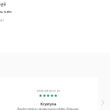
0zł
żką:
14.87zł
ie )
2026-08-04 12:24
Krystyna
Bardzo dobre i skuteczne produkty. Polecam.