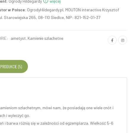
ent:
Ogrody Hildegardy
więcej
utor w Polsce:
OgrodyHildegardy.pl, MOUTON interactive Krzysztof
ul. Starowiejska 265, 08-110 Siedlce, NIP: 821-152-01-37
RIE:
ametyst
,
Kamienie szlachetne
 PRODUKCIE (5)
kamieniom szlachetnym, mówi nam, że posiadają one wiele cnót i
ch i wyleczyć go.
eń i barwa różnią się w zależności od egzemplarza. Wielkość 5-6