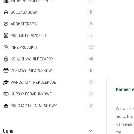
14
WITAMINY I SUPLEMENTY
11
SÓL ZASADOWA
9
AROMATERAPIA
15
PRODUKTY PSZCZELE
22
INNE PRODUKTY
48
KSIĄŻKI ŚW. HILDEGARDY
11
ZESTAWY PODARUNKOWE
2
WARSZTATY I REKOLEKCJE
Kamienie
3
KUPONY PODARUNKOWE
8
PROGRAM LOJALNOŚCIOWY
W swojej 
mocy, któ
Kamienie 
Cena
cm.