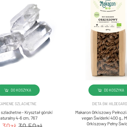
DO KOSZYKA
DO KOSZYKA
KAMIENIE SZLACHETNE
DIETA ŚW. HILDEGAR
szlachetne - Kryształ górski
Makaron Orkiszowy Pełnozia
aturalny 4-6 cm, 767
vegan Świderki 400 g., 
Orkiszowy Pełny Świd
.30zł
30.50zł