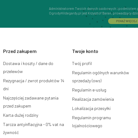
Administratorem Twoich danych osobowych i podmiotem 
OgrodyHildegardy.pl jest Krzysztof Baran, prowadzący dz
Interactive Krzysztof Baran wpisaną do Centralnej Ewidencj
POKAŻ WIĘCEJ
adres głównego miejsca wykonywania działalności w Siedlc
08-110, posiadający numer NIP: 821-152-01-37, REGON: 711
Dane będą przetwarzane w celu wysyłki newslettera i przec
subskrypcji.
Przed zakupem
Przysługuje Ci prawo do żądania dostępu do swoich danych
Twoje konto
ograniczenia przetwarzania, wniesienia sprzeciwu wobec 
wniesienia skargi do organu nadzorczego oraz cofnięci
Dostawa i koszty / dane do
Twój profil
na zgodność z prawem przetwarzania, którego dokonano n
W tym celu możesz kontaktować się z działem obsługi klie
przelewów
Regulamin ogólnych warunków
lub pisemnie na adres siedziby.
Rezygnacja / zwrot produktów 14
sprzedaży (ows)
Więcej informacji:
www.mouton.pl/ODO
dni
Regulamin e-usług
Najczęściej zadawane pytania
Realizacja zamówienia
przed zakupem
Lokalizacja przesyłki
Karta dużej rodziny
Regulamin programu
Tarcza antyinflacyjna - 0% vat na
lojalnościowego
żywność