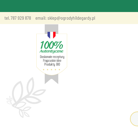
tel. 787 929 878
email: sklep@ogrodyhildegardy.pl