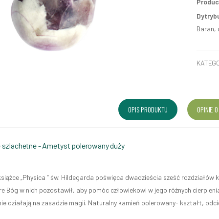
Produc
Dytryb
Baran, 
KATEGO
OPIS PRODUKTU
OPINIE O
 szlachetne - Ametyst polerowany duży
książce „Physica ” św. Hildegarda poświęca dwadzieścia sześć rozdziałów 
re Bóg w nich pozostawił, aby pomóc człowiekowi w jego różnych cierpienia
nie działają na zasadzie magii. Naturalny kamień polerowany- kształt, odci