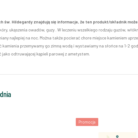
h św. Hildegardy znajdują się informacje, że ten produkt/składnik mo
kóry, ukąszenia owadów, guzy . W leczeniu wszelkiego rodzaju guzów, włókn
miany najlepiej na noc. Można także pocierać chore miejsce kamieniem uprze
 kamienia przemywamy go zimną wodą i wystawiamy na słońce na 1-2 godz
ć jako odtruwającej kąpieli parowej z ametystem.
odnia
Promocja