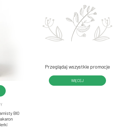
Przeglądaj wszystkie promocje
WIĘCEJ
DY
rnisty BIO
Makaron
erki