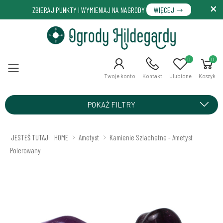
ZBIERAJ PUNKTY I WYMIENIAJ NA NAGRODY
WIĘCEJ
0
0
Menu
Twoje konto
Kontakt
Ulubione
Koszyk
POKAŻ FILTRY
JESTEŚ TUTAJ:
HOME
Ametyst
Kamienie Szlachetne - Ametyst
Polerowany