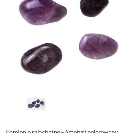
Kamienie szlachetne - Ametyst polerowany