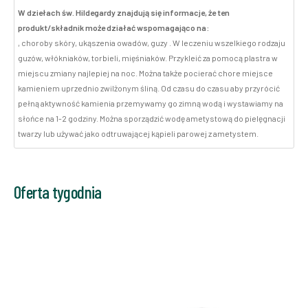
W dziełach św. Hildegardy znajdują się informacje, że ten
produkt/składnik może działać wspomagająco na:
, choroby skóry, ukąszenia owadów, guzy . W leczeniu wszelkiego rodzaju
guzów, włókniaków, torbieli, mięśniaków. Przykleić za pomocą plastra w
miejscu zmiany najlepiej na noc. Można także pocierać chore miejsce
kamieniem uprzednio zwilżonym śliną. Od czasu do czasu aby przyrócić
pełną aktywność kamienia przemywamy go zimną wodą i wystawiamy na
słońce na 1-2 godziny. Można sporządzić wodę ametystową do pielęgnacji
twarzy lub używać jako odtruwającej kąpieli parowej z ametystem.
Oferta tygodnia