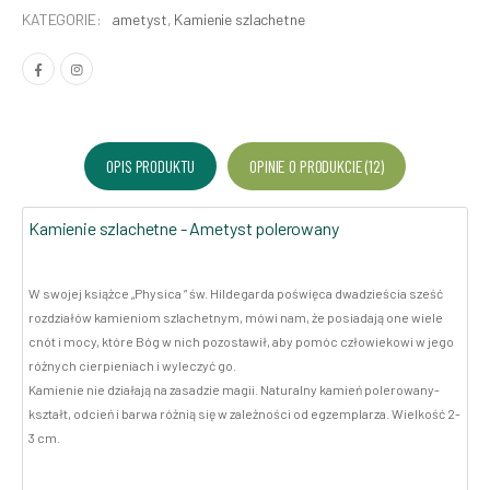
KATEGORIE:
ametyst
,
Kamienie szlachetne
OPIS PRODUKTU
OPINIE O PRODUKCIE (12)
Kamienie szlachetne - Ametyst polerowany
W swojej książce „Physica ” św. Hildegarda poświęca dwadzieścia sześć
rozdziałów kamieniom szlachetnym, mówi nam, że posiadają one wiele
cnót i mocy, które Bóg w nich pozostawił, aby pomóc człowiekowi w jego
różnych cierpieniach i wyleczyć go.
Kamienie nie działają na zasadzie magii. Naturalny kamień polerowany-
kształt, odcień i barwa różnią się w zależności od egzemplarza. Wielkość 2-
3 cm.