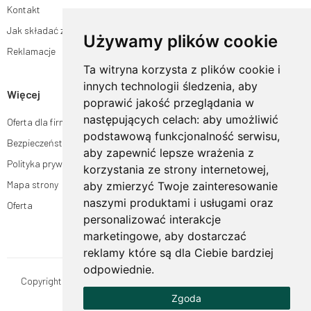
Kontakt
Jak składać zamówienia w sklepie ogrodyhildegardy.pl?
Używamy plików cookie
Reklamacje
Ta witryna korzysta z plików cookie i
innych technologii śledzenia, aby
Więcej
poprawić jakość przeglądania w
następujących celach:
aby umożliwić
Oferta dla firm
podstawową funkcjonalność serwisu
,
Bezpieczeństwo płatności
aby zapewnić lepsze wrażenia z
Polityka prywatności
korzystania ze strony internetowej
,
Mapa strony
aby zmierzyć Twoje zainteresowanie
naszymi produktami i usługami oraz
Oferta
personalizować interakcje
marketingowe
,
aby dostarczać
reklamy które są dla Ciebie bardziej
odpowiednie
.
Copyright © OgrodyHildegardy.pl. Wszystkie prawa zastrzeżone.
Zgoda
Designed by
MOUTON interactive