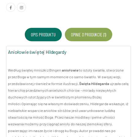
OPIS PRODUKTU
OPINIE O PRODUKCIE (1)
Aniołowie świętej Hildegardy
Według świętej mniszki z Bingen
aniołowie
to istoty światła, stworzone
przez Boga w tym samym momencie co samo światło. W swojej wizji,
przedstawionej również w formie ilustracji,
Święta Hildegarda
ujrzała całą
hierarchię przedziwnych anielskich chórów – miriady niezwykłych
duchowych istot żyjących w świetlistym płomieniu Bożej
miłości.Opierając się na własnym doświadczeniu, Hildegarda wskazuje, iż
niebiańskie wsparcie aniołów stróżów jest uwarunkowane ludzką
otwartością na miłość Boga. Przez nasze modlitwy i pełne ufności
wezwania możemy przyciągnąć anioły do naszej ziemskiej sfery,
powierzając im nasze życie i drogę ku Bogu.Autor prowadzi nas po