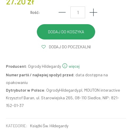
27.20 zł
Ilość:
DODAJ DO POCZEKALNI
Producent:
Ogrody Hildegardy
więcej
Numer partii / najlepiej spożyć przed:
data dostępna na
opakowaniu
Dytrybutor w Polsce:
OgrodyHildegardy.pl, MOUTON interactive
Krzysztof Baran, ul. Starowiejska 265, 08-110 Siedlce, NIP: 821-
152-01-37
KATEGORIE:
Książki Św. Hildegardy