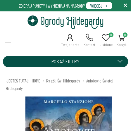
ZBIERAJ PUNKTY I WYMIENIAJ NA NAGRODY
WIĘCEJ
0
0
Menu
Twoje konto
Kontakt
Ulubione
Koszyk
POKAŻ FILTRY
JESTEŚ TUTAJ:
HOME
Książki Św. Hildegardy
Aniołowie Świętej
Hildegardy