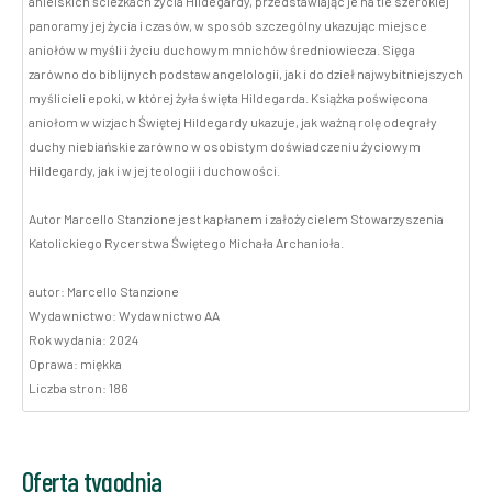
anielskich ścieżkach życia Hildegardy, przedstawiając je na tle szerokiej
panoramy jej życia i czasów, w sposób szczególny ukazując miejsce
aniołów w myśli i życiu duchowym mnichów średniowiecza. Sięga
zarówno do biblijnych podstaw angelologii, jak i do dzieł najwybitniejszych
myślicieli epoki, w której żyła święta Hildegarda. Książka poświęcona
aniołom w wizjach Świętej Hildegardy ukazuje, jak ważną rolę odegrały
duchy niebiańskie zarówno w osobistym doświadczeniu życiowym
Hildegardy, jak i w jej teologii i duchowości.
Autor Marcello Stanzione jest kapłanem i założycielem Stowarzyszenia
Katolickiego Rycerstwa Świętego Michała Archanioła.
autor: Marcello Stanzione
Wydawnictwo: Wydawnictwo AA
Rok wydania: 2024
Oprawa: miękka
Liczba stron: 186
Oferta tygodnia