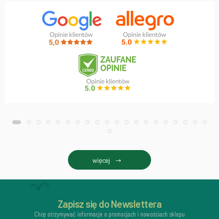
więcej
Zapisz się do Newslettera
Chcę otrzymywać informacje o promocjach i nowościach sklepu