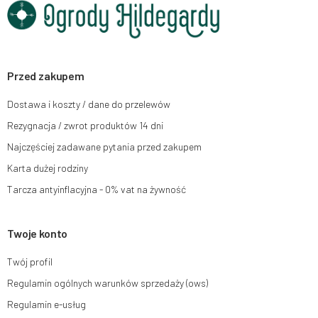
chwili rezygnacji z subskrypcji.
Przysługuje Ci prawo do żądania dostępu do swoich danych osobowych,
ich sprostowania, usunięcia, ograniczenia przetwarzania, wniesienia
sprzeciwu wobec przetwarzania swoich danych oraz prawo do wniesienia
skargi do organu nadzorczego oraz cofnięcia zgody w dowolnym
momencie bez wpływu na zgodność z prawem przetwarzania, którego
Przed zakupem
dokonano na podstawie zgody przed jej cofnięciem. W tym celu możesz
kontaktować się z działem obsługi klienta Mouton Interactive pod adresem
Dostawa i koszty / dane do przelewów
e-mail lub pisemnie na adres siedziby.
Rezygnacja / zwrot produktów 14 dni
Więcej informacji:
www.mouton.pl/ODO
Najczęściej zadawane pytania przed zakupem
Karta dużej rodziny
Tarcza antyinflacyjna - 0% vat na żywność
Twoje konto
Twój profil
Regulamin ogólnych warunków sprzedaży (ows)
Regulamin e-usług