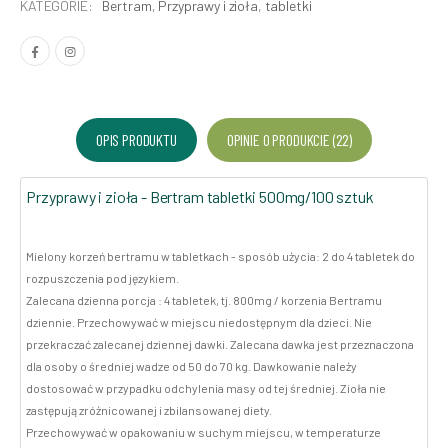
KATEGORIE:
Bertram
,
Przyprawy i zioła
,
tabletki
OPIS PRODUKTU
OPINIE O PRODUKCIE (22)
Przyprawy i zioła - Bertram tabletki 500mg/100 sztuk
Mielony korzeń bertramu w tabletkach - sposób użycia: 2 do 4 tabletek do
rozpuszczenia pod językiem.
Zalecana dzienna porcja : 4 tabletek, tj. 800mg / korzenia Bertramu
dziennie. Przechowywać w miejscu niedostępnym dla dzieci. Nie
przekraczać zalecanej dziennej dawki. Zalecana dawka jest przeznaczona
dla osoby o średniej wadze od 50 do 70 kg. Dawkowanie należy
dostosować w przypadku odchylenia masy od tej średniej. Zioła nie
zastępują zróżnicowanej i zbilansowanej diety.
Przechowywać w opakowaniu w suchym miejscu, w temperaturze