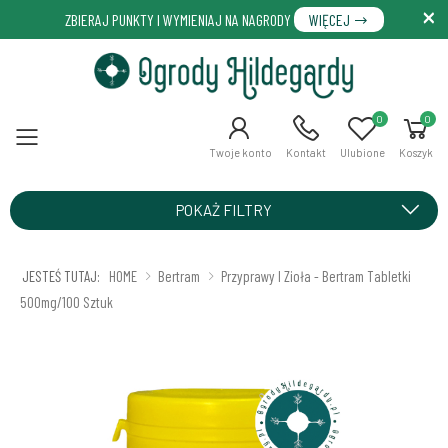
ZBIERAJ PUNKTY I WYMIENIAJ NA NAGRODY
WIĘCEJ
0
0
Menu
Twoje konto
Kontakt
Ulubione
Koszyk
POKAŻ FILTRY
JESTEŚ TUTAJ:
HOME
Bertram
Przyprawy I Zioła - Bertram Tabletki
500mg/100 Sztuk