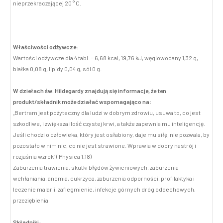
nieprzekraczającej 20 ° C.
Właściwości odżywcze:
Wartości odżywcze dla 4 tabl. = 6,68 kcal, 19,76 kJ, węglowodany 1,32 g,
białka 0,08 g, lipidy 0,04 g, sól 0 g.
W dziełach św. Hildegardy znajdują się informacje, że ten
produkt/składnik może działać wspomagająco na:
„Bertram jest pożyteczny dla ludzi w dobrym zdrowiu, usuwa to, co jest
szkodliwe, i zwiększa ilość czystej krwi, a także zapewnia mu inteligencję.
Jeśli chodzi o człowieka, który jest osłabiony, daje mu siłę, nie pozwala, by
pozostało w nim nic, co nie jest strawione. Wprawia w dobry nastrój i
rozjaśnia wzrok” ( Physica 1.18)
Zaburzenia trawienia, skutki błędów żywieniowych, zaburzenia
wchłaniania, anemia, cukrzyca, zaburzenia odporności, profilaktyka i
leczenie malarii, zaflegmienie, infekcje górnych dróg oddechowych,
przeziębienia
Składniki: