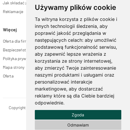
Jak składać zamówienia w sklepie ogrodyhildegardy.pl?
Używamy plików cookie
Reklamacje
Ta witryna korzysta z plików cookie i
innych technologii śledzenia, aby
Więcej
poprawić jakość przeglądania w
następujących celach:
aby umożliwić
Oferta dla firm
podstawową funkcjonalność serwisu
,
Bezpieczeństwo płatności
aby zapewnić lepsze wrażenia z
Polityka prywatności
korzystania ze strony internetowej
,
Mapa strony
aby zmierzyć Twoje zainteresowanie
naszymi produktami i usługami oraz
Oferta
personalizować interakcje
marketingowe
,
aby dostarczać
reklamy które są dla Ciebie bardziej
odpowiednie
.
Copyright © OgrodyHildegardy.pl. Wszystkie prawa zastrzeżone.
Zgoda
Designed by
MOUTON interactive
Zobacz nasz profil na:
Odmawiam