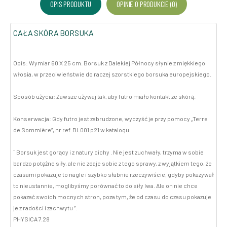
OPIS PRODUKTU
OPINIE O PRODUKCIE (0)
CAŁA SKÓRA BORSUKA
Opis: Wymiar 60 X 25 cm. Borsuk z Dalekiej Północy słynie z miękkiego
włosia, w przeciwieństwie do raczej szorstkiego borsuka europejskiego.
Sposób użycia: Zawsze używaj tak, aby futro miało kontakt ze skórą.
Konserwacja: Gdy futro jest zabrudzone, wyczyść je przy pomocy „Terre
de Sommière”, nr ref. BL001 p21 w katalogu.
`` Borsuk jest gorący i z natury cichy . Nie jest zuchwały, trzyma w sobie
bardzo potężne siły, ale nie zdaje sobie z tego sprawy, z wyjątkiem tego, że
czasami pokazuje to nagle i szybko słabnie rzeczywiście, gdyby pokazywał
to nieustannie, moglibyśmy porównać to do siły lwa. Ale on nie chce
pokazać swoich mocnych stron, poza tym, że od czasu do czasu pokazuje
je z radości i zachwytu ”.
PHYSICA 7.28