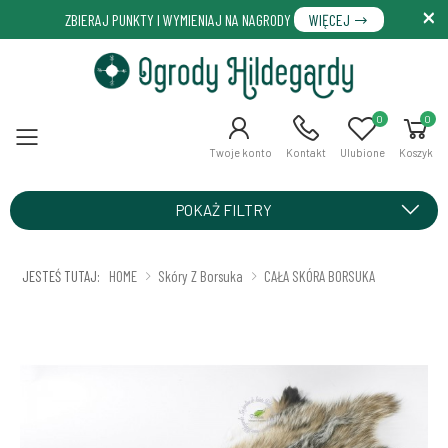
ZBIERAJ PUNKTY I WYMIENIAJ NA NAGRODY
WIĘCEJ
0
0
Menu
Twoje konto
Kontakt
Ulubione
Koszyk
POKAŻ FILTRY
JESTEŚ TUTAJ:
HOME
Skóry Z Borsuka
CAŁA SKÓRA BORSUKA