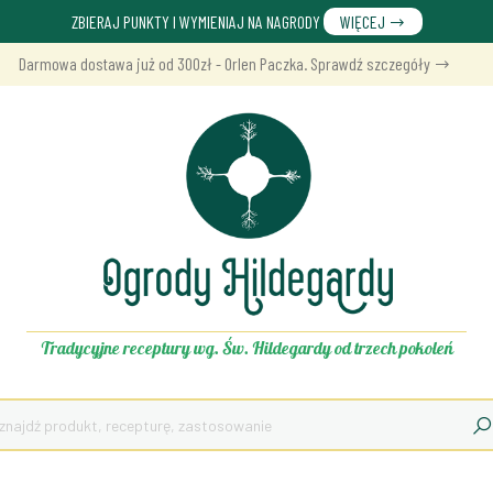
ZBIERAJ PUNKTY I WYMIENIAJ NA NAGRODY
WIĘCEJ
Darmowa dostawa już od 300zł - Orlen Paczka. Sprawdź szczegóły
Tradycyjne receptury wg. Św. Hildegardy od trzech pokoleń