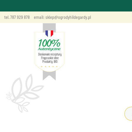
tel. 787 929 878
email: sklep@ogrodyhildegardy.pl