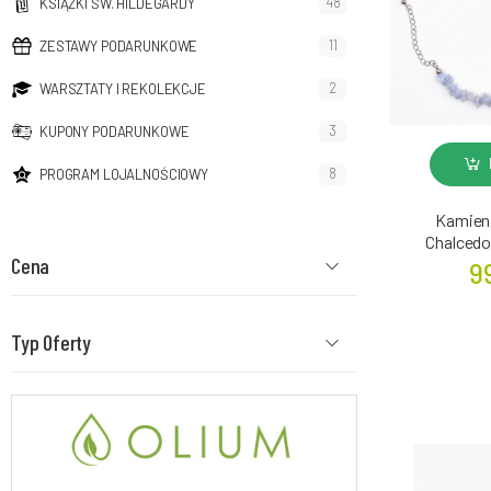
48
KSIĄŻKI ŚW. HILDEGARDY
11
ZESTAWY PODARUNKOWE
2
WARSZTATY I REKOLEKCJE
3
KUPONY PODARUNKOWE
8
PROGRAM LOJALNOŚCIOWY
Kamieni
Chalcedo
Cena
9
Typ Oferty