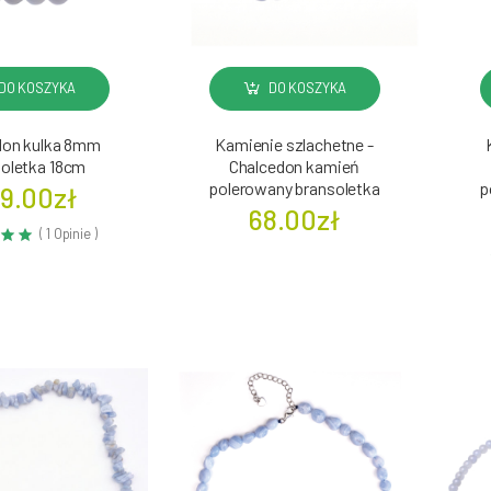
DO KOSZYKA
DO KOSZYKA
don kulka 8mm
Kamienie szlachetne -
soletka 18cm
Chalcedon kamień
polerowany bransoletka
p
9.00zł
68.00zł
( 1 Opinie )