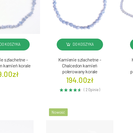
DO KOSZYKA
DO KOSZYKA
e szlachetne -
Kamienie szlachetne -
n kamień korale
Chalcedon kamień
polerowany korale
p
9.00zł
194.00zł
( 2 Opinie )
Nowość