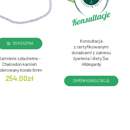
Konsultacja
DO KOSZYKA
z certyfikowanymi
doradcami z zakresu
Kamienie szlachetne -
żywienia i diety Św.
Chalcedon kamień
Hildegardy
olerowany korale 6mm
254.00zł
ZAMÓW KONSULTACJĘ