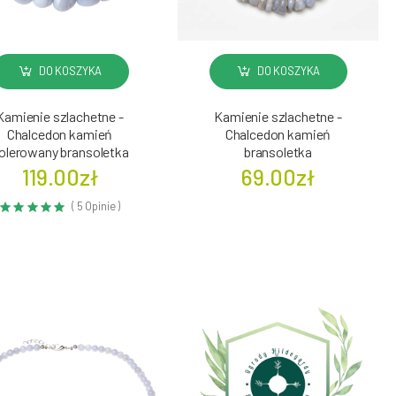
DO KOSZYKA
DO KOSZYKA
Kamienie szlachetne -
Kamienie szlachetne -
Chalcedon kamień
Chalcedon kamień
olerowany bransoletka
bransoletka
119.00zł
69.00zł
( 5 Opinie )