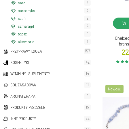
2
sard
3
sardonyks
2
szafir
4
szmaragd
4
topaz
Chelce
1
akcesoria
bran
22
157
PRZYPRAWY I ZIOŁA
42
KOSMETYKI
14
WITAMINY I SUPLEMENTY
11
SÓL ZASADOWA
Nowość
9
AROMATERAPIA
15
PRODUKTY PSZCZELE
22
INNE PRODUKTY