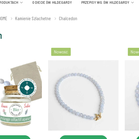
PRODUKTACH
O DIECIE ŚW. HILDEGARDY
PRZEPISY WG. ŚW. HILDEGARDY
HOME
Kamienie Szlachetne
Chalcedon
n
Nowość
Now