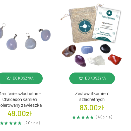
DO KOSZYKA
DO KOSZYKA
Kamienie szlachetne -
Zestaw 6 kamieni
Chalcedon kamień
szlachetnych
polerowany zawieszka
83.00zł
49.00zł
( 4 Opinie )
( 2 Opinie )