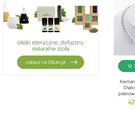
Kamieni
Chalc
polerow
41