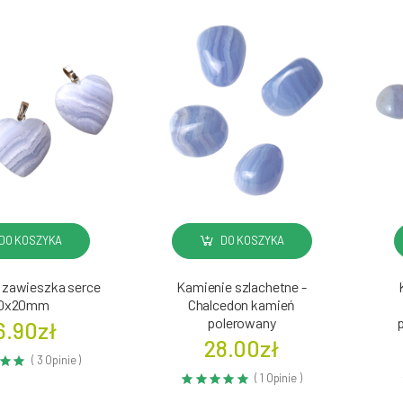
DO KOSZYKA
DO KOSZYKA
 zawieszka serce
Kamienie szlachetne -
0x20mm
Chalcedon kamień
polerowany
6.90zł
28.00zł
( 3 Opinie )
( 1 Opinie )