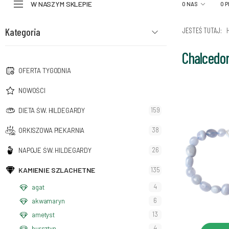
W NASZYM SKLEPIE
O NAS
O 
Kategoria
JESTEŚ TUTAJ:
Chalcedo
OFERTA TYGODNIA
NOWOŚCI
159
DIETA ŚW. HILDEGARDY
38
ORKISZOWA PIEKARNIA
26
NAPOJE ŚW. HILDEGARDY
KAMIENIE SZLACHETNE
135
4
agat
6
akwamaryn
13
ametyst
4
bursztyn