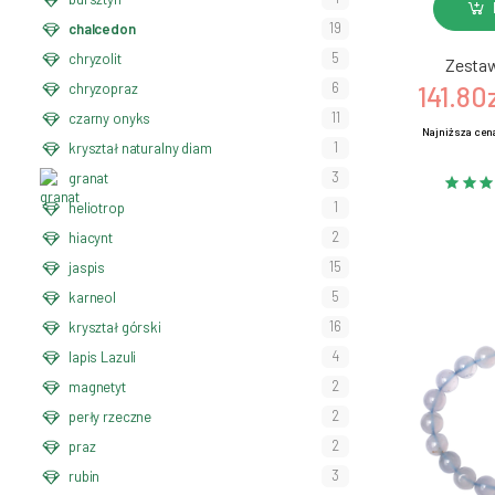
19
chalcedon
5
chryzolit
Zestaw
6
chryzopraz
141.80
11
czarny onyks
Najniższa cena
1
kryształ naturalny diam
3
granat
1
heliotrop
2
hiacynt
15
jaspis
5
karneol
16
kryształ górski
4
lapis Lazuli
2
magnetyt
2
perły rzeczne
2
praz
3
rubin