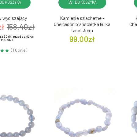
DO KOSZYKA
DO KOSZYKA
 wyciszający
Kamienie szlachetne -
Chelcedon bransoletka kulka
Che
zł
158.40zł
faset 3mm
99.00zł
 z 30 dni przed obniżką:
135.00zł
( 1 Opinie )