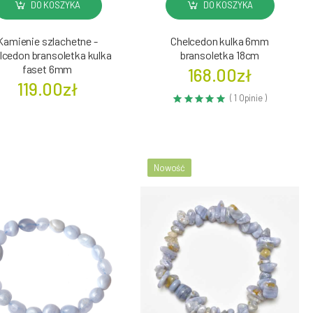
DO KOSZYKA
DO KOSZYKA
Kamienie szlachetne -
Chelcedon kulka 6mm
lcedon bransoletka kulka
bransoletka 18cm
faset 6mm
168.00zł
119.00zł
( 1 Opinie )
Nowość