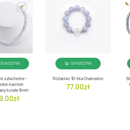
DO KOSZYKA
DO KOSZYKA
e szlachetne -
Różaniec 10-tka Chalcedon
B
edon kamień
77.00zł
any korale 8mm
9.00zł