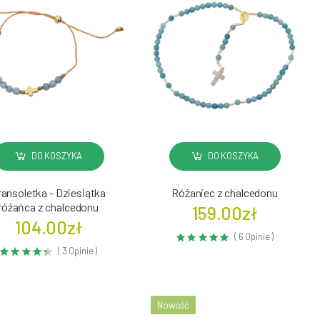
DO KOSZYKA
DO KOSZYKA
ransoletka - Dziesiątka
Różaniec z chalcedonu
różańca z chalcedonu
159.00zł
104.00zł
( 6 Opinie )
( 3 Opinie )
Nowość